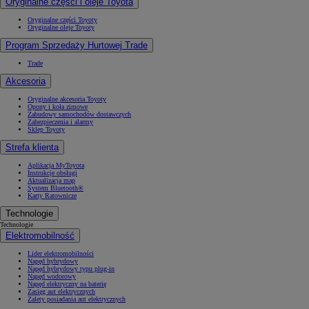
Oryginalne części i oleje Toyota
Oryginalne części Toyoty
Oryginalne oleje Toyoty
Program Sprzedaży Hurtowej Trade
Trade
Akcesoria
Oryginalne akcesoria Toyoty
Opony i koła zimowe
Zabudowy samochodów dostawczych
Zabezpieczenia i alarmy
Sklep Toyoty
Strefa klienta
Aplikacja MyToyota
Instrukcje obsługi
Aktualizacja map
System Bluetooth®
Karty Ratownicze
Technologie
Technologie
Elektromobilność
Lider elektromobilności
Napęd hybrydowy
Napęd hybrydowy typu plug-in
Napęd wodorowy
Napęd elektryczny na baterię
Zasięg aut elektrycznych
Zalety posiadania aut elektrycznych