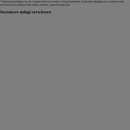
* Organizacja działająca na rzecz bezpieczeństwa na drodze w branży Automotive. Jej działania obejmują m.in.: certyﬁkowanie,
rzeczoznawstwo, badania i testy, audyty, szkolenia i wsparcie eksperckie.
Sezonowe usługi serwisowe