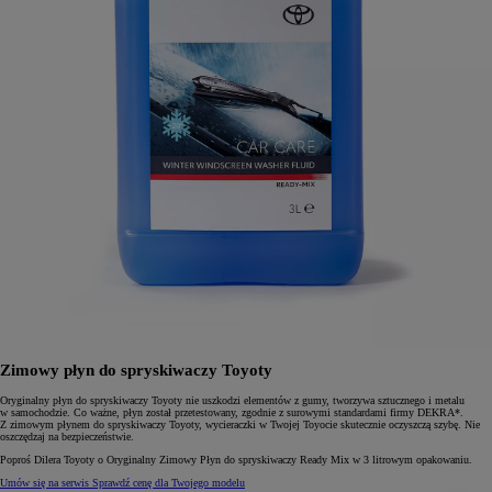
Zimowy płyn do spryskiwaczy Toyoty
Oryginalny płyn do spryskiwaczy Toyoty nie uszkodzi elementów z gumy, tworzywa sztucznego i metalu
w samochodzie. Co ważne, płyn został przetestowany, zgodnie z surowymi standardami firmy DEKRA*.
Z zimowym płynem do spryskiwaczy Toyoty, wycieraczki w Twojej Toyocie skutecznie oczyszczą szybę. Nie
oszczędzaj na bezpieczeństwie.
Poproś Dilera Toyoty o Oryginalny Zimowy Płyn do spryskiwaczy Ready Mix w 3 litrowym opakowaniu.
Umów się na serwis
Sprawdź cenę dla Twojego modelu