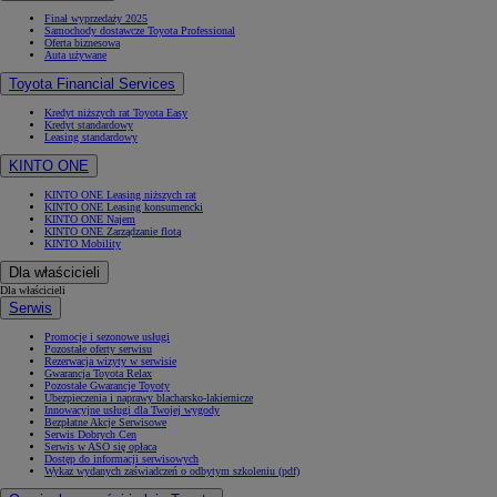
Finał wyprzedaży 2025
Samochody dostawcze Toyota Professional
Oferta biznesowa
Auta używane
Toyota Financial Services
Kredyt niższych rat Toyota Easy
Kredyt standardowy
Leasing standardowy
KINTO ONE
KINTO ONE Leasing niższych rat
KINTO ONE Leasing konsumencki
KINTO ONE Najem
KINTO ONE Zarządzanie flotą
KINTO Mobility
Dla właścicieli
Dla właścicieli
Serwis
Promocje i sezonowe usługi
Pozostałe oferty serwisu
Rezerwacja wizyty w serwisie
Gwarancja Toyota Relax
Pozostałe Gwarancje Toyoty
Ubezpieczenia i naprawy blacharsko-lakiernicze
Innowacyjne usługi dla Twojej wygody
Bezpłatne Akcje Serwisowe
Serwis Dobrych Cen
Serwis w ASO się opłaca
Dostęp do informacji serwisowych
Wykaz wydanych zaświadczeń o odbytym szkoleniu (pdf)