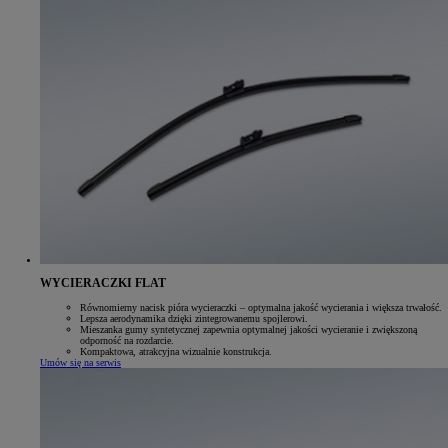
WYCIERACZKI FLAT
Równomierny nacisk pióra wycieraczki – optymalna jakość wycierania i większa trwałość.
Lepsza aerodynamika dzięki zintegrowanemu spojlerowi.
Mieszanka gumy syntetycznej zapewnia optymalnej jakości wycieranie i zwiększoną
odporność na rozdarcie.
Kompaktowa, atrakcyjna wizualnie konstrukcja.
Umów się na serwis