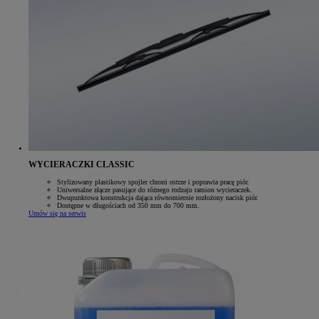
WYCIERACZKI CLASSIC
Stylizowany plastikowy spojler chroni ostrze i poprawia pracę piór.
Uniwersalne złącze pasujące do różnego rodzaju ramion wycieraczek.
Dwupunktowa konstrukcja dająca równomiernie rozłożony nacisk piór.
Dostępne w długościach od 350 mm do 700 mm.
Umów się na serwis