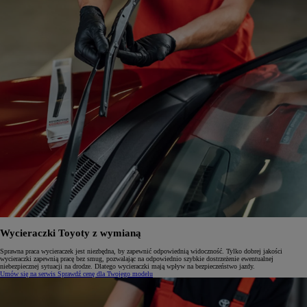
Wycieraczki Toyoty z wymianą
Sprawna praca wycieraczek jest niezbędna, by zapewnić odpowiednią widoczność. Tylko dobrej jakości
wycieraczki zapewnią pracę bez smug, pozwalając na odpowiednio szybkie dostrzeżenie ewentualnej
niebezpiecznej sytuacji na drodze. Dlatego wycieraczki mają wpływ na bezpieczeństwo jazdy.
Umów się na serwis
Sprawdź cenę dla Twojego modelu