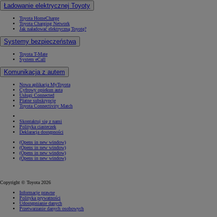
Ładowanie elektrycznej Toyoty
Toyota HomeCharge
Toyota Charging Network
Jak naładować elektryczną Toyotę?
Systemy bezpieczeństwa
Toyota T-Mate
System eCall
Komunikacja z autem
Nowa aplikacja MyToyota
Cyfrowy opiekun auta
Usługi Connected
Płatne subskrypcje
Toyota Connectivity Match
Skontaktuj się z nami
Polityka ciasteczek
Deklaracja dostępności
(Opens in new window)
(Opens in new window)
(Opens in new window)
(Opens in new window)
Copyright © Toyota 2026
Informacje prawne
Polityka prywatności
Udostępnianie danych
Przetwarzanie danych osobowych