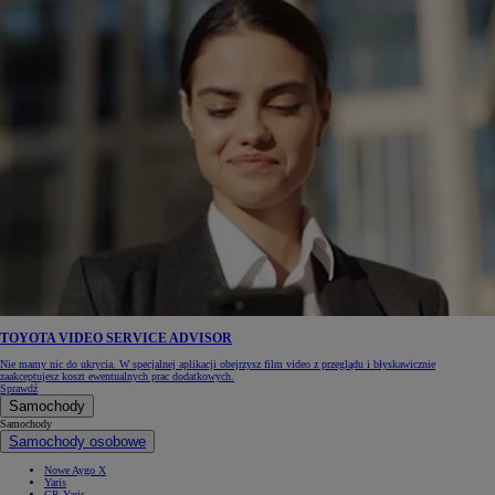
TOYOTA VIDEO SERVICE ADVISOR
Nie mamy nic do ukrycia. W specjalnej aplikacji obejrzysz film video z przeglądu i błyskawicznie
zaakceptujesz koszt ewentualnych prac dodatkowych.
Sprawdź
Samochody
Samochody
Samochody osobowe
Nowe Aygo X
Yaris
GR Yaris