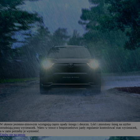
W okresie jesienno-zimowym występują często opady śniegu i deszczu. Lód i zmrożony śnieg na szybie
utrudniają pracę wycieraczek. Warto w trosce o bezpieczeństwo jazdy regularnie kontrolować stan wycieraczek,
a w razie potrzeby je wymienić.
Umów się na serwis