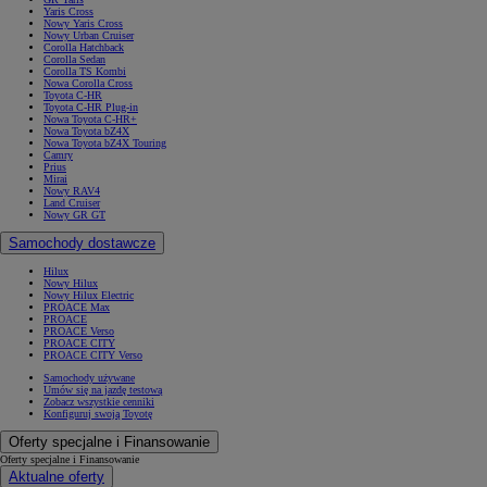
Yaris Cross
Nowy Yaris Cross
Nowy Urban Cruiser
Corolla Hatchback
Corolla Sedan
Corolla TS Kombi
Nowa Corolla Cross
Toyota C-HR
Toyota C-HR Plug-in
Nowa Toyota C-HR+
Nowa Toyota bZ4X
Nowa Toyota bZ4X Touring
Camry
Prius
Mirai
Nowy RAV4
Land Cruiser
Nowy GR GT
Samochody dostawcze
Hilux
Nowy Hilux
Nowy Hilux Electric
PROACE Max
PROACE
PROACE Verso
PROACE CITY
PROACE CITY Verso
Samochody używane
Umów się na jazdę testową
Zobacz wszystkie cenniki
Konfiguruj swoją Toyotę
Oferty specjalne i Finansowanie
Oferty specjalne i Finansowanie
Aktualne oferty