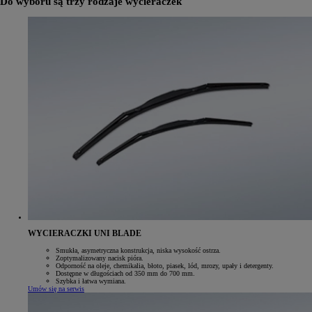
Do wyboru są trzy rodzaje wycieraczek
WYCIERACZKI UNI BLADE
Smukła, asymetryczna konstrukcja, niska wysokość ostrza.
Zoptymalizowany nacisk pióra.
Odporność na oleje, chemikalia, błoto, piasek, lód, mrozy, upały i detergenty.
Dostępne w długościach od 350 mm do 700 mm.
Szybka i łatwa wymiana.
Umów się na serwis