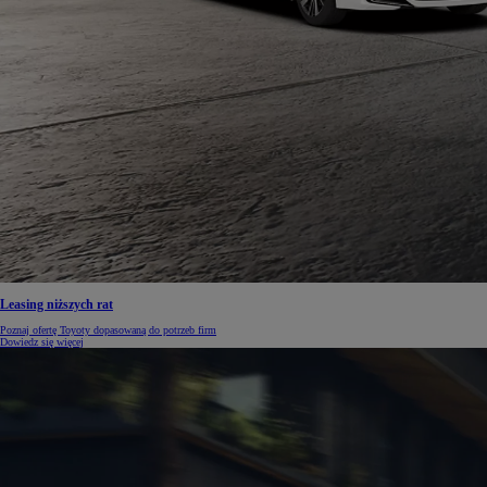
Leasing niższych rat
Poznaj ofertę Toyoty dopasowaną do potrzeb firm
Dowiedz się więcej