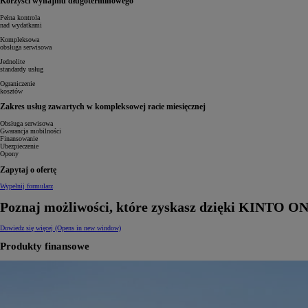
Korzyści wynajmu długoterminowego
Pełna kontrola
nad wydatkami
Kompleksowa
obsługa serwisowa
Jednolite
standardy usług
Ograniczenie
kosztów
Zakres usług zawartych w kompleksowej racie miesięcznej
Obsługa serwisowa
Gwarancja mobilności
Finansowanie
Ubezpieczenie
Opony
Zapytaj o ofertę
Wypełnij formularz
Poznaj możliwości, które zyskasz dzięki KINTO O
Dowiedz się więcej
(Opens in new window)
Produkty finansowe