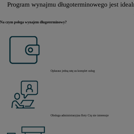
Program wynajmu długoterminowego jest idealn
Na czym polega wynajem długoterminowy?
Opłacasz jedną ratę za komplet usług
Obsługa administracyjna floty Cię nie interesuje