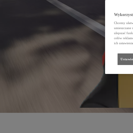
Wykorzystu
Chcemy ułatwi
umieszczane 
ulepszać funk
celów reklamo
ich ustawieni
Ustawie