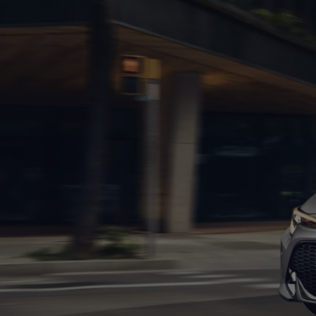
Od
105 300 zł
Corolla Hatchback
HYBRID