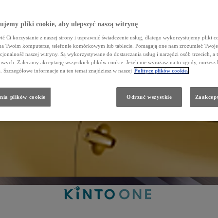
jemy pliki cookie, aby ulepszyć naszą witrynę
ć Ci korzystanie z naszej strony i usprawnić świadczenie usług, dlatego wykorzystujemy pliki co
na Twoim komputerze, telefonie komórkowym lub tablecie. Pomagają one nam zrozumieć Twoje 
cjonalność naszej witryny. Są wykorzystywane do dostarczania usług i narzędzi osób trzecich, a 
wych. Zalecamy akceptację wszystkich plików cookie. Jeżeli nie wyrażasz na to zgody, możesz 
a. Szczegółowe informacje na ten temat znajdziesz w naszej
Polityce plików cookie.
nia plików cookie
Odrzuć wszystkie
Zaakcept