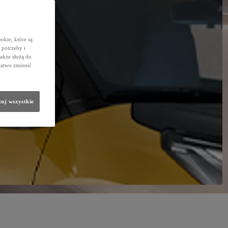
okie, które są
potrzeby i
także służą do
łatwo zmienić
uj wszystkie