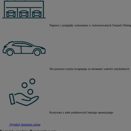
Naprawy i przeglądy wykonujesz w Autoryzowanych Stacjach Obsług
Nie ponosisz ryzyka związanego ze zmianami wartości rezydualnych
Od
81 900 zł
Yaris Cross
HYBRID
Korzystasz z zalet podatkowych leasingu operacyjnego
Wypełnij formularz online