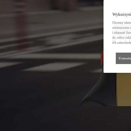
Wykorzystu
Chcemy ułatwi
umieszczane 
i ulepszać fu
do celów rekl
ich ustawieni
Ustawie