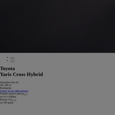
Toyota
Yaris Cross Hybrid
Specjalna cena od
105 300 zł
Konfiguruj
Umów się na jazdę testową
Średnie zużycie paliwa
od 4,4 l/100km
Emisja CO₂
od 100 g/km