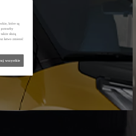
okie, które są
 potrzeby
 także służą
sz łatwo zmienić
uj wszystkie