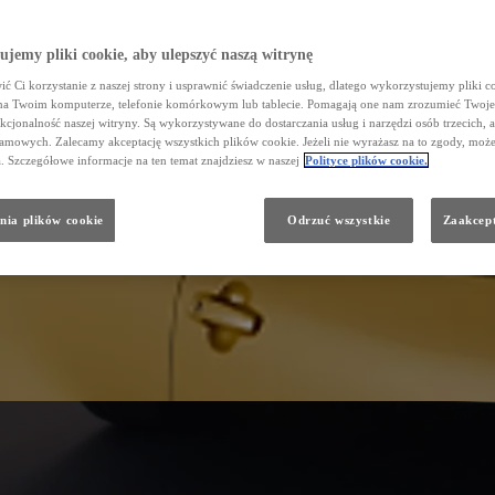
jemy pliki cookie, aby ulepszyć naszą witrynę
ć Ci korzystanie z naszej strony i usprawnić świadczenie usług, dlatego wykorzystujemy pliki co
na Twoim komputerze, telefonie komórkowym lub tablecie. Pomagają one nam zrozumieć Twoje
nkcjonalność naszej witryny. Są wykorzystywane do dostarczania usług i narzędzi osób trzecich, a
amowych. Zalecamy akceptację wszystkich plików cookie. Jeżeli nie wyrażasz na to zgody, może
a. Szczegółowe informacje na ten temat znajdziesz w naszej
Polityce plików cookie.
nia plików cookie
Odrzuć wszystkie
Zaakcept