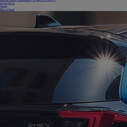
Miejski Kredyt Jednoratowy II (RRSO 4,45%)**
od 44 950 zł
Napęd
Moc wyboru