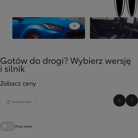
Nowoczesne techno
Open card
Miejski design
i komfort
Gotów do drogi? Wybierz wersję
i silnik
Zobacz ceny
Wszystkie filtry
Poprzed
Na
Pokaż różnice