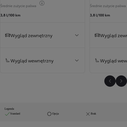
Przełącz informacje o paliwie
Średnie zużycie paliwa
Średnie zużycie paliwa
3,8 l/100 km
3,8 l/100 km
Wygląd zewnętrzny
Wygląd zew
Wygląd wewnętrzny
Wygląd wew
Poprzed
Na
Legenda
Standard
Opcja
Brak