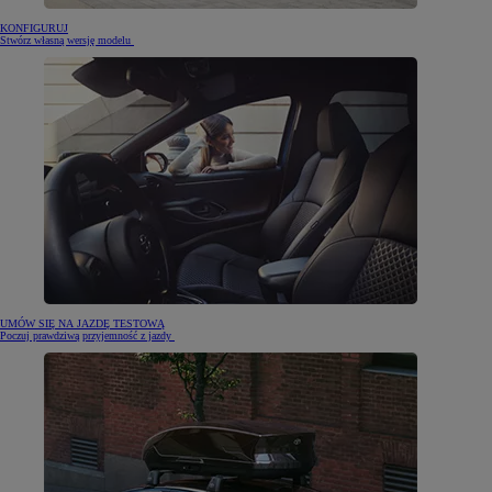
KONFIGURUJ
Stwórz własną wersję modelu
UMÓW SIĘ NA JAZDĘ TESTOWĄ
Poczuj prawdziwą przyjemność z jazdy