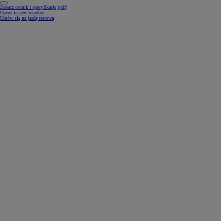
Zobacz cennik i specyfikację (pdf)
Opens in new window
Umów się na jazdę testową