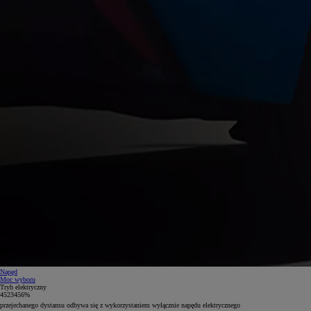
Napęd
Moc wyboru
Tryb elektryczny
4
5
2
3
4
5
6
%
czasu spędzonego w trasie to jazda w trybie elektrycznym