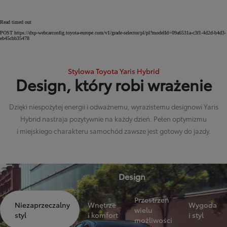
Read timed out
POST https://dxp-webcarconfig.toyota-europe.com/v1/grade-selector/pl/pl?modelId=09a6531a-c3f1-4d2d-b4d3-
eb45cbb35478
Stylowa Toyota Yaris Hybrid
Design, który robi wrażenie
Dzięki niespożytej energii i odważnemu, wyrazistemu designowi Yaris
Hybrid nastraja pozytywnie na każdy dzień. Pełen optymizmu
i miejskiego charakteru samochód zawsze jest gotowy do jazdy.
Design
Przestrzeń
Niezaprzeczalny
Wnętrze
Wygoda
wielu
styl
i komfort
i styl
możliwości