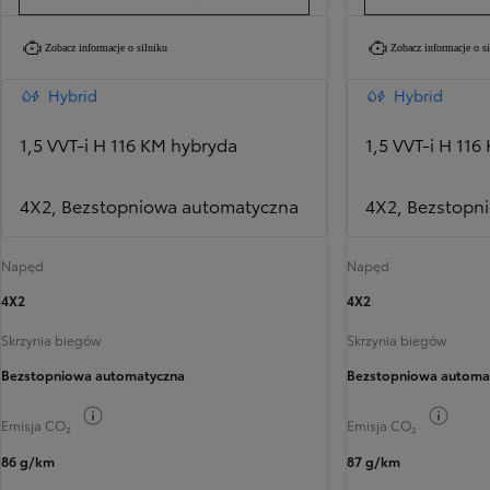
Zobacz informacje o silniku
Zobacz informacje o s
Hybrid
Hybrid
1,5 VVT-i H 116 KM hybryda
1,5 VVT-i H 11
4X2, Bezstopniowa automatyczna
4X2, Bezstopn
Napęd
Napęd
4X2
4X2
Skrzynia biegów
Skrzynia biegów
Bezstopniowa automatyczna
Bezstopniowa automa
Przełącz informacje o paliwie
Przełą
Emisja CO₂
Emisja CO₂
86 g/km
87 g/km