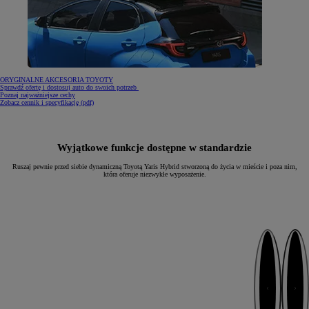
ORYGINALNE AKCESORIA TOYOTY
Sprawdź ofertę i dostosuj auto do swoich potrzeb
Poznaj najważniejsze cechy
(Opens in new window)
Zobacz cennik i specyfikację (pdf)
Wyjątkowe funkcje dostępne w standardzie
Ruszaj pewnie przed siebie dynamiczną Toyotą Yaris Hybrid stworzoną do życia w mieście i poza nim,
która oferuje niezwykłe wyposażenie.
Następny
Poprzedni