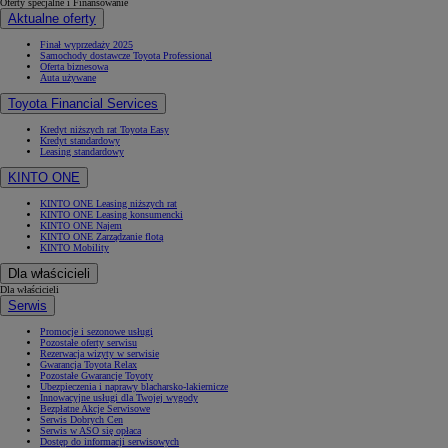
Oferty specjalne i Finansowanie
Aktualne oferty
Finał wyprzedaży 2025
Samochody dostawcze Toyota Professional
Oferta biznesowa
Auta używane
Toyota Financial Services
Kredyt niższych rat Toyota Easy
Kredyt standardowy
Leasing standardowy
KINTO ONE
KINTO ONE Leasing niższych rat
KINTO ONE Leasing konsumencki
KINTO ONE Najem
KINTO ONE Zarządzanie flotą
KINTO Mobility
Dla właścicieli
Dla właścicieli
Serwis
Promocje i sezonowe usługi
Pozostałe oferty serwisu
Rezerwacja wizyty w serwisie
Gwarancja Toyota Relax
Pozostałe Gwarancje Toyoty
Ubezpieczenia i naprawy blacharsko-lakiernicze
Innowacyjne usługi dla Twojej wygody
Bezpłatne Akcje Serwisowe
Serwis Dobrych Cen
Serwis w ASO się opłaca
Dostęp do informacji serwisowych