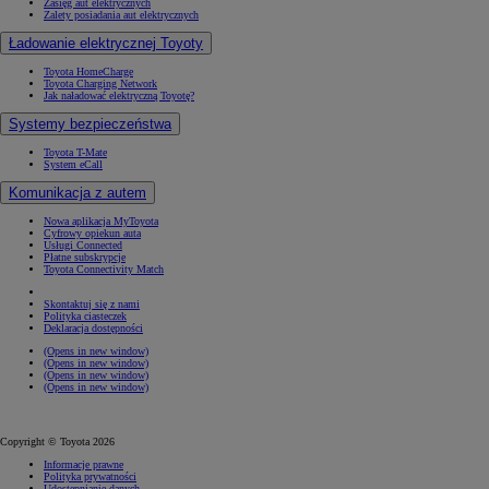
Zasięg aut elektrycznych
Zalety posiadania aut elektrycznych
Ładowanie elektrycznej Toyoty
Toyota HomeCharge
Toyota Charging Network
Jak naładować elektryczną Toyotę?
Systemy bezpieczeństwa
Toyota T-Mate
System eCall
Komunikacja z autem
Nowa aplikacja MyToyota
Cyfrowy opiekun auta
Usługi Connected
Płatne subskrypcje
Toyota Connectivity Match
Skontaktuj się z nami
Polityka ciasteczek
Deklaracja dostępności
(Opens in new window)
(Opens in new window)
(Opens in new window)
(Opens in new window)
Copyright © Toyota 2026
Informacje prawne
Polityka prywatności
Udostępnianie danych