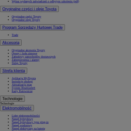
Wykaz wydanych zaświadczeń o odbytym szkoleniu (pdf)
Oryginalne części i oleje Toyota
Oryginalne części Toyoty
Oryginalne oleje Toyoty
Program Sprzedaży Hurtowej Trade
Trade
Akcesoria
Oryginalne akcesoria Toyoty
Opony i koła zimowe
Zabudowy samochodów dostawczych
Zabezpieczenia i alarmy
Sklep Toyoty
Strefa klienta
Aplikacja MyToyota
Instrukcje obsługi
Aktualizacja map
System Bluetooth®
Karty Ratownicze
Technologie
Technologie
Elektromobilność
Lider elektromobilności
Napęd hybrydowy
Napęd hybrydowy typu plug-in
Napęd wodorowy
Napęd elektryczny na baterię