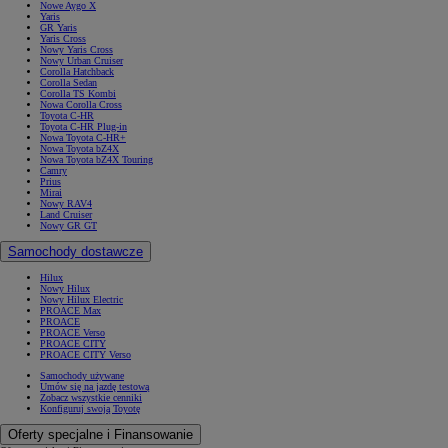
Nowe Aygo X
Yaris
GR Yaris
Yaris Cross
Nowy Yaris Cross
Nowy Urban Cruiser
Corolla Hatchback
Corolla Sedan
Corolla TS Kombi
Nowa Corolla Cross
Toyota C-HR
Toyota C-HR Plug-in
Nowa Toyota C-HR+
Nowa Toyota bZ4X
Nowa Toyota bZ4X Touring
Camry
Prius
Mirai
Nowy RAV4
Land Cruiser
Nowy GR GT
Samochody dostawcze
Hilux
Nowy Hilux
Nowy Hilux Electric
PROACE Max
PROACE
PROACE Verso
PROACE CITY
PROACE CITY Verso
Samochody używane
Umów się na jazdę testową
Zobacz wszystkie cenniki
Konfiguruj swoją Toyotę
Oferty specjalne i Finansowanie