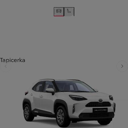
Tapicerka
Poprzedni
Nast