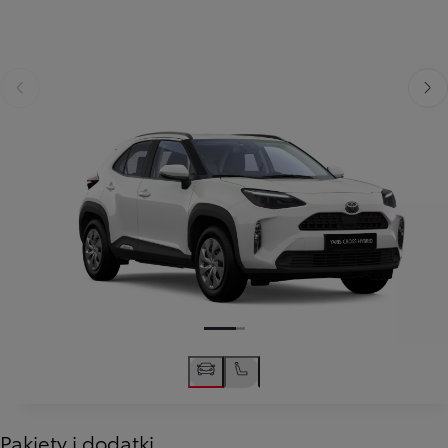
Poprzedni
Nast
Pakiety i dodatki