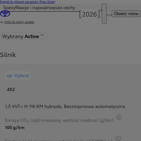
Przejdź do głównej zawartości
(Press Enter)
Specyfikacje i najważniejsze cechy
Cena została zaktualizowana Cena Twojej konfiguracji została zmieniona na 112 100 zł.
Otwórz menu
Wróć do strony modelu
Wybrany
Active
Silnik
Hybrid
4X2
1,5 VVT-i H 116 KM hybryda
,
Bezstopniowa automatyczna
Przełącz
Emisja CO₂ (cykl mieszany, wartość średnia) (g/km)
100 g/km
Przełącz 