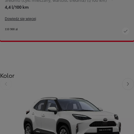
Średnio (cykl mieszany, wartość średnia) (l/100 km)
4,4 l/100 km
Dowiedz się więcej
110 900 zł
Kolor
Poprzedni
Nast