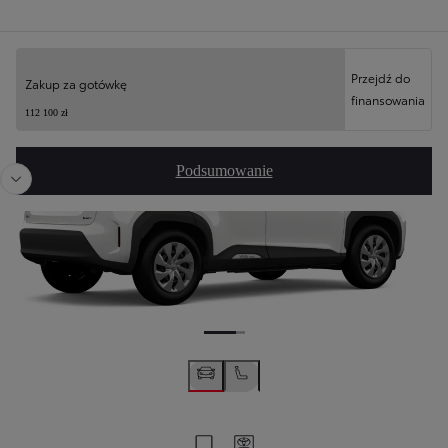
Twoja konfiguracja
Przejdź do
Zakup za gotówkę
finansowania
Poprzedni
Nast
112 100 zł
Podsumowanie
Zapisz na swoim koncie
Twój kod