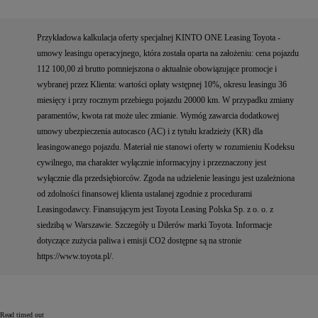
Przykładowa kalkulacja oferty specjalnej KINTO ONE Leasing Toyota -
umowy leasingu operacyjnego, która została oparta na założeniu: cena pojazdu
112 100,00 zł brutto pomniejszona o aktualnie obowiązujące promocje i
wybranej przez Klienta: wartości opłaty wstępnej 10%, okresu leasingu 36
miesięcy i przy rocznym przebiegu pojazdu 20000 km. W przypadku zmiany
paramentów, kwota rat może ulec zmianie. Wymóg zawarcia dodatkowej
umowy ubezpieczenia autocasco (AC) i z tytułu kradzieży (KR) dla
leasingowanego pojazdu. Materiał nie stanowi oferty w rozumieniu Kodeksu
cywilnego, ma charakter wyłącznie informacyjny i przeznaczony jest
wyłącznie dla przedsiębiorców. Zgoda na udzielenie leasingu jest uzależniona
od zdolności finansowej klienta ustalanej zgodnie z procedurami
Leasingodawcy. Finansującym jest Toyota Leasing Polska Sp. z o. o. z
siedzibą w Warszawie. Szczegóły u Dilerów marki Toyota. Informacje
dotyczące zużycia paliwa i emisji CO2 dostępne są na stronie
https://www.toyota.pl/.
Read timed out