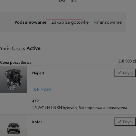
Podsumowanie
Zakup za gotówkę
Finansowanie
Yaris Cross
Active
110 900 zł
Cena początkowa
Napęd
Edytuj
Napęd
Hybrid
4X2
1,5 VVT-i H 116 KM hybryda
,
Bezstopniowa automatyczna
Kolor
Edytuj
Kolor