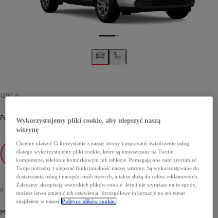
1200 zł
Podstawowy
-
040 Pure White
1200 zł
Wykorzystujemy pliki cookie, aby ulepszyć naszą
witrynę
Chcemy ułatwić Ci korzystanie z naszej strony i usprawnić świadczenie usług,
dlatego wykorzystujemy pliki cookie, które są umieszczane na Twoim
komputerze, telefonie komórkowym lub tablecie. Pomagają one nam zrozumieć
040 Pure White
Twoje potrzeby i ulepszać funkcjonalność naszej witryny. Są wykorzystywane do
dostarczania usług i narzędzi osób trzecich, a także służą do celów reklamowych.
Zalecamy akceptację wszystkich plików cookie. Jeżeli nie wyrażasz na to zgody,
0 zł
-
2500 zł
możesz łatwo zmienić ich ustawienia. Szczegółowe informacje na ten temat
znajdziesz w naszej
Polityce plików cookie.
Metalik