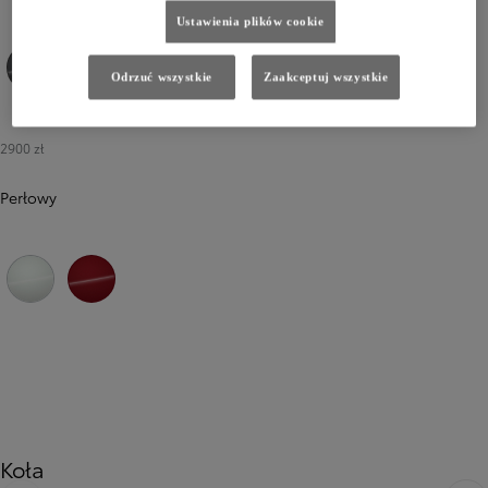
Ustawienia plików cookie
Odrzuć wszystkie
Zaakceptuj wszystkie
1G3 Royal Grey
209 Eclipse Black
1L0 Shimmering Silver
8Y8 Juniper Blue
6X7 Forest Green
2900 zł
Perłowy
089 Platinum White Pearl
3U5 Imperial Red
Koła