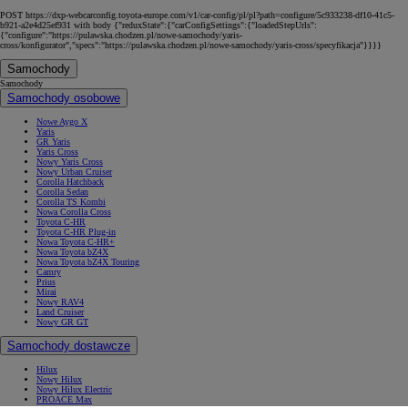
POST https://dxp-webcarconfig.toyota-europe.com/v1/car-config/pl/pl?path=configure/5c933238-df10-41c5-
b921-a2e4d25ef931 with body {"reduxState":{"carConfigSettings":{"loadedStepUrls":
{"configure":"https://pulawska.chodzen.pl/nowe-samochody/yaris-
cross/konfigurator","specs":"https://pulawska.chodzen.pl/nowe-samochody/yaris-cross/specyfikacja"}}}}
Samochody
Samochody
Samochody osobowe
Nowe Aygo X
Yaris
GR Yaris
Yaris Cross
Nowy Yaris Cross
Nowy Urban Cruiser
Corolla Hatchback
Corolla Sedan
Corolla TS Kombi
Nowa Corolla Cross
Toyota C-HR
Toyota C-HR Plug-in
Nowa Toyota C-HR+
Nowa Toyota bZ4X
Nowa Toyota bZ4X Touring
Camry
Prius
Mirai
Nowy RAV4
Land Cruiser
Nowy GR GT
Samochody dostawcze
Hilux
Nowy Hilux
Nowy Hilux Electric
PROACE Max