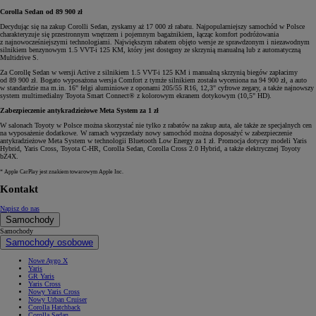
Corolla Sedan od 89 900 zł
Decydując się na zakup Corolli Sedan, zyskamy aż 17 000 zł rabatu. Najpopularniejszy samochód w Polsce
charakteryzuje się przestronnym wnętrzem i pojemnym bagażnikiem, łącząc komfort podróżowania
z najnowocześniejszymi technologiami. Największym rabatem objęto wersje ze sprawdzonym i niezawodnym
silnikiem benzynowym 1.5 VVT-i 125 KM, który jest dostępny ze skrzynią manualną lub z automatyczną
Multidrive S.
Za Corollę Sedan w wersji Active z silnikiem 1.5 VVT-i 125 KM i manualną skrzynią biegów zapłacimy
od 89 900 zł. Bogato wyposażona wersja Comfort z tymże silnikiem została wyceniona na 94 900 zł, a auto
w standardzie ma m.in. 16" felgi aluminiowe z oponami 205/55 R16, 12,3" cyfrowe zegary, a także najnowszy
system multimedialny Toyota Smart Connect® z kolorowym ekranem dotykowym (10,5" HD).
Zabezpieczenie antykradzieżowe Meta System za 1 zł
W salonach Toyoty w Polsce można skorzystać nie tylko z rabatów na zakup auta, ale także ze specjalnych cen
na wyposażenie dodatkowe. W ramach wyprzedaży nowy samochód można doposażyć w zabezpieczenie
antykradzieżowe Meta System w technologii Bluetooth Low Energy za 1 zł. Promocja dotyczy modeli Yaris
Hybrid, Yaris Cross, Toyota C-HR, Corolla Sedan, Corolla Cross 2.0 Hybrid, a także elektrycznej Toyoty
bZ4X.
* Apple CarPlay jest znakiem towarowym Apple Inc.
Kontakt
Napisz do nas
Samochody
Samochody
Samochody osobowe
Nowe Aygo X
Yaris
GR Yaris
Yaris Cross
Nowy Yaris Cross
Nowy Urban Cruiser
Corolla Hatchback
Corolla Sedan