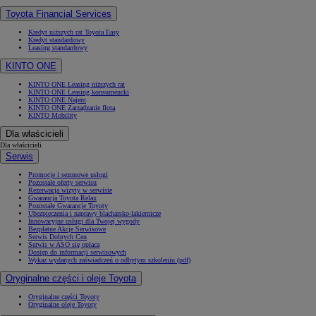
Toyota Financial Services
Kredyt niższych rat Toyota Easy
Kredyt standardowy
Leasing standardowy
KINTO ONE
KINTO ONE Leasing niższych rat
KINTO ONE Leasing konsumencki
KINTO ONE Najem
KINTO ONE Zarządzanie flotą
KINTO Mobility
Dla właścicieli
Dla właścicieli
Serwis
Promocje i sezonowe usługi
Pozostałe oferty serwisu
Rezerwacja wizyty w serwisie
Gwarancja Toyota Relax
Pozostałe Gwarancje Toyoty
Ubezpieczenia i naprawy blacharsko-lakiernicze
Innowacyjne usługi dla Twojej wygody
Bezpłatne Akcje Serwisowe
Serwis Dobrych Cen
Serwis w ASO się opłaca
Dostęp do informacji serwisowych
Wykaz wydanych zaświadczeń o odbytym szkoleniu (pdf)
Oryginalne części i oleje Toyota
Oryginalne części Toyoty
Oryginalne oleje Toyoty