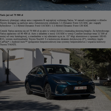
Yaris już od 79 900 zł
Kierowcy planujący zakup auta z segmentu B najczęściej wybierają Yarisa. W ramach wyprzedaży u dilerów
Toyoty dostępne są zarówno auta z benzynowym silnikiem 1.5 Dynamic Force 125 KM, jak i napędy
hybrydowe – 1.5 Hybrid Dynamic Force 116 KM i 1.5 Hybrid Dynamic Force 130 KM.
Cennik Yarisa zaczyna się od 79 900 zł za auto w wersji Active z manualną skrzynią biegów. Za hybrydowego
Yarisa zapłacimy od 90 400 zł. Auto z układem o mocy 116 KM w wersji Comfort kosztuje teraz 12 500 zł
mniej od ceny katalogowej, a standardem w tej odmianie są m.in. 15" felgi aluminiowe z oponami 185/65
R15, system multimedialny Toyota Touch® 3 z kolorowym ekranem dotykowym (9"), interfejsy Apple
CarPlay* i Android Auto™ (połączenie bezprzewodowe) oraz systemy bezpieczeństwa i wsparcia kierowcy
Toyota T-MATE.