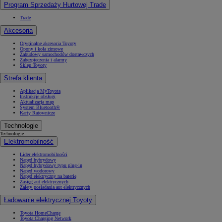
Program Sprzedaży Hurtowej Trade
Trade
Akcesoria
Oryginalne akcesoria Toyoty
Opony i koła zimowe
Zabudowy samochodów dostawczych
Zabezpieczenia i alarmy
Sklep Toyoty
Strefa klienta
Aplikacja MyToyota
Instrukcje obsługi
Aktualizacja map
System Bluetooth®
Karty Ratownicze
Technologie
Technologie
Elektromobilność
Lider elektromobilności
Napęd hybrydowy
Napęd hybrydowy typu plug-in
Napęd wodorowy
Napęd elektryczny na baterię
Zasięg aut elektrycznych
Zalety posiadania aut elektrycznych
Ładowanie elektrycznej Toyoty
Toyota HomeCharge
Toyota Charging Network