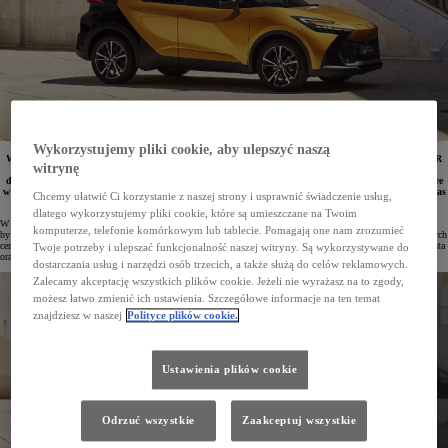
Wykorzystujemy pliki cookie, aby ulepszyć naszą
W salonach Toyoty rozpoczęła się wyprzedaż bestsellerów z 2024 roku produkcji. Nowa Toyota C-HR
witrynę
jest teraz dostępna od 119 900 zł, a Yaris – od 79 900 zł. Corollę Sedan można nabyć z rabatem
do 17 000 zł. Promocyjna oferta obejmuje również zabezpieczenie antykradzieżowe Meta System, które
w przypadku wybranych modeli można dokupić za 1 zł. Niewątpliwym atutem jest również krótki czas
Chcemy ułatwić Ci korzystanie z naszej strony i usprawnić świadczenie usług,
oczekiwania na zamówione auto.
dlatego wykorzystujemy pliki cookie, które są umieszczane na Twoim
W salonach Toyoty w Polsce trwa wyprzedaż samochodów z 2024 roku produkcji. To doskonała możliwość,
komputerze, telefonie komórkowym lub tablecie. Pomagają one nam zrozumieć
by zmienić samochód na nowy jeszcze przed końcem roku, korzystając z wysokich rabatów. Auta w obniżonych
cenach są dostępne od ręki. Przygotowano także bardzo atrakcyjne i elastyczne formy finansowania zakupu auta
Twoje potrzeby i ulepszać funkcjonalność naszej witryny. Są wykorzystywane do
oraz promocyjne ceny na akcesoria dodatkowe, w tym na zabezpieczenia antykradzieżowa.
dostarczania usług i narzędzi osób trzecich, a także służą do celów reklamowych.
Zalecamy akceptację wszystkich plików cookie. Jeżeli nie wyrażasz na to zgody,
możesz łatwo zmienić ich ustawienia. Szczegółowe informacje na ten temat
znajdziesz w naszej
Polityce plików cookie.
Ustawienia plików cookie
Odrzuć wszystkie
Zaakceptuj wszystkie