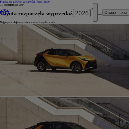
Przejdź do głównej zawartości
(Press Enter)
31 października 2024
Toyota rozpoczęła wyprzedaż aut z rocznika 2024
Otwórz menu
Najpopularniejsze modele w obniżonych cenach