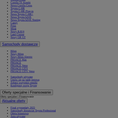
Corolla TS Kombi
Nowa Corolla Cross
Toyota C-HR
Toyota C-HR Plug-in
Nowa Toyota C-HR+
Nowa Toyota bZ4X
Nowa Toyota bZ4X Touring
Camry
Prius
Mirai
Nowy RAV4
Land Cruiser
Nowy GR GT
Samochody dostawcze
Hilux
Nowy Hilux
Nowy Hilux Electric
PROACE Max
PROACE
PROACE Verso
PROACE CITY
PROACE CITY Verso
Samochody używane
Umów się na jazdę testową
Zobacz wszystkie cenniki
Konfiguruj swoją Toyotę
Oferty specjalne i Finansowanie
Oferty specjalne i Finansowanie
Aktualne oferty
Finał wyprzedaży 2025
Samochody dostawcze Toyota Professional
Oferta biznesowa
Auta używane