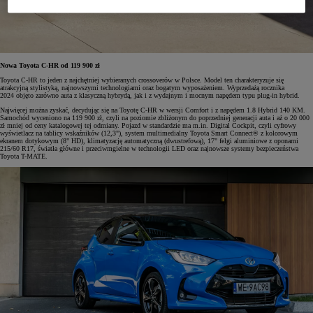
Nowa Toyota C-HR od 119 900 zł
Toyota C-HR to jeden z najchętniej wybieranych crossoverów w Polsce. Model ten charakteryzuje się
atrakcyjną stylistyką, najnowszymi technologiami oraz bogatym wyposażeniem. Wyprzedażą rocznika
2024 objęto zarówno auta z klasyczną hybrydą, jak i z wydajnym i mocnym napędem typu plug-in hybrid.
Najwięcej można zyskać, decydując się na Toyotę C-HR w wersji Comfort i z napędem 1.8 Hybrid 140 KM.
Samochód wyceniono na 119 900 zł, czyli na poziomie zbliżonym do poprzedniej generacji auta i aż o 20 000
zł mniej od ceny katalogowej tej odmiany. Pojazd w standardzie ma m.in. Digital Cockpit, czyli cyfrowy
wyświetlacz na tablicy wskaźników (12,3"), system multimedialny Toyota Smart Connect® z kolorowym
ekranem dotykowym (8" HD), klimatyzację automatyczną (dwustrefową), 17" felgi aluminiowe z oponami
215/60 R17, światła główne i przeciwmgielne w technologii LED oraz najnowsze systemy bezpieczeństwa
Toyota T-MATE.