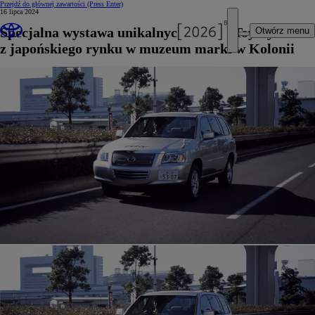
Przejdź do głównej zawartości
(Press Enter)
16 lipca 2024
Specjalna wystawa unikalnych modeli Toyoty
Otwórz menu
z japońskiego rynku w muzeum marki w Kolonii