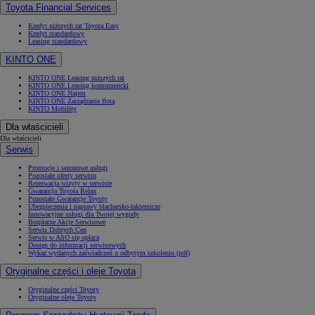
Toyota Financial Services
Kredyt niższych rat Toyota Easy
Kredyt standardowy
Leasing standardowy
KINTO ONE
KINTO ONE Leasing niższych rat
KINTO ONE Leasing konsumencki
KINTO ONE Najem
KINTO ONE Zarządzanie flotą
KINTO Mobility
Dla właścicieli
Dla właścicieli
Serwis
Promocje i sezonowe usługi
Pozostałe oferty serwisu
Rezerwacja wizyty w serwisie
Gwarancja Toyota Relax
Pozostałe Gwarancje Toyoty
Ubezpieczenia i naprawy blacharsko-lakiernicze
Innowacyjne usługi dla Twojej wygody
Bezpłatne Akcje Serwisowe
Serwis Dobrych Cen
Serwis w ASO się opłaca
Dostęp do informacji serwisowych
Wykaz wydanych zaświadczeń o odbytym szkoleniu (pdf)
Oryginalne części i oleje Toyota
Oryginalne części Toyoty
Oryginalne oleje Toyoty