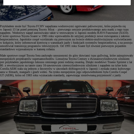
Przykładem może być Toyota FCHV napędzana wodorowymi ogniwami paliwowymi, która pojawiła się
w Japonii 13 lat przed premierą Toyoty Mirai – pierwszego seryjnie produkowanego auta marki z tego typu
napędem. Wodorowy napęd zastosowano także w testowanym w Japonii modelu RAV4 Funcruiser (XA10).
Z kolei sportowa Toyota Soarer w 1985 roku wprowadziła do seryjnej produkcji nowe rozwiązania z zakresu
bezpieczeństwa. Japońskie coupé wyróżniało się pierwszym na świecie elektro-multiwizyjnym wyświetlaczem
w kokpicie, który informował kierowcę o warunkach jazdy i funkcjach systemów bezpieczeństwa, a na postoju
umożliwiał transmisję programów telewizyjnych. Od 1991 roku Soarer był również pierwszym pojazdem
standardowo wyposażonym w kamerę cofania.
Małe sportowe coupé Toyota Sera zasłynęło unoszonymi do góry drzwiami typu gullwing, które zainspirowały
europejskich projektantów supersamochodów. Limuzyna Toyota Century z dwunastocylindrowym silnikiem
jest przykładem japońskiego luksusu cenionego przez rodzinę cesarską. Dzięki modelowi Trueno Sprinter z lat
80. z rewolucyjnym na tamte czasy 16-zaworowym czterocylindrowym silnikiem i napędem na tylne koła
Corolla AE86 stała się jednym z faworytów w zawodach driftingowych w Japonii i zyskała status kultowego
auta w filmach, mangach i grach wideo. Na rynku europejskim jego odpowiednikiem była Corolla Coupé
GT (AE86), która od 1983 roku wyznaczała standardy, zapewniając niezrównaną przyjemność z jazdy.