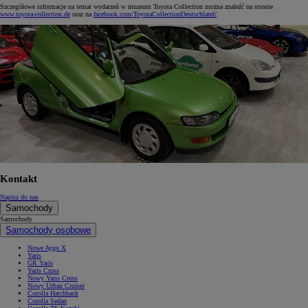
Szczegółowe informacje na temat wydarzeń w muzeum Toyota Collection można znaleźć na stronie
www.toyota-collection.de
oraz na
facebook.com/ToyotaCollectionDeutschland/
.
Kontakt
Napisz do nas
Samochody
Samochody
Samochody osobowe
Nowe Aygo X
Yaris
GR Yaris
Yaris Cross
Nowy Yaris Cross
Nowy Urban Cruiser
Corolla Hatchback
Corolla Sedan