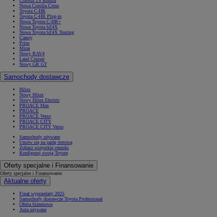
Corolla TS Kombi
Nowa Corolla Cross
Toyota C-HR
Toyota C-HR Plug-in
Nowa Toyota C-HR+
Nowa Toyota bZ4X
Nowa Toyota bZ4X Touring
Camry
Prius
Mirai
Nowy RAV4
Land Cruiser
Nowy GR GT
Samochody dostawcze
Hilux
Nowy Hilux
Nowy Hilux Electric
PROACE Max
PROACE
PROACE Verso
PROACE CITY
PROACE CITY Verso
Samochody używane
Umów się na jazdę testową
Zobacz wszystkie cenniki
Konfiguruj swoją Toyotę
Oferty specjalne i Finansowanie
Oferty specjalne i Finansowanie
Aktualne oferty
Finał wyprzedaży 2025
Samochody dostawcze Toyota Professional
Oferta biznesowa
Auta używane