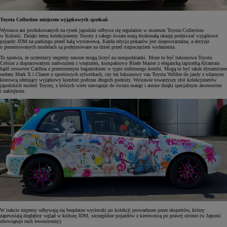
Toyota Collection miejscem wyjątkowych spotkań
Wystawa aut produkowanych na rynek japoński odbywa się regularnie w muzeum Toyota Collection
w Kolonii. Dzięki temu kolekcjonerzy Toyoty z całego świata mają doskonałą okazję podziwiać wyjątkowe
pojazdy JDM na parkingu przed halą wystawową. Każda edycja pokazów jest niepowtarzalna, a decyzje
o prezentowanych modelach są podejmowane na dzień przed rozpoczęciem wydarzenia.
To sprawia, że uczestnicy imprezy zawsze mogą liczyć na niespodzianki. Może to być luksusowa Toyota
Celsior z dopracowanym nadwoziem i wnętrzem, kompaktowy Blade Master z elegancką tapicerką Alcantara
bądź crossover Caldina z przestronnym bagażnikiem w typie rodzinnego kombi. Mogą to być także dynamiczne
sedany Mark X i Chaser o sportowych sylwetkach, czy też luksusowy van Toyota Vellfire do jazdy z własnym
kierowcą oferujący wyjątkowy komfort podczas długich podróży. Wystawie towarzyszy zlot kolekcjonerów
japońskich modeli Toyoty, z których wiele nawiązuje do świata mangi i anime dzięki specjalnym akcesoriom
i naklejkom.
W trakcie imprezy odbywają się bezpłatne wycieczki po kolekcji prowadzone przez ekspertów, którzy
zapewniają dogłębny wgląd w kulturę JDM, szczególnie pojazdów z kierownicą po prawej stronie (w Japonii
obowiązuje ruch lewostronny).