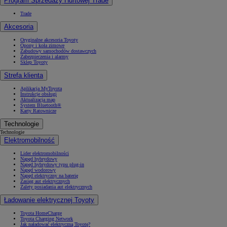
Program Sprzedaży Hurtowej Trade
Trade
Akcesoria
Oryginalne akcesoria Toyoty
Opony i koła zimowe
Zabudowy samochodów dostawczych
Zabezpieczenia i alarmy
Sklep Toyoty
Strefa klienta
Aplikacja MyToyota
Instrukcje obsługi
Aktualizacja map
System Bluetooth®
Karty Ratownicze
Technologie
Technologie
Elektromobilność
Lider elektromobilności
Napęd hybrydowy
Napęd hybrydowy typu plug-in
Napęd wodorowy
Napęd elektryczny na baterię
Zasięg aut elektrycznych
Zalety posiadania aut elektrycznych
Ładowanie elektrycznej Toyoty
Toyota HomeCharge
Toyota Charging Network
Jak naładować elektryczną Toyotę?