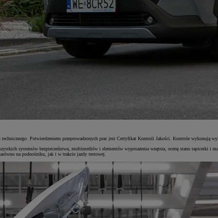
echnicznego. Potwierdzeniem przeprowadzonych prac jest Certyfikat Kontroli Jakości. Kontrole wykonują wykwa
zystkich systemów bezpieczeństwa, multimediów i elementów wyposażenia wnętrza, ocenę stanu tapicerki i ma
arówno na podnośniku, jak i w trakcie jazdy testowej.