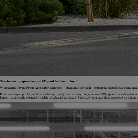
Stan techniczny sprawdzany w 145 punktach kontrolnych
W programie Toyota Pewne Auto każdy samochód – niezależnie od marki – przechodzi szczegółową ocenę stanu t
Procedura obejmuje 145 punktów kontrolnych, w tym m.in. weryfikację numeru VIN, sprawdzenie działania ws
korozji i spasowania elementów takich jak zderzaki czy drzwi. Podwozie, koła oraz układ napędowy są badane z