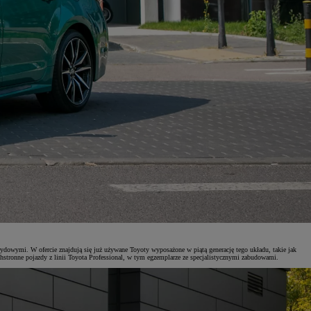
wymi. W ofercie znajdują się już używane Toyoty wyposażone w piątą generację tego układu, takie jak
hstronne pojazdy z linii Toyota Professional, w tym egzemplarze ze specjalistycznymi zabudowami.