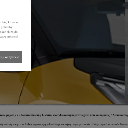
okie, które są
potrzeby i
także służą do
łatwo zmienić
uj wszystkie
zone pojazdy z udokumentowaną historią, zweryfikowanym przebiegiem oraz co najmniej 12-miesięczną
zedaży aut używanych w Polsce zapewniających obsługę na najwyższym poziomie. Każdy pojazd w ramach Toyota