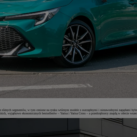
z różnych segmentów, w tym cenione na rynku wtórnym modele z oszczędnymi i niezawodnymi napędami hybrydo
ich, wyjątkowo ekonomicznych bestsellerów – Yarisa i Yarisa Cross – a przedsiębiorcy znajdą w ofercie wszec