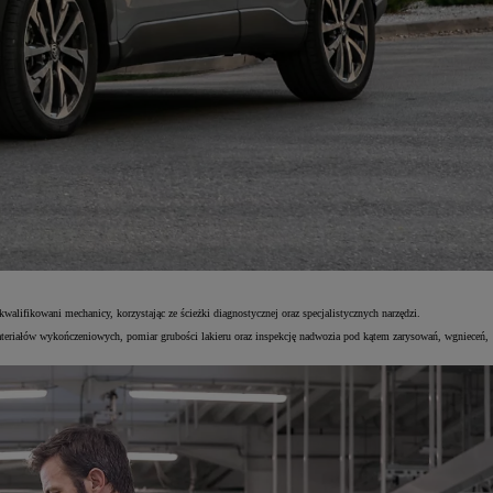
lifikowani mechanicy, korzystając ze ścieżki diagnostycznej oraz specjalistycznych narzędzi.
teriałów wykończeniowych, pomiar grubości lakieru oraz inspekcję nadwozia pod kątem zarysowań, wgnieceń,