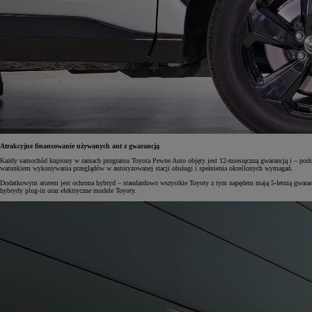
Od
105 300 zł
Corolla Hatchback
HYBRID
Atrakcyjne finansowanie używanych aut z gwarancją
Każdy samochód kupiony w ramach programu Toyota Pewne Auto objęty jest 12-miesięczną gwarancją i – pod
warunkiem wykonywania przeglądów w autoryzowanej stacji obsługi i spełnienia określonych wymagań.
Dodatkowym atutem jest ochrona hybryd – standardowo wszystkie Toyoty z tym napędem mają 5-letnią gwarancj
hybrydy plug-in oraz elektryczne modele Toyoty.