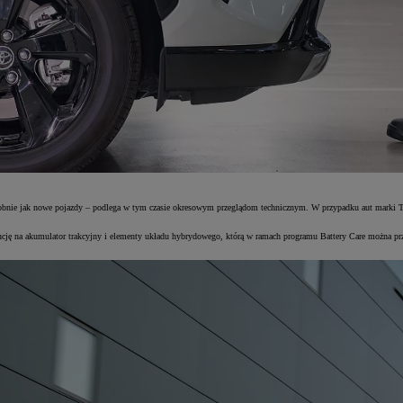
obnie jak nowe pojazdy – podlega w tym czasie okresowym przeglądom technicznym. W przypadku aut marki T
ę na akumulator trakcyjny i elementy układu hybrydowego, którą w ramach programu Battery Care można przedł