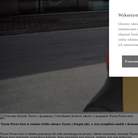
Wykorzystu
Chcemy ułatwi
umieszczane 
ulepszać funk
celów reklamo
ich ustawieni
Ustawie
Toyota Pewne Auto to zaufane źródło zakupu Toyoty z drugiej ręki, w tym szczególnie modeli z eko
Toyota Pewne Auto to idealna propozycja dla osób poszukujących pewnej i dobrze utrzymanej używanej Toyot
Pewne Auto przechodzi szczegółową kontrolę, która potwierdza jego historię, przebieg oraz stan techniczny.