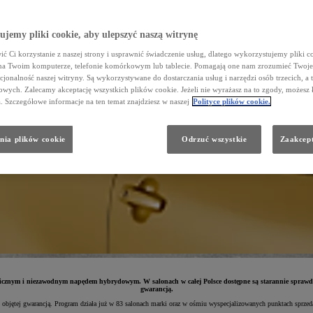
jemy pliki cookie, aby ulepszyć naszą witrynę
ć Ci korzystanie z naszej strony i usprawnić świadczenie usług, dlatego wykorzystujemy pliki co
na Twoim komputerze, telefonie komórkowym lub tablecie. Pomagają one nam zrozumieć Twoje 
cjonalność naszej witryny. Są wykorzystywane do dostarczania usług i narzędzi osób trzecich, a 
wych. Zalecamy akceptację wszystkich plików cookie. Jeżeli nie wyrażasz na to zgody, możesz 
a. Szczegółowe informacje na ten temat znajdziesz w naszej
Polityce plików cookie.
nia plików cookie
Odrzuć wszystkie
Zaakcept
nomicznym i niezawodnym napędem hybrydowym. W salonach w całej Polsce dostępne są starannie sprawd
gwarancją.
y objętej gwarancją. Program działa już w 83 salonach marki oraz w ośmiu wyspecjalizowanych punktach spr