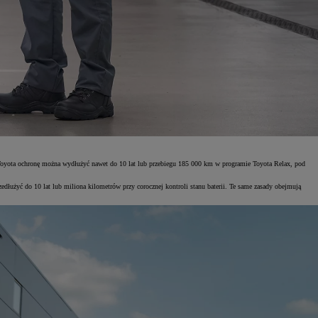
oyota ochronę można wydłużyć nawet do 10 lat lub przebiegu 185 000 km w programie Toyota Relax, pod
użyć do 10 lat lub miliona kilometrów przy corocznej kontroli stanu baterii. Te same zasady obejmują