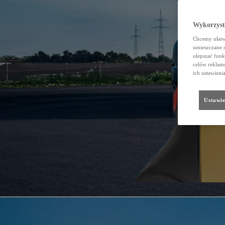
Wykorzystu
Chcemy ułatwi
umieszczane 
ulepszać funk
celów reklamo
ich ustawieni
Ustawie