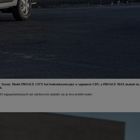
ły aż 2 Toyoty. Model PROACE CITY był bezkonkurencyjny w segmencie CDV, a PROACE MAX znalazł się
h.
10 najpopularniejszych aut użytkowych znalazły się aż dwa modele marki: