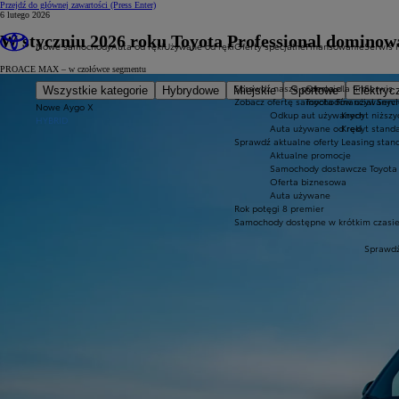
Przejdź do głównej zawartości
(Press Enter)
6 lutego 2026
W styczniu 2026 roku Toyota Professional domino
Nowe samochody
Auta od ręki
Używane od ręki
Oferty specjalne
Finansowanie
Serwis i
PROACE MAX – w czołówce segmentu
Sprawdź nasze promocje
Oferta dla firm
Serwis
Wszystkie kategorie
Hybrydowe
Miejskie
Sportowe
Elektryc
Zobacz ofertę samochodów używanyc
Toyota Financial Serv
Nowe Aygo X
Odkup aut używanych
Kredyt niższy
HYBRID
Auta używane od ręki
Kredyt stand
Sprawdź aktualne oferty
Leasing stan
Aktualne promocje
Samochody dostawcze Toyota 
Oferta biznesowa
Auta używane
Rok potęgi 8 premier
Samochody dostępne w krótkim czasi
Sprawdź