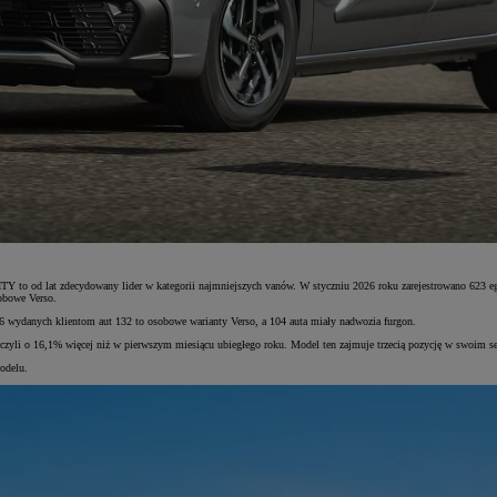
Y to od lat zdecydowany lider w kategorii najmniejszych vanów. W styczniu 2026 roku zarejestrowano 623 eg
obowe Verso.
wydanych klientom aut 132 to osobowe warianty Verso, a 104 auta miały nadwozia furgon.
yli o 16,1% więcej niż w pierwszym miesiącu ubiegłego roku. Model ten zajmuje trzecią pozycję w swoim s
odelu.