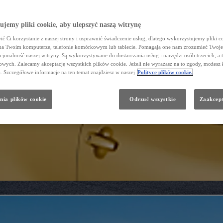
jemy pliki cookie, aby ulepszyć naszą witrynę
ć Ci korzystanie z naszej strony i usprawnić świadczenie usług, dlatego wykorzystujemy pliki co
na Twoim komputerze, telefonie komórkowym lub tablecie. Pomagają one nam zrozumieć Twoje 
cjonalność naszej witryny. Są wykorzystywane do dostarczania usług i narzędzi osób trzecich, a 
wych. Zalecamy akceptację wszystkich plików cookie. Jeżeli nie wyrażasz na to zgody, możesz 
a. Szczegółowe informacje na ten temat znajdziesz w naszej
Polityce plików cookie.
nia plików cookie
Odrzuć wszystkie
Zaakcept