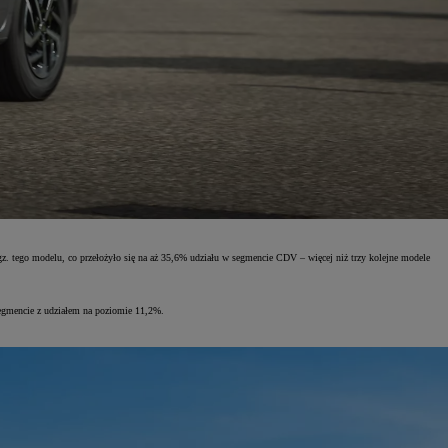
z. tego modelu, co przełożyło się na aż 35,6% udziału w segmencie CDV – więcej niż trzy kolejne modele
egmencie z udziałem na poziomie 11,2%.