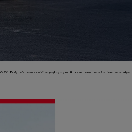
+243,3%). Każdy z oferowanych modeli osiągnął wyższy wynik zarejestrowanych aut niż w pierwszym miesiącu