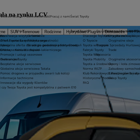
wała na rynku LCV
 akcesoria
Salon Puławska
Kontakt
Pracuj z nami
Świat Toyoty
O nas
Świat Toyoty
Oryginalne części i oleje Toy
Ekobonus dla hybryd To
KINTO
zne
SUV i Terenowe
Rodzinne
Hybrydowe Plug-in
Dostawcze
h
ices
Rezerwacja wizyty w serwisie
O firmie
Dlaczego Toyota?
Oferta dla osób z niep
Oryginalne części
ch rat Toyota Easy
Oferta serwisu mechanicznego
Polityka prywatności
O Toyocie
Oryginalne oleje
ardowy
Specjalna oferta dla aut po gwarancji podstawowej
Strategia podatkowa firmy Chodzeń
Toyota w Europie
Program Sprzedaży Hurtowej
dardowy
Oferta serwisu blacharsko-lakierniczego
Kontakt i dojazd
Fabryki Toyoty
Trade
Promocje i usługi sezonowe
Toyota Way
Akcesoria
Professional
Gwarancje Toyoty
Toyota Mobility
Oryginalne akcesoria
Bezpłatne akcje serwisowe
Toyota a środowisko
Opony i koła zimowe
Globalna akcja serwisowa Takata
Norma WLTP
Zabudowy samochod
Pomoc drogowa w przypadku awarii lub kolizji
Klub Rekordowych Przebiegów Toyoty
Zabezpieczenia i al
e
Informacje techniczne
Historyczne Modele
Sklep Toyoty
Innowacje dla wygody Klientów
FAQ
 czy Twoja Toyota jest kompatybilna z paliwem E10