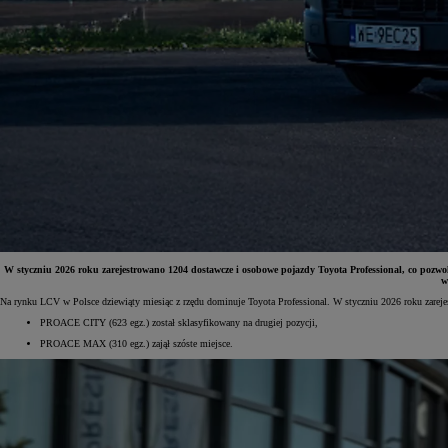
W styczniu 2026 roku zarejestrowano 1204 dostawcze i osobowe pojazdy Toyota Professional, co po
w
Na rynku LCV w Polsce dziewiąty miesiąc z rzędu dominuje Toyota Professional. W styczniu 2026 roku zarejes
Od
81 900 zł
PROACE CITY (623 egz.) został sklasyfikowany na drugiej pozycji,
Yaris Cross
PROACE MAX (310 egz.) zajął szóste miejsce.
HYBRID