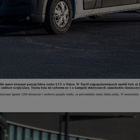
zwoliło marce utrzymać pozycję lidera rynku LCV w Polsce. W Top10 najpopularniejszych modeli by
 czołówce swojej klasy. Toyota była też wyborem nr 1 w kategorii elektrycznych samochodów dostawczyc
trowano łącznie 1204 dostawcze i osobowe pojazdy marki, co potwierdziło status lidera rynku. W zestawieniu 