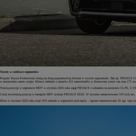
Toyoty w czołówce segmentów
Pojazdy Toyota Professional cieszą się dużą popularnością również w swoich segmentach. Tak np. PROACE CIT
w zestawieniu razem wzięte. Klienci odebrali z salonów 451 samochodów w dostawczej wersji van oraz 172 os
Trzecią pozycję w segmencie MDV w styczniu 2026 roku zajął PROACE z udziałem na poziomie 15,4%. Z 236 
Coraz mocniejszą pozycję w kategorii HDV zyskuje PROACE MAX. W styczniu zarejestrowano 310 tych aut, cz
Hilux w styczniu 2026 roku miał 10% udziału w segmencie pick-upów – łącznie zarejestrowano 35 egz. tego m