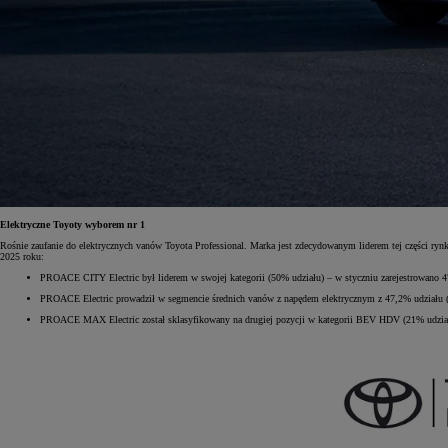
Od
105 300 zł
Corolla Hatchback
HYBRID
Elektryczne Toyoty wyborem nr 1
Rośnie zaufanie do elektrycznych vanów Toyota Professional. Marka jest zdecydowanym liderem tej części r
2025 roku:
PROACE CITY Electric był liderem w swojej kategorii (50% udziału) – w styczniu zarejestrowano 
PROACE Electric prowadził w segmencie średnich vanów z napędem elektrycznym z 47,2% udziału 
PROACE MAX Electric został sklasyfikowany na drugiej pozycji w kategorii BEV HDV (21% udziału)