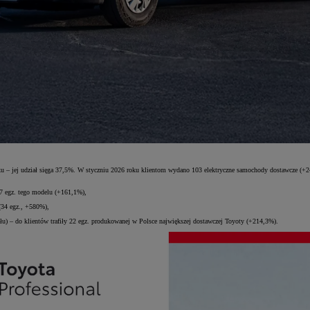
ynku – jej udział sięga 37,5%. W styczniu 2026 roku klientom wydano 103 elektryczne samochody dostawcze (
47 egz. tego modelu (+161,1%),
(34 egz., +580%),
 – do klientów trafiły 22 egz. produkowanej w Polsce największej dostawczej Toyoty (+214,3%).