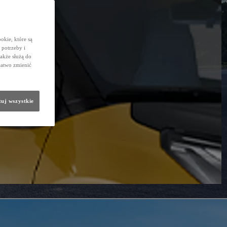
okie, które są
potrzeby i
także służą do
łatwo zmienić
uj wszystkie