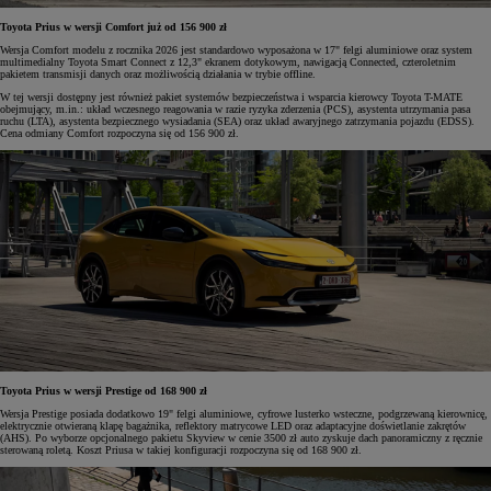
Toyota Prius w wersji Comfort już od 156 900 zł
Wersja Comfort modelu z rocznika 2026 jest standardowo wyposażona w 17" felgi aluminiowe oraz system
multimedialny Toyota Smart Connect z 12,3" ekranem dotykowym, nawigacją Connected, czteroletnim
pakietem transmisji danych oraz możliwością działania w trybie offline.
W tej wersji dostępny jest również pakiet systemów bezpieczeństwa i wsparcia kierowcy Toyota T-MATE
obejmujący, m.in.: układ wczesnego reagowania w razie ryzyka zderzenia (PCS), asystenta utrzymania pasa
ruchu (LTA), asystenta bezpiecznego wysiadania (SEA) oraz układ awaryjnego zatrzymania pojazdu (EDSS).
Cena odmiany Comfort rozpoczyna się od 156 900 zł.
Toyota Prius w wersji Prestige od 168 900 zł
Wersja Prestige posiada dodatkowo 19" felgi aluminiowe, cyfrowe lusterko wsteczne, podgrzewaną kierownicę,
elektrycznie otwieraną klapę bagażnika, reflektory matrycowe LED oraz adaptacyjne doświetlanie zakrętów
(AHS). Po wyborze opcjonalnego pakietu Skyview w cenie 3500 zł auto zyskuje dach panoramiczny z ręcznie
sterowaną roletą. Koszt Priusa w takiej konfiguracji rozpoczyna się od 168 900 zł.