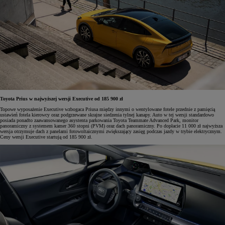
Toyota Prius w najwyższej wersji Executive od 185 900 zł
Topowe wyposażenie Executive wzbogaca Priusa między innymi o wentylowane fotele przednie z pamięcią
ustawień fotela kierowcy oraz podgrzewane skrajne siedzenia tylnej kanapy. Auto w tej wersji standardowo
posiada ponadto zaawansowanego asystenta parkowania Toyota Teammate Advanced Park, monitor
panoramiczny z systemem kamer 360 stopni (PVM) oraz dach panoramiczny. Po dopłacie 11 000 zł najwyższa
wersja otrzymuje dach z panelami fotowoltaicznymi zwiększający zasięg podczas jazdy w trybie elektrycznym.
Ceny wersji Executive startują od 185 900 zł.