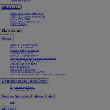
Leasing standardowy
KINTO ONE
KINTO ONE Leasing niższych rat
KINTO ONE Leasing konsumencki
KINTO ONE Najem
KINTO ONE Zarządzanie flotą
KINTO Mobility
Dla właścicieli
Dla właścicieli
Serwis
Promocje i sezonowe usługi
Pozostałe oferty serwisu
Rezerwacja wizyty w serwisie
Gwarancja Toyota Relax
Pozostałe Gwarancje Toyoty
Ubezpieczenia i naprawy blacharsko-lakiernicze
Innowacyjne usługi dla Twojej wygody
Bezpłatne Akcje Serwisowe
Serwis Dobrych Cen
Serwis w ASO się opłaca
Dostęp do informacji serwisowych
Wykaz wydanych zaświadczeń o odbytym szkoleniu (pdf)
Oryginalne części i oleje Toyota
Oryginalne części Toyoty
Oryginalne oleje Toyoty
Program Sprzedaży Hurtowej Trade
Trade
Akcesoria