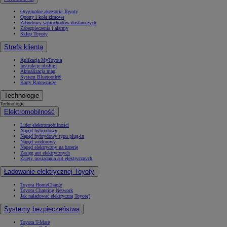
Oryginalne akcesoria Toyoty
Opony i koła zimowe
Zabudowy samochodów dostawczych
Zabezpieczenia i alarmy
Sklep Toyoty
Strefa klienta
Aplikacja MyToyota
Instrukcje obsługi
Aktualizacja map
System Bluetooth®
Karty Ratownicze
Technologie
Technologie
Elektromobilność
Lider elektromobilności
Napęd hybrydowy
Napęd hybrydowy typu plug-in
Napęd wodorowy
Napęd elektryczny na baterię
Zasięg aut elektrycznych
Zalety posiadania aut elektrycznych
Ładowanie elektrycznej Toyoty
Toyota HomeCharge
Toyota Charging Network
Jak naładować elektryczną Toyotę?
Systemy bezpieczeństwa
Toyota T-Mate