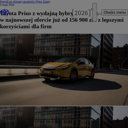
Przejdź do głównej zawartości
(Press Enter)
6 maja 2026
Toyota Prius z wydajną hybrydą plug-in
Otwórz menu
w najnowszej ofercie już od 156 900 zł i z lepszymi
korzyściami dla firm