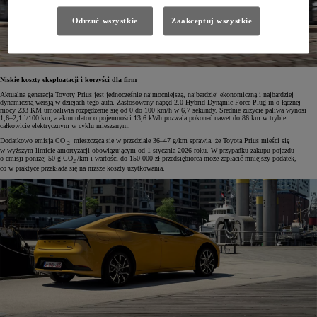
Odrzuć wszystkie
Zaakceptuj wszystkie
Niskie koszty eksploatacji i korzyści dla firm
Aktualna generacja Toyoty Prius jest jednocześnie najmocniejszą, najbardziej ekonomiczną i najbardziej
dynamiczną wersją w dziejach tego auta. Zastosowany napęd 2.0 Hybrid Dynamic Force Plug-in o łącznej
mocy 233 KM umożliwia rozpędzenie się od 0 do 100 km/h w 6,7 sekundy. Średnie zużycie paliwa wynosi
1,6–2,1 l/100 km, a akumulator o pojemności 13,6 kWh pozwala pokonać nawet do 86 km w trybie
całkowicie elektrycznym w cyklu mieszanym.
Dodatkowo emisja CO
mieszcząca się w przedziale 36–47 g/km sprawia, że Toyota Prius mieści się
2
w wyższym limicie amortyzacji obowiązującym od 1 stycznia 2026 roku. W przypadku zakupu pojazdu
o emisji poniżej 50 g CO
/km i wartości do 150 000 zł przedsiębiorca może zapłacić mniejszy podatek,
2
co w praktyce przekłada się na niższe koszty użytkowania.