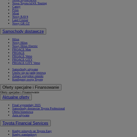
Nowa Toyota bZ4X Touring
Camry
Prius
Mirai
Nowy RAV4
Land Cruiser
Nowy GR GT
Samochody dostawcze
Hilux
Nowy Hilux
Nowy Hilux Electric
PROACE Max
PROACE
PROACE Verso
PROACE CITY
PROACE CITY Verso
Samochody używane
Umów się na jazdę testową
Zobacz wszystkie cenniki
Konfiguruj swoją Toyotę
Oferty specjalne i Finansowanie
Oferty specjalne i Finansowanie
Aktualne oferty
Finał wyprzedaży 2025
Samochody dostawcze Toyota Professional
Oferta biznesowa
Auta używane
Toyota Financial Services
Kredyt niższych rat Toyota Easy
Kredyt standardowy