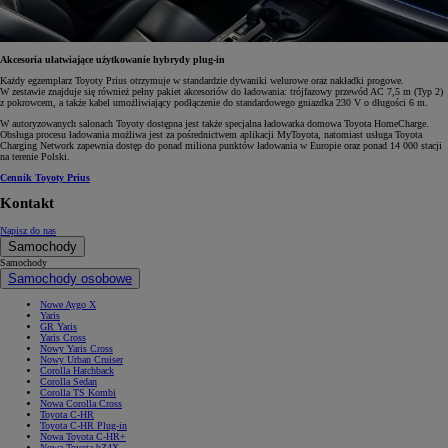
Akcesoria ułatwiające użytkowanie hybrydy plug-in
Każdy egzemplarz Toyoty Prius otrzymuje w standardzie dywaniki welurowe oraz nakładki progowe.
W zestawie znajduje się również pełny pakiet akcesoriów do ładowania: trójfazowy przewód AC 7,5 m (Typ 2)
z pokrowcem, a także kabel umożliwiający podłączenie do standardowego gniazdka 230 V o długości 6 m.
W autoryzowanych salonach Toyoty dostępna jest także specjalna ładowarka domowa Toyota HomeCharge.
Obsługa procesu ładowania możliwa jest za pośrednictwem aplikacji MyToyota, natomiast usługa Toyota
Charging Network zapewnia dostęp do ponad miliona punktów ładowania w Europie oraz ponad 14 000 stacji
na terenie Polski.
Cennik Toyoty Prius
Kontakt
Napisz do nas
Samochody
Samochody
Samochody osobowe
Nowe Aygo X
Yaris
GR Yaris
Yaris Cross
Nowy Yaris Cross
Nowy Urban Cruiser
Corolla Hatchback
Corolla Sedan
Corolla TS Kombi
Nowa Corolla Cross
Toyota C-HR
Toyota C-HR Plug-in
Nowa Toyota C-HR+
Nowa Toyota bZ4X