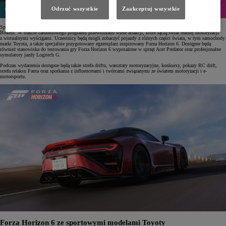
Odrzuć wszystkie
Zaakceptuj wszystkie
Spotkanie zaplanowano na 23 maja 2026 roku w czeskim Frenštát pod Radhoštěm na terenie garaży Furt
Bokem. W trakcie całodniowego programu przewidziano wiele atrakcji, które łączą świat realnej motoryzacji
z wirtualnymi wyścigami. Uczestnicy będą mogli zobaczyć pojazdy z różnych części świata, w tym samochody
marki Toyota, a także specjalnie przygotowany egzemplarz inspirowany Forza Horizon 6. Dostępne będą
również stanowiska do testowania gry Forza Horizon 6 wyposażone w sprzęt Acer Predator oraz profesjonalne
symulatory jazdy Logitech G.
Podczas wydarzenia dostępne będą także strefa driftu, warsztaty motoryzacyjne, konkursy, pokazy RC drift,
strefa relaksu Fanta oraz spotkania z influencerami i twórcami związanymi ze światem motoryzacji i e-
motorsportu.
Forza Horizon 6 ze sportowymi modelami Toyoty