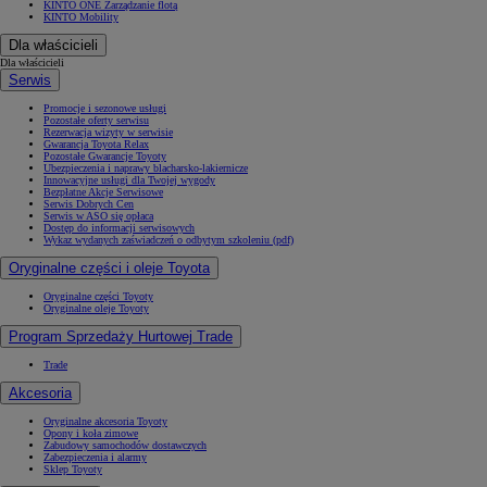
KINTO ONE Zarządzanie flotą
KINTO Mobility
Dla właścicieli
Dla właścicieli
Serwis
Promocje i sezonowe usługi
Pozostałe oferty serwisu
Rezerwacja wizyty w serwisie
Gwarancja Toyota Relax
Pozostałe Gwarancje Toyoty
Ubezpieczenia i naprawy blacharsko-lakiernicze
Innowacyjne usługi dla Twojej wygody
Bezpłatne Akcje Serwisowe
Serwis Dobrych Cen
Serwis w ASO się opłaca
Dostęp do informacji serwisowych
Wykaz wydanych zaświadczeń o odbytym szkoleniu (pdf)
Oryginalne części i oleje Toyota
Oryginalne części Toyoty
Oryginalne oleje Toyoty
Program Sprzedaży Hurtowej Trade
Trade
Akcesoria
Oryginalne akcesoria Toyoty
Opony i koła zimowe
Zabudowy samochodów dostawczych
Zabezpieczenia i alarmy
Sklep Toyoty