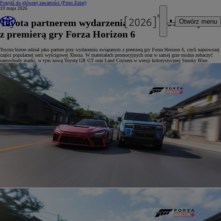
Przejdź do głównej zawartości
(Press Enter)
19 maja 2026
Toyota partnerem wydarzenia Horizon Journey
Otwórz menu
z premierą gry Forza Horizon 6
Toyota bierze udział jako partner przy wydarzeniu związanym z premierą gry Forza Horizon 6, czyli najnowszej
części popularnej serii wyścigowej Xboxa. W materiałach promocyjnych oraz w samej grze można zobaczyć
samochody marki, w tym nową Toyotę GR GT oraz Land Cruisera w wersji kolorystycznej Smoky Blue.