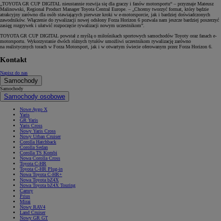
„TOYOTA GR CUP DIGITAL nieustannie rozwija się dla graczy i fanów motorsportu“ – przyznaje Mateusz
Malinowski, Regional Product Manager Toyota Central Europe. – „Chcemy tworzyć format, który będzie
atrakcyjny zarówno dla osób stawiających pierwsze kroki w e-motorsporcie, jak i bardziej doświadczonych
zawodników. Włączenie do rywalizacji nowej odsłony Forza Horizon 6 pozwala nam jeszcze bardziej poszerzyć
zasięg rozgrywek i ułatwić rozpoczęcie rywalizacji nowym uczestnikom”.
TOYOTA GR CUP DIGITAL powstał z myślą o miłośnikach sportowych samochodów Toyoty oraz fanach e-
motorsportu. Wykorzystanie dwóch różnych tytułów umożliwi uczestnikom rywalizację zarówno
na realistycznych torach w Forza Motorsport, jak i w otwartym świecie oferowanym przez Forza Horizon 6.
Kontakt
Napisz do nas
Samochody
Samochody
Samochody osobowe
Nowe Aygo X
Yaris
GR Yaris
Yaris Cross
Nowy Yaris Cross
Nowy Urban Cruiser
Corolla Hatchback
Corolla Sedan
Corolla TS Kombi
Nowa Corolla Cross
Toyota C-HR
Toyota C-HR Plug-in
Nowa Toyota C-HR+
Nowa Toyota bZ4X
Nowa Toyota bZ4X Touring
Camry
Prius
Mirai
Nowy RAV4
Land Cruiser
Nowy GR GT