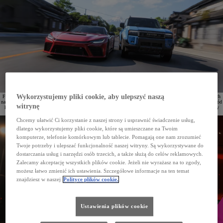
Wykorzystujemy pliki cookie, aby ulepszyć naszą
Forza Horizon 6 debiutuje jako najnowsza część jednej z najbardziej rozpoznawalnych serii gier wyścigowych
na świecie. Po raz pierwszy akcja została przeniesiona do Japonii. Z okazji premiery Xbox z partnerami, wśród
witrynę
których znajduje się Toyota, organizuje wydarzenie Horizon Journey łączące motoryzację, gry oraz elementy
japońskiej kultury.
Chcemy ułatwić Ci korzystanie z naszej strony i usprawnić świadczenie usług,
dlatego wykorzystujemy pliki cookie, które są umieszczane na Twoim
komputerze, telefonie komórkowym lub tablecie. Pomagają one nam zrozumieć
Twoje potrzeby i ulepszać funkcjonalność naszej witryny. Są wykorzystywane do
dostarczania usług i narzędzi osób trzecich, a także służą do celów reklamowych.
Zalecamy akceptację wszystkich plików cookie. Jeżeli nie wyrażasz na to zgody,
możesz łatwo zmienić ich ustawienia. Szczegółowe informacje na ten temat
znajdziesz w naszej
Polityce plików cookie.
Ustawienia plików cookie