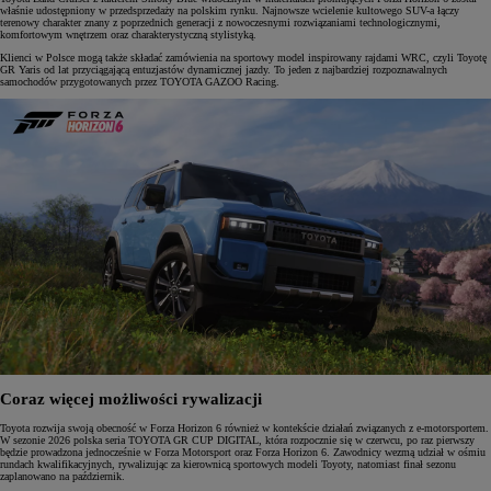
właśnie udostępniony w przedsprzedaży na polskim rynku. Najnowsze wcielenie kultowego SUV-a łączy
terenowy charakter znany z poprzednich generacji z nowoczesnymi rozwiązaniami technologicznymi,
komfortowym wnętrzem oraz charakterystyczną stylistyką.
Klienci w Polsce mogą także składać zamówienia na sportowy model inspirowany rajdami WRC, czyli Toyotę
GR Yaris od lat przyciągającą entuzjastów dynamicznej jazdy. To jeden z najbardziej rozpoznawalnych
samochodów przygotowanych przez TOYOTA GAZOO Racing.
Coraz więcej możliwości rywalizacji
Toyota rozwija swoją obecność w Forza Horizon 6 również w kontekście działań związanych z e-motorsportem.
W sezonie 2026 polska seria TOYOTA GR CUP DIGITAL, która rozpocznie się w czerwcu, po raz pierwszy
będzie prowadzona jednocześnie w Forza Motorsport oraz Forza Horizon 6. Zawodnicy wezmą udział w ośmiu
rundach kwalifikacyjnych, rywalizując za kierownicą sportowych modeli Toyoty, natomiast finał sezonu
zaplanowano na październik.