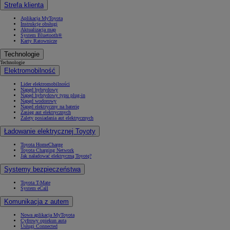
Strefa klienta
Aplikacja MyToyota
Instrukcje obsługi
Aktualizacja map
System Bluetooth®
Karty Ratownicze
Technologie
Technologie
Elektromobilność
Lider elektromobilności
Napęd hybrydowy
Napęd hybrydowy typu plug-in
Napęd wodorowy
Napęd elektryczny na baterię
Zasięg aut elektrycznych
Zalety posiadania aut elektrycznych
Ładowanie elektrycznej Toyoty
Toyota HomeCharge
Toyota Charging Network
Jak naładować elektryczną Toyotę?
Systemy bezpieczeństwa
Toyota T-Mate
System eCall
Komunikacja z autem
Nowa aplikacja MyToyota
Cyfrowy opiekun auta
Usługi Connected