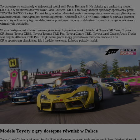
Toyota odgrywa ważną rolę w najnowszej części serii Forza Horizon 6. Na okładce gry znalazł się model
GR GT, a w tle można dostrzec także Land Cruisera. GR GT to nowy koncept sportowy opracowany przez
TOYOTA GAZOO Racing. Projekt łączy wiedzę i doświadczenia z motorsportu z nowoczesną stylistyką oraz
zaawansowanymi rozwiązaniami technologicznymi. Obecność GR GT w Forza Horizon 6 pozwala graczom
wcielić się w kierowcę tego modelu jeszcze przed jego oficjalnym debiutem i sprawdzić osiągi w warunkach
wirtualnych wyścigów.
W grze dostępna jest również szeroka gama innych pojazdów marki, takich jak Toyota GR Yaris, Toyota
GR Supra, Toyota GR86, Toyota Tacoma TRD Pro, Toyota Camry TRD, Toyota Land Cruiser Arctic Trucks
oraz Toyota 4Runner TRD Pro. Dzięki temu gracze mogą przetestować zarówno modele z linii
GR o sportowym charakterze, jak i bardziej terenowe, kultowe pojazdy marki.
Modele Toyoty z gry dostępne również w Polsce
Toyota Land Cruiser z lakierem Smoky Blue widocznym w materiałach promujących Forza Horizon 6 został