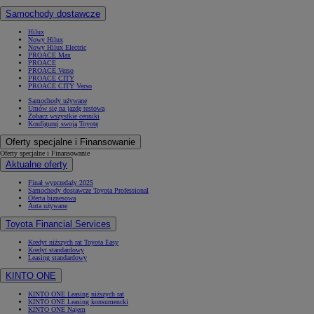
Samochody dostawcze
Hilux
Nowy Hilux
Nowy Hilux Electric
PROACE Max
PROACE
PROACE Verso
PROACE CITY
PROACE CITY Verso
Samochody używane
Umów się na jazdę testową
Zobacz wszystkie cenniki
Konfiguruj swoją Toyotę
Oferty specjalne i Finansowanie
Oferty specjalne i Finansowanie
Aktualne oferty
Finał wyprzedaży 2025
Samochody dostawcze Toyota Professional
Oferta biznesowa
Auta używane
Toyota Financial Services
Kredyt niższych rat Toyota Easy
Kredyt standardowy
Leasing standardowy
KINTO ONE
KINTO ONE Leasing niższych rat
KINTO ONE Leasing konsumencki
KINTO ONE Najem