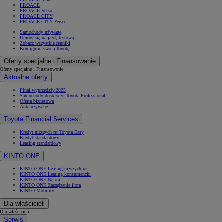
PROACE
PROACE Verso
PROACE CITY
PROACE CITY Verso
Samochody używane
Umów się na jazdę testową
Zobacz wszystkie cenniki
Konfiguruj swoją Toyotę
Oferty specjalne i Finansowanie
Oferty specjalne i Finansowanie
Aktualne oferty
Finał wyprzedaży 2025
Samochody dostawcze Toyota Professional
Oferta biznesowa
Auta używane
Toyota Financial Services
Kredyt niższych rat Toyota Easy
Kredyt standardowy
Leasing standardowy
KINTO ONE
KINTO ONE Leasing niższych rat
KINTO ONE Leasing konsumencki
KINTO ONE Najem
KINTO ONE Zarządzanie flotą
KINTO Mobility
Dla właścicieli
Dla właścicieli
Serwis