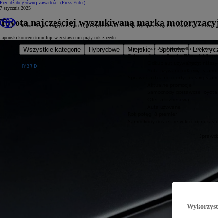
Przejdź do głównej zawartości
(Press Enter)
7 stycznia 2025
Toyota najczęściej wyszukiwaną marką motoryzacy
Nowe samochody
Auta od ręki
Używane od ręki
Oferty specjalne
Finansowanie
Serwis i
Japoński koncern triumfuje w zestawieniu piąty rok z rzędu
Sprawdź nasze promocje
Oferta dla firm
Serwis
Wszystkie kategorie
Hybrydowe
Miejskie
Sportowe
Elektryc
Zobacz ofertę samochodów używanyc
Toyota Financial Serv
Nowe Aygo X
Odkup aut używanych
Kredyt niższy
HYBRID
Auta używane od ręki
Kredyt stand
Sprawdź aktualne oferty
Leasing stan
Aktualne promocje
Samochody dostawcze Toyota 
Oferta biznesowa
Auta używane
Rok potęgi 8 premier
Samochody dostępne w krótkim czasi
Sprawdź
Wykorzystu