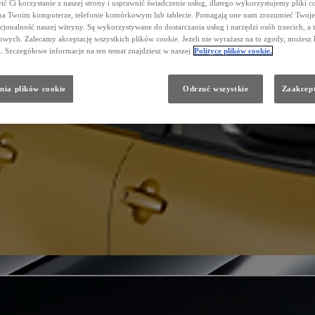
ć Ci korzystanie z naszej strony i usprawnić świadczenie usług, dlatego wykorzystujemy pliki co
na Twoim komputerze, telefonie komórkowym lub tablecie. Pomagają one nam zrozumieć Twoje 
cjonalność naszej witryny. Są wykorzystywane do dostarczania usług i narzędzi osób trzecich, a 
wych. Zalecamy akceptację wszystkich plików cookie. Jeżeli nie wyrażasz na to zgody, możesz 
a. Szczegółowe informacje na ten temat znajdziesz w naszej
Polityce plików cookie.
nia plików cookie
Odrzuć wszystkie
Zaakcept