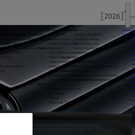
oty
yoty
 ONE
Kluby dla dzieci i młodzieży
Strefa klienta
Świętuje
ełnosprawnościami
KINTO ONE Leasing niższych rat
Toyota Kids
Aplikacja MyToyota
Odkryj 3
Ak
KINTO ONE Leasing konsumencki
Toyota Juniors
Instrukcje obsługi
pr
Umów się
 Trade
KINTO ONE Najem
Konkurs Dream Car
Aktualizacja map
Ce
KINTO ONE Zarządzanie flotą
Elektromobilność
System Bluetooth®
ws
KINTO Mobility
Lider elektromobilności
Karty Ratownicze
mo
 Toyoty
Napęd hybrydowy
Toyota Collection
S
Napęd hybrydowy typu plug-in
Kolekcje Toyoty
do
ów dostawczych
Napęd wodorowy
Kolekcje Toyoty Gazoo Racing
To
army
Napęd elektryczny na baterię
FAQ
Pr
Zasięg aut elektrycznych
Najczęściej zadawane pytania
Of
Zalety posiadania aut elektrycznych
Wykaz wydanych zaświadczeń o odbytym s
KI
Aktualności
fi
Nowości i wydarzenia
S
Newsletter
u
Porady
in
Regulacje CAFE
w
U
si
ja
te