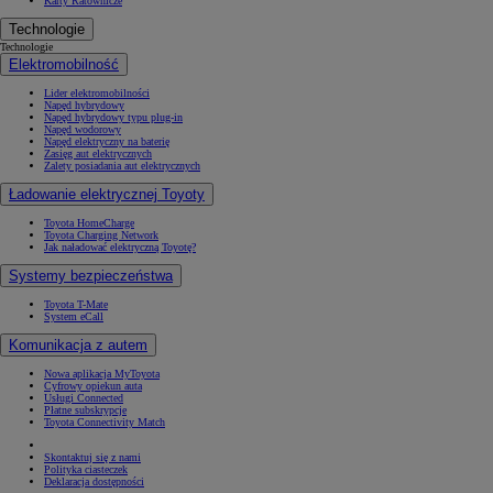
Karty Ratownicze
Technologie
Technologie
Elektromobilność
Od
105 300 zł
Lider elektromobilności
Napęd hybrydowy
Napęd hybrydowy typu plug-in
Corolla Hatchback
Napęd wodorowy
HYBRID
Napęd elektryczny na baterię
Zasięg aut elektrycznych
Zalety posiadania aut elektrycznych
Ładowanie elektrycznej Toyoty
Toyota HomeCharge
Toyota Charging Network
Jak naładować elektryczną Toyotę?
Systemy bezpieczeństwa
Toyota T-Mate
System eCall
Komunikacja z autem
Nowa aplikacja MyToyota
Cyfrowy opiekun auta
Usługi Connected
Płatne subskrypcje
Toyota Connectivity Match
Skontaktuj się z nami
Polityka ciasteczek
Deklaracja dostępności