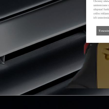
Chcemy ułatwi
umieszczane 
ulepszać funk
celów reklamo
ich ustawieni
Ustawie