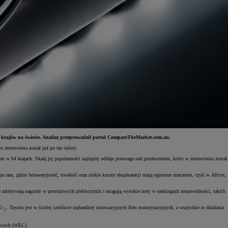
5 krajów na świecie. Analizę przeprowadził portal CompareTheMarket.com.au.
estawienia został już po raz szósty.
w 64 krajach. Skalę jej popularności najlepiej oddaje przewaga nad producentem, który w zestawieniu został
a tam, gdzie bezawaryjność, trwałość oraz niskie koszty eksploatacji mają ogromne znaczenie, czyli w Afryce,
 zdobywają nagrody w prestiżowych plebiscytach i osiągają wysokie noty w rankingach niezawodności, takich
CO
. Toyota jest w ścisłej czołówce najbardziej innowacyjnych firm motoryzacyjnych, a wszystkie te działania
2
sowych (WEC).