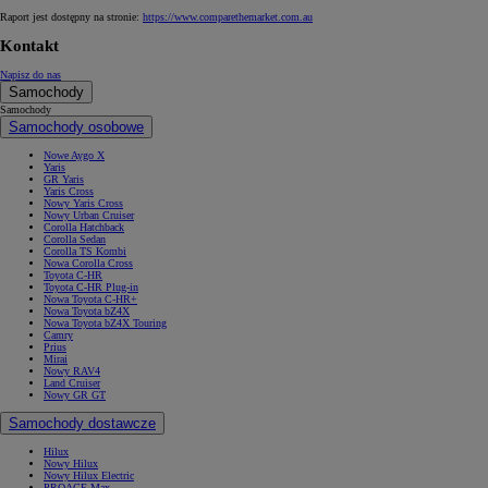
Raport jest dostępny na stronie:
https://www.comparethemarket.com.au
Kontakt
Napisz do nas
Samochody
Samochody
Samochody osobowe
Nowe Aygo X
Yaris
GR Yaris
Yaris Cross
Nowy Yaris Cross
Nowy Urban Cruiser
Corolla Hatchback
Corolla Sedan
Corolla TS Kombi
Nowa Corolla Cross
Toyota C-HR
Toyota C-HR Plug-in
Nowa Toyota C-HR+
Nowa Toyota bZ4X
Nowa Toyota bZ4X Touring
Camry
Prius
Mirai
Nowy RAV4
Land Cruiser
Nowy GR GT
Samochody dostawcze
Hilux
Nowy Hilux
Nowy Hilux Electric
PROACE Max