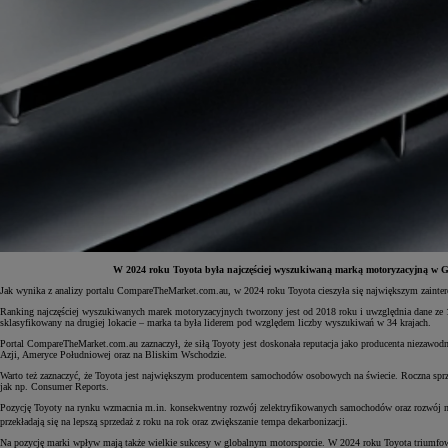
W 2024 roku Toyota była najczęściej wyszukiwaną marką motoryzacyjną w Goo
Jak wynika z analizy portalu CompareTheMarket.com.au, w 2024 roku Toyota cieszyła się największym zainter
Od
81 900 zł
Ranking najczęściej wyszukiwanych marek motoryzacyjnych tworzony jest od 2018 roku i uwzględnia dane ze 15
sklasyfikowany na drugiej lokacie – marka ta była liderem pod względem liczby wyszukiwań w 34 krajach.
Yaris Cross
Portal CompareTheMarket.com.au zaznaczył, że siłą Toyoty jest doskonała reputacja jako producenta niezawodny
HYBRID
Azji, Ameryce Południowej oraz na Bliskim Wschodzie.
Warto też zaznaczyć, że Toyota jest największym producentem samochodów osobowych na świecie. Roczna sprzed
jak np. Consumer Reports.
Pozycję Toyoty na rynku wzmacnia m.in. konsekwentny rozwój zelektryfikowanych samochodów oraz rozwój nis
przekładają się na lepszą sprzedaż z roku na rok oraz zwiększanie tempa dekarbonizacji.
Na pozycję marki wpływ mają także wielkie sukcesy w globalnym motorsporcie. W 2024 roku Toyota triumfo