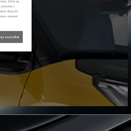
okie, które są
potrzeby i
także służą do
łatwo zmienić
uj wszystkie