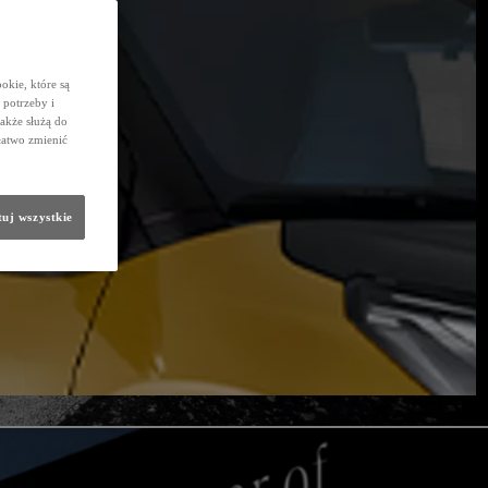
okie, które są
potrzeby i
także służą do
łatwo zmienić
uj wszystkie