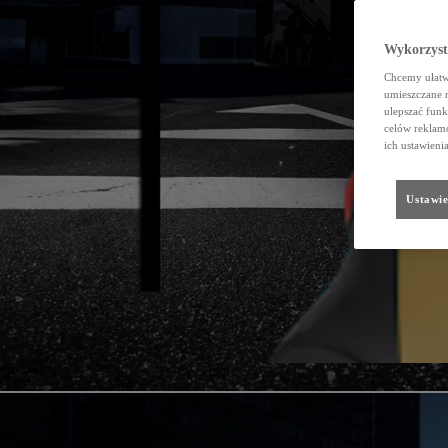
Wykorzystu
Chcemy ułatwi
umieszczane 
ulepszać funk
celów reklamo
ich ustawieni
Ustawie