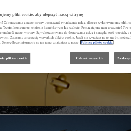
jemy pliki cookie, aby ulepszyć naszą witrynę
ć Ci korzystanie z naszej strony i usprawnić świadczenie usług, dlatego wykorzystujemy pliki co
na Twoim komputerze, telefonie komórkowym lub tablecie. Pomagają one nam zrozumieć Twoje 
cjonalność naszej witryny. Są wykorzystywane do dostarczania usług i narzędzi osób trzecich, a 
wych. Zalecamy akceptację wszystkich plików cookie. Jeżeli nie wyrażasz na to zgody, możesz 
a. Szczegółowe informacje na ten temat znajdziesz w naszej
Polityce plików cookie.
nia plików cookie
Odrzuć wszystkie
Zaakcept