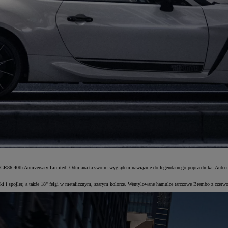
ty GR86 40th Anniversary Limited. Odmiana ta swoim wyglądem nawiązuje do legendarnego poprzednika. Auto 
lamki i spojler, a także 18" felgi w metalicznym, szarym kolorze. Wentylowane hamulce tarczowe Brembo z cz