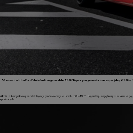
W ramach obchodów 40-lecie kultowego modelu AE86 Toyota przygotowała wersję specjalną GR86 – 40
Od
81 900 zł
AE86 to kompaktowy model Toyoty produkowany w latach 1983–1987. Pojazd był napędzany silnikiem o pojemn
sportowych.
Yaris Cross
HYBRID