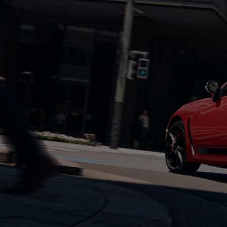
Od
105 300 zł
Corolla Hatchback
HYBRID