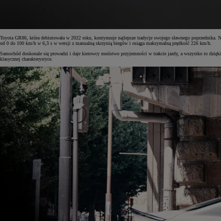
Toyota GR86, która debiutowała w 2022 roku, kontynuuje najlepsze tradycje swojego sławnego poprzednika. N
od 0 do 100 km/h w 6,3 s w wersji z manualną skrzynią biegów i osiąga maksymalną prędkość 226 km/h.
Samochód doskonale się prowadzi i daje kierowcy mnóstwo przyjemności w trakcie jazdy, a wszystko to dzięki
klasycznej charakterystyce.