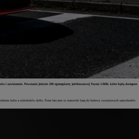
 i zawieszenie. Powstanie jedynie 200 egzemplarzy jubileuszowej Toyoty GR86, które będą dostępne
biektem kultu u miłośników driftu. Przez lata auto to stanowiło bazę do budowy wyczynowych samochodów