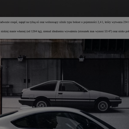
adwozie coupé, napęd na tylną oś oraz wolnossący silnik typu bokser o pojemności 2,4 l, który wytwarza 23
 niskiej masie własnej (od 1264 kg), niemal idealnemu wyważeniu (stosunek mas wynosi 53:47) oraz nisko poł