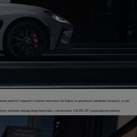
można zamówić wyłącznie w kolorze czerwonym lub białym ze specjalnymi naklejkami bocznymi, co jest
erwonymi zaciskami skracają drogę hamowania, a amortyzatory SACHS (ZF) poprawiają prowadzenie.