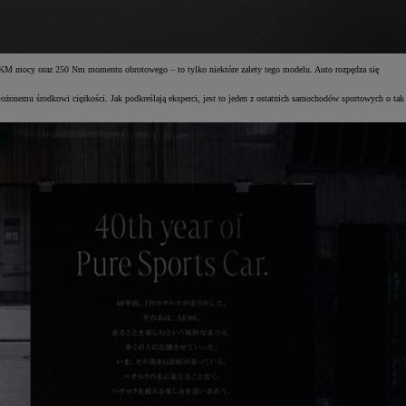
4 KM mocy oraz 250 Nm momentu obrotowego – to tylko niektóre zalety tego modelu. Auto rozpędza się
ożonemu środkowi ciężkości. Jak podkreślają eksperci, jest to jeden z ostatnich samochodów sportowych o tak