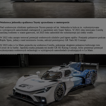
Wodorowa jednostka spalinowa Toyoty sprawdzona w motorsporcie
Nad wodorowym silnikiem spalinowym Toyota pracuje od lat. Jednostka ta była m.in. wykorzystywana
w wyścigowych samochodach startujących w japońskiej serii Super Taikyu. W 2021 roku testowano Corollę
zasilaną wodorem w stanie gazowym, od 2023 roku samochód ten wykorzystuje już ciekły wodór.
W 2022 roku zaczęto testować potencjał wodorowych silników pod kątem rajdów. Przejazdy pokazowe podczas
Rajdu Ypres, jednej z rund mistrzostw świata, zaliczył prototypowy GR Yaris H2 Concept.
W 2023 roku w Le Mans pojawiła się wodorowa Corolla, pokonując okrążenie pokazowe kultowego toru
Circuit de la Sarthe. Japońska marka pokazała też model GR H2 Racing Concept, który prezentuje potencjał
wykorzystania wodorowych technologii w wyścigowych samochodach rywalizujących w Le Mans.