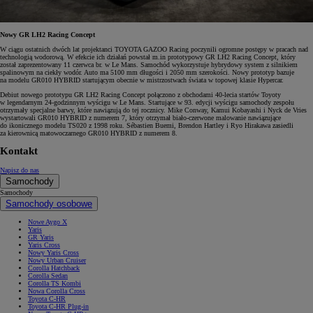
Nowy GR LH2 Racing Concept
W ciągu ostatnich dwóch lat projektanci TOYOTA GAZOO Racing poczynili ogromne postępy w pracach nad
technologią wodorową. W efekcie ich działań powstał m.in prototypowy GR LH2 Racing Concept, który
został zaprezentowany 11 czerwca br. w Le Mans. Samochód wykorzystuje hybrydowy system z silnikiem
spalinowym na ciekły wodór. Auto ma 5100 mm długości i 2050 mm szerokości. Nowy prototyp bazuje
na modelu GR010 HYBRID startującym obecnie w mistrzostwach świata w topowej klasie Hypercar.
Debiut nowego prototypu GR LH2 Racing Concept połączono z obchodami 40-lecia startów Toyoty
w legendarnym 24-godzinnym wyścigu w Le Mans. Startujące w 93. edycji wyścigu samochody zespołu
otrzymały specjalne barwy, które nawiązują do tej rocznicy. Mike Conway, Kamui Kobayashi i Nyck de Vries
wystartowali GR010 HYBRID z numerem 7, który otrzymał biało-czerwone malowanie nawiązujące
do ikonicznego modelu TS020 z 1998 roku. Sébastien Buemi, Brendon Hartley i Ryo Hirakawa zasiedli
za kierownicą matowoczarnego GR010 HYBRID z numerem 8.
Kontakt
Napisz do nas
Samochody
Samochody
Samochody osobowe
Nowe Aygo X
Yaris
GR Yaris
Yaris Cross
Nowy Yaris Cross
Nowy Urban Cruiser
Corolla Hatchback
Corolla Sedan
Corolla TS Kombi
Nowa Corolla Cross
Toyota C-HR
Toyota C-HR Plug-in