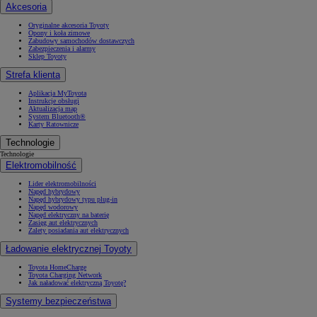
Akcesoria
Oryginalne akcesoria Toyoty
Opony i koła zimowe
Zabudowy samochodów dostawczych
Zabezpieczenia i alarmy
Sklep Toyoty
Strefa klienta
Aplikacja MyToyota
Instrukcje obsługi
Aktualizacja map
System Bluetooth®
Karty Ratownicze
Technologie
Technologie
Elektromobilność
Lider elektromobilności
Napęd hybrydowy
Napęd hybrydowy typu plug-in
Napęd wodorowy
Napęd elektryczny na baterię
Zasięg aut elektrycznych
Zalety posiadania aut elektrycznych
Ładowanie elektrycznej Toyoty
Toyota HomeCharge
Toyota Charging Network
Jak naładować elektryczną Toyotę?
Systemy bezpieczeństwa