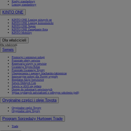
Kredyt standardowy
Leasing standardowy
KINTO ONE
KINTO ONE Leasing niższych rat
KINTO ONE Leasing konsumencki
KINTO ONE Najem
KINTO ONE Zarządzanie flotą
KINTO Mobility
Dla właścicieli
Dla właścicieli
Serwis
Promocje i sezonowe usługi
Pozostałe oferty serwisu
Rezerwacja wizyty w serwisie
Gwarancja Toyota Relax
Pozostałe Gwarancje Toyoty
Ubezpieczenia i naprawy blacharsko-lakiernicze
Innowacyjne usługi dla Twojej wygody
Bezpłatne Akcje Serwisowe
Serwis Dobrych Cen
Serwis w ASO się opłaca
Dostęp do informacji serwisowych
Wykaz wydanych zaświadczeń o odbytym szkoleniu (pdf)
Oryginalne części i oleje Toyota
Oryginalne części Toyoty
Oryginalne oleje Toyoty
Program Sprzedaży Hurtowej Trade
Trade