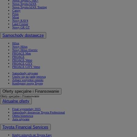
Nowa Toyota C-HR+
Nowa Toyota bZ4X
Nowa Toyota bZ4X Touring
Camry
Prius
Mirai
Nowy RAV4
Land Cruiser
Nowy GR GT
Samochody dostawcze
Hilux
Nowy Hilux
Nowy Hilux Electric
PROACE Max
PROACE
PROACE Verso
PROACE CITY
PROACE CITY Verso
Samochody używane
Umów się na jazdę testową
Zobacz wszystkie cenniki
Konfiguruj swoją Toyotę
Oferty specjalne i Finansowanie
Oferty specjalne i Finansowanie
Aktualne oferty
Finał wyprzedaży 2025
Samochody dostawcze Toyota Professional
Oferta biznesowa
Auta używane
Toyota Financial Services
Kredyt niższych rat Toyota Easy