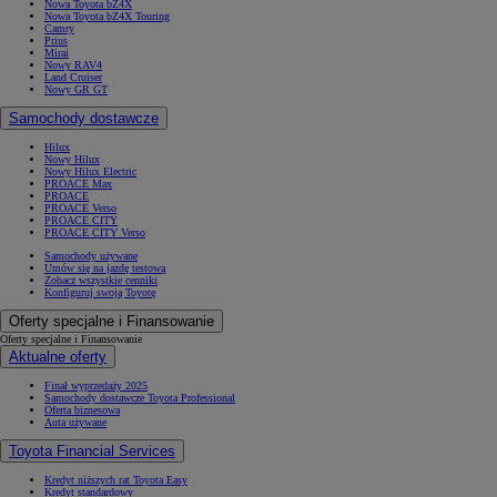
Nowa Toyota bZ4X
Nowa Toyota bZ4X Touring
Camry
Prius
Mirai
Nowy RAV4
Land Cruiser
Nowy GR GT
Samochody dostawcze
Hilux
Nowy Hilux
Nowy Hilux Electric
PROACE Max
PROACE
PROACE Verso
PROACE CITY
PROACE CITY Verso
Samochody używane
Umów się na jazdę testową
Zobacz wszystkie cenniki
Konfiguruj swoją Toyotę
Oferty specjalne i Finansowanie
Oferty specjalne i Finansowanie
Aktualne oferty
Finał wyprzedaży 2025
Samochody dostawcze Toyota Professional
Oferta biznesowa
Auta używane
Toyota Financial Services
Kredyt niższych rat Toyota Easy
Kredyt standardowy