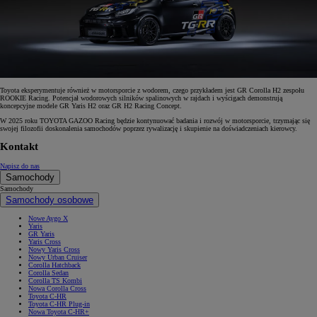
Toyota eksperymentuje również w motorsporcie z wodorem, czego przykładem jest GR Corolla H2 zespołu
ROOKIE Racing. Potencjał wodorowych silników spalinowych w rajdach i wyścigach demonstrują
koncepcyjne modele GR Yaris H2 oraz GR H2 Racing Concept.
W 2025 roku TOYOTA GAZOO Racing będzie kontynuować badania i rozwój w motorsporcie, trzymając się
swojej filozofii doskonalenia samochodów poprzez rywalizację i skupienie na doświadczeniach kierowcy.
Kontakt
Napisz do nas
Samochody
Samochody
Samochody osobowe
Nowe Aygo X
Yaris
GR Yaris
Yaris Cross
Nowy Yaris Cross
Nowy Urban Cruiser
Corolla Hatchback
Corolla Sedan
Corolla TS Kombi
Nowa Corolla Cross
Toyota C-HR
Toyota C-HR Plug-in
Nowa Toyota C-HR+