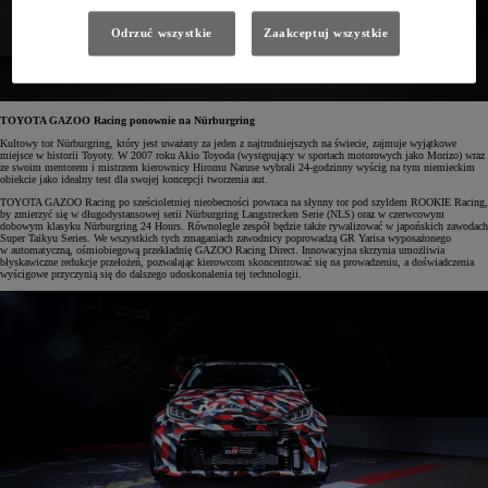
Odrzuć wszystkie
Zaakceptuj wszystkie
TOYOTA GAZOO Racing ponownie na Nürburgring
Kultowy tor Nürburgring, który jest uważany za jeden z najtrudniejszych na świecie, zajmuje wyjątkowe
miejsce w historii Toyoty. W 2007 roku Akio Toyoda (występujący w sportach motorowych jako Morizo) wraz
ze swoim mentorem i mistrzem kierownicy Hiromu Naruse wybrali 24-godzinny wyścig na tym niemieckim
obiekcie jako idealny test dla swojej koncepcji tworzenia aut.
TOYOTA GAZOO Racing po sześcioletniej nieobecności powraca na słynny tor pod szyldem ROOKIE Racing,
by zmierzyć się w długodystansowej serii Nürburgring Langstrecken Serie (NLS) oraz w czerwcowym
dobowym klasyku Nürburgring 24 Hours. Równolegle zespół będzie także rywalizować w japońskich zawodach
Super Taikyu Series. We wszystkich tych zmaganiach zawodnicy poprowadzą GR Yarisa wyposażonego
w automatyczną, ośmiobiegową przekładnię GAZOO Racing Direct. Innowacyjna skrzynia umożliwia
błyskawiczne redukcje przełożeń, pozwalając kierowcom skoncentrować się na prowadzeniu, a doświadczenia
wyścigowe przyczynią się do dalszego udoskonalenia tej technologii.