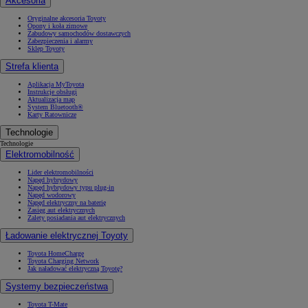
Akcesoria
Oryginalne akcesoria Toyoty
Opony i koła zimowe
Zabudowy samochodów dostawczych
Zabezpieczenia i alarmy
Sklep Toyoty
Strefa klienta
Aplikacja MyToyota
Instrukcje obsługi
Aktualizacja map
System Bluetooth®
Karty Ratownicze
Technologie
Technologie
Elektromobilność
Lider elektromobilności
Napęd hybrydowy
Napęd hybrydowy typu plug-in
Napęd wodorowy
Napęd elektryczny na baterię
Zasięg aut elektrycznych
Zalety posiadania aut elektrycznych
Ładowanie elektrycznej Toyoty
Toyota HomeCharge
Toyota Charging Network
Jak naładować elektryczną Toyotę?
Systemy bezpieczeństwa
Toyota T-Mate