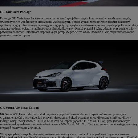
GR Yaris Aero Package
Prototyp GR Yaris Aero Package wzbogacono o sześć specjalistycznych komponentów aerodynamicznych,
stworzonych we współpracy z kierowcami wyścigowymi. Pojazd zyskał zdecydowanie bardziej drapieżny,
sportowy wygląd. Na szczególną uwagę zasługuje tylny spojler z możliwością ręcznej regulacji położenia, który
znacząco podnosi osiągi i stabilność auta. Zmodyfikowano również przedni i tylny zderzak oraz dodano wloty
powietrza na masce i błotnikach usprawniające przepływ powietrza wokół nadwozia. Wewnątrz zamontowano
pionowy hamulec ręczny.
GR Supra A90 Final Edition
GR Supra A90 Final Edition to ekskluzywna edycja limitowana demonstrująca maksimum potencjału
w zakresie radości z prowadzenia i precyzji kierowania. Pojazd otrzymał zmodyfikowany silnik trzylitowy,
którego osiągi zwiększono z 340 KM (250 kW) do imponujących 441 KM (324 kW), przy jednoczesnym
wzroście maksymalnego momentu obrotowego z 500 Nm do 571 Nm. Ten wyczynowy model osiąga zawrotną
prędkość maksymalną 270 km/h.
W tej specjalnej wersji limitowanej zastosowano znaczące ulepszenia układu jezdnego. Są to zawieszenie
KW oferujące duże możliwości dostosowania siły tłumienia, udoskonalony mechanizm kierowniczy, 19” układ