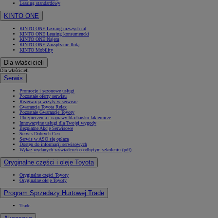
Leasing standardowy
KINTO ONE
KINTO ONE Leasing niższych rat
KINTO ONE Leasing konsumencki
KINTO ONE Najem
KINTO ONE Zarządzanie flotą
KINTO Mobility
Dla właścicieli
Dla właścicieli
Serwis
Promocje i sezonowe usługi
Pozostałe oferty serwisu
Rezerwacja wizyty w serwisie
Gwarancja Toyota Relax
Pozostałe Gwarancje Toyoty
Ubezpieczenia i naprawy blacharsko-lakiernicze
Innowacyjne usługi dla Twojej wygody
Bezpłatne Akcje Serwisowe
Serwis Dobrych Cen
Serwis w ASO się opłaca
Dostęp do informacji serwisowych
Wykaz wydanych zaświadczeń o odbytym szkoleniu (pdf)
Oryginalne części i oleje Toyota
Oryginalne części Toyoty
Oryginalne oleje Toyoty
Program Sprzedaży Hurtowej Trade
Trade