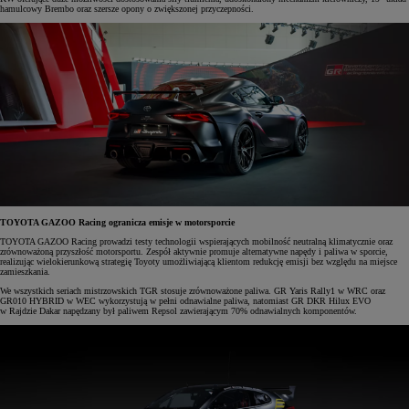
hamulcowy Brembo oraz szersze opony o zwiększonej przyczepności.
TOYOTA GAZOO Racing ogranicza emisje w motorsporcie
TOYOTA GAZOO Racing prowadzi testy technologii wspierających mobilność neutralną klimatycznie oraz
zrównoważoną przyszłość motorsportu. Zespół aktywnie promuje alternatywne napędy i paliwa w sporcie,
realizując wielokierunkową strategię Toyoty umożliwiającą klientom redukcję emisji bez względu na miejsce
zamieszkania.
We wszystkich seriach mistrzowskich TGR stosuje zrównoważone paliwa. GR Yaris Rally1 w WRC oraz
GR010 HYBRID w WEC wykorzystują w pełni odnawialne paliwa, natomiast GR DKR Hilux EVO
w Rajdzie Dakar napędzany był paliwem Repsol zawierającym 70% odnawialnych komponentów.