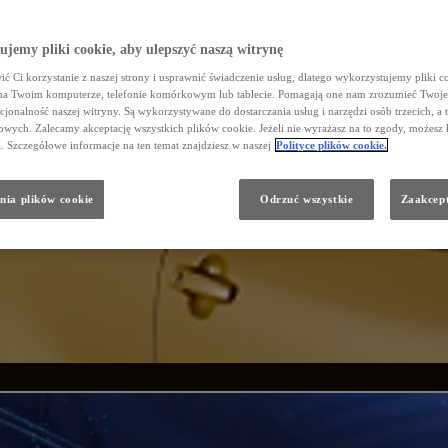
jemy pliki cookie, aby ulepszyć naszą witrynę
ć Ci korzystanie z naszej strony i usprawnić świadczenie usług, dlatego wykorzystujemy pliki co
na Twoim komputerze, telefonie komórkowym lub tablecie. Pomagają one nam zrozumieć Twoje 
cjonalność naszej witryny. Są wykorzystywane do dostarczania usług i narzędzi osób trzecich, a 
wych. Zalecamy akceptację wszystkich plików cookie. Jeżeli nie wyrażasz na to zgody, możesz 
a. Szczegółowe informacje na ten temat znajdziesz w naszej
Polityce plików cookie.
nia plików cookie
Odrzuć wszystkie
Zaakcept