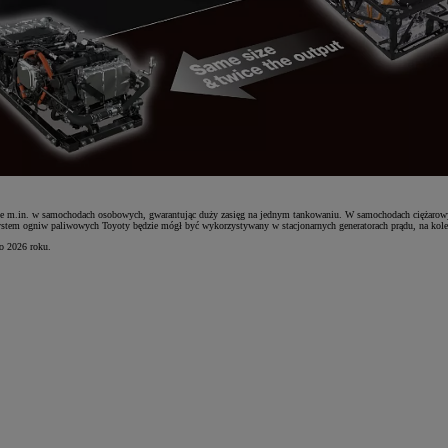
e m.in. w samochodach osobowych, gwarantując duży zasięg na jednym tankowaniu. W samochodach ciężarowyc
em ogniw paliwowych Toyoty będzie mógł być wykorzystywany w stacjonarnych generatorach prądu, na kolei
o 2026 roku.