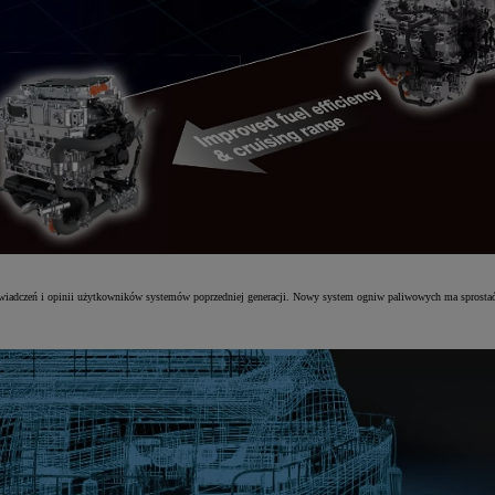
wiadczeń i opinii użytkowników systemów poprzedniej generacji. Nowy system ogniw paliwowych ma sprosta