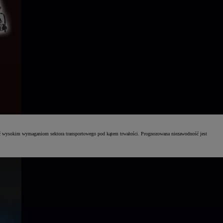
ć wysokim wymaganiom sektora transportowego pod kątem trwałości. Prognozowana niezawodność jest