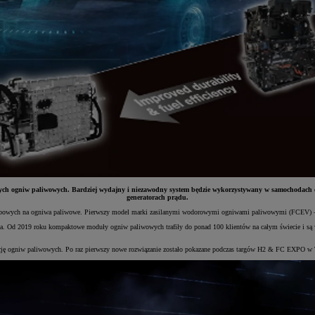
ch ogniw paliwowych. Bardziej wydajny i niezawodny system będzie wykorzystywany w samochodach oso
generatorach prądu.
obowych na ogniwa paliwowe. Pierwszy model marki zasilanymi wodorowymi ogniwami paliwowymi (FCEV) – Mi
. Od 2019 roku kompaktowe moduły ogniw paliwowych trafiły do ponad 100 klientów na całym świecie i są wy
cję ogniw paliwowych. Po raz pierwszy nowe rozwiązanie zostało pokazane podczas targów H2 & FC EXPO w Tok