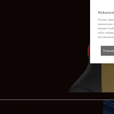
Wykorzystu
Chcemy ułatwi
umieszczane 
ulepszać funk
celów reklamo
ich ustawieni
Ustawie