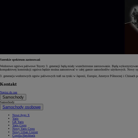
Od
105 300 zł
Corolla Hatchback
HYBRID
Szerokie spektrum zastosowań
Wodorowe ogniwa paliwowe Toyoty 3. generacji będą miały wszechstronne zastosowanie. Będą wykorzystywan
kompaktowej konstrukcji ogniwa będzie można zamontować w całej gamie samochodów użytkowych. Nowy syst
3. generacja wodorowych ogniw paliwowych trafi na rynki w Japonii, Europie, Ameryce Północnej i Chinach p
Kontakt
Napisz do nas
Samochody
Samochody
Samochody osobowe
Nowe Aygo X
Yaris
GR Yaris
Yaris Cross
Nowy Yaris Cross
Nowy Urban Cruiser
Corolla Hatchback