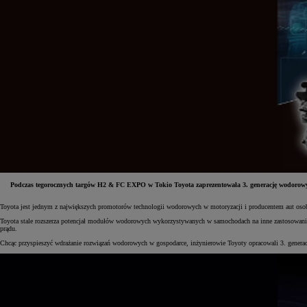
Podczas tegorocznych targów H2 & FC EXPO w Tokio Toyota zaprezentowała 3. generację wodorowy
Toyota jest jednym z największych promotorów technologii wodorowych w motoryzacji i producentem aut os
Od
81 900 zł
Toyota stale rozszerza potencjał modułów wodorowych wykorzystywanych w samochodach na inne zastosowania
prądu.
Yaris Cross
HYBRID
Chcąc przyspieszyć wdrażanie rozwiązań wodorowych w gospodarce, inżynierowie Toyoty opracowali 3. genera