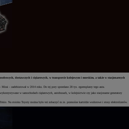
bowych, dostawczych i ciężarowych, w transporcie kolejowym i morskim, a także w stacjonarnych
rai – zadebiutował w 2014 roku. Do tej pory sprzedano 28 tys. egzemplarzy tego auta.
korzystywane w samochodach ciężarowych, autobusach, w kolejnictwie czy jako stacjonarne generatory
io. Na stoisku Toyoty można było też zobaczyć m.in. przenośne kartridże wodorowe i stosy elektrolizerów.