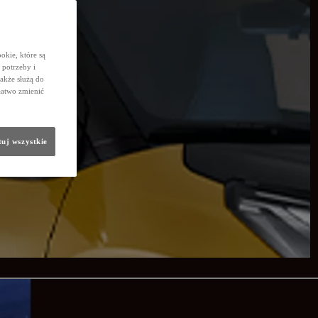
okie, które są
potrzeby i
także służą do
łatwo zmienić
uj wszystkie