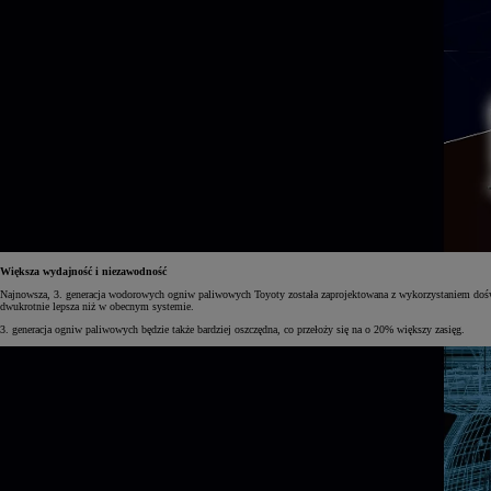
Większa wydajność i niezawodność
Najnowsza, 3. generacja wodorowych ogniw paliwowych Toyoty została zaprojektowana z wykorzystaniem doś
dwukrotnie lepsza niż w obecnym systemie.
3. generacja ogniw paliwowych będzie także bardziej oszczędna, co przełoży się na o 20% większy zasięg.