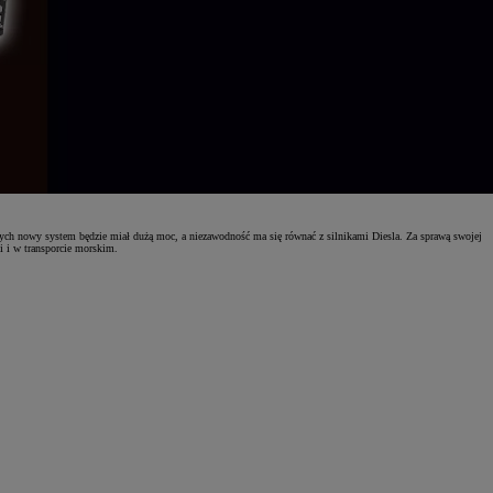
h nowy system będzie miał dużą moc, a niezawodność ma się równać z silnikami Diesla. Za sprawą swojej
 i w transporcie morskim.