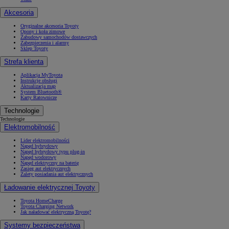
Akcesoria
Oryginalne akcesoria Toyoty
Opony i koła zimowe
Zabudowy samochodów dostawczych
Zabezpieczenia i alarmy
Sklep Toyoty
Strefa klienta
Aplikacja MyToyota
Instrukcje obsługi
Aktualizacja map
System Bluetooth®
Karty Ratownicze
Technologie
Technologie
Elektromobilność
Lider elektromobilności
Napęd hybrydowy
Napęd hybrydowy typu plug-in
Napęd wodorowy
Napęd elektryczny na baterię
Zasięg aut elektrycznych
Zalety posiadania aut elektrycznych
Ładowanie elektrycznej Toyoty
Toyota HomeCharge
Toyota Charging Network
Jak naładować elektryczną Toyotę?
Systemy bezpieczeństwa