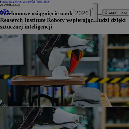
Przejdź do głównej zawartości
(Press Enter)
29 września 2023
Przełomowe osiągnięcie naukowców z Toyota
Otwórz menu
Reaserch Institute Roboty wspierające ludzi dzięki
sztucznej inteligencji