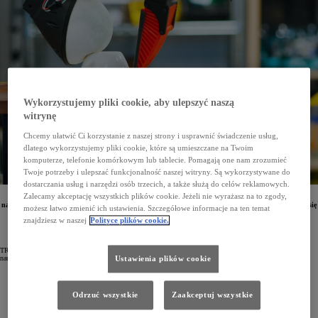
Wykorzystujemy pliki cookie, aby ulepszyć naszą
witrynę
Chcemy ułatwić Ci korzystanie z naszej strony i usprawnić świadczenie usług,
dlatego wykorzystujemy pliki cookie, które są umieszczane na Twoim
komputerze, telefonie komórkowym lub tablecie. Pomagają one nam zrozumieć
Twoje potrzeby i ulepszać funkcjonalność naszej witryny. Są wykorzystywane do
dostarczania usług i narzędzi osób trzecich, a także służą do celów reklamowych.
Zalecamy akceptację wszystkich plików cookie. Jeżeli nie wyrażasz na to zgody,
Naukowcy związani z Toyota Research Institute (TRI) opracowali przełomową metodę pozwalającą
na błyskawiczne zwiększanie możliwości robotów. Nowych, przydatnych czynności maszyny te mogą się
możesz łatwo zmienić ich ustawienia. Szczegółowe informacje na ten temat
uczyć za sprawą sztucznej inteligencji. Do 2024 roku liczba umiejętności robotów zwiększy się
znajdziesz w naszej
Polityce plików cookie.
z 60 do ponad 1000.
TRI, czyli Toyota Reaserch Institute, to wiodący ośrodek badawczy Toyoty. Związani są z nim najlepsi
naukowcy i inżynierowie, którzy pracują m.in. nad:
Ustawienia plików cookie
systemami bezpieczeństwa,
technologią bezwypadkowej i autonomicznej jazdy,
Odrzuć wszystkie
Zaakceptuj wszystkie
kwestiami związanymi z zapewnieniem większej mobilności dla wszystkich,
zaawansowaną robotyką,