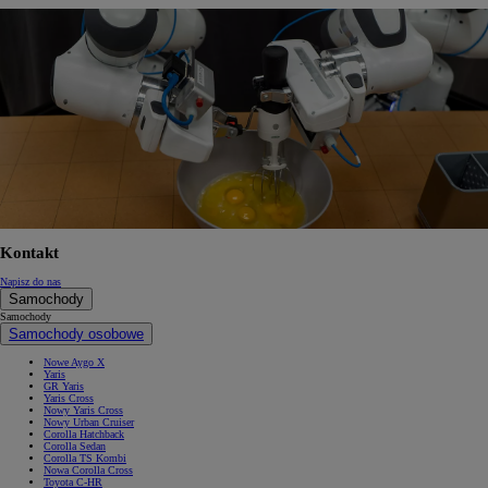
Kontakt
Napisz do nas
Samochody
Samochody
Samochody osobowe
Nowe Aygo X
Yaris
GR Yaris
Yaris Cross
Nowy Yaris Cross
Nowy Urban Cruiser
Corolla Hatchback
Corolla Sedan
Corolla TS Kombi
Nowa Corolla Cross
Toyota C-HR