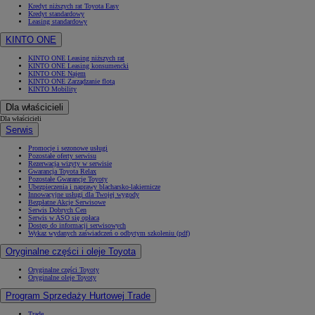
Kredyt niższych rat Toyota Easy
Kredyt standardowy
Leasing standardowy
KINTO ONE
KINTO ONE Leasing niższych rat
KINTO ONE Leasing konsumencki
KINTO ONE Najem
KINTO ONE Zarządzanie flotą
KINTO Mobility
Dla właścicieli
Dla właścicieli
Serwis
Promocje i sezonowe usługi
Pozostałe oferty serwisu
Rezerwacja wizyty w serwisie
Gwarancja Toyota Relax
Pozostałe Gwarancje Toyoty
Ubezpieczenia i naprawy blacharsko-lakiernicze
Innowacyjne usługi dla Twojej wygody
Bezpłatne Akcje Serwisowe
Serwis Dobrych Cen
Serwis w ASO się opłaca
Dostęp do informacji serwisowych
Wykaz wydanych zaświadczeń o odbytym szkoleniu (pdf)
Oryginalne części i oleje Toyota
Oryginalne części Toyoty
Oryginalne oleje Toyoty
Program Sprzedaży Hurtowej Trade
Trade