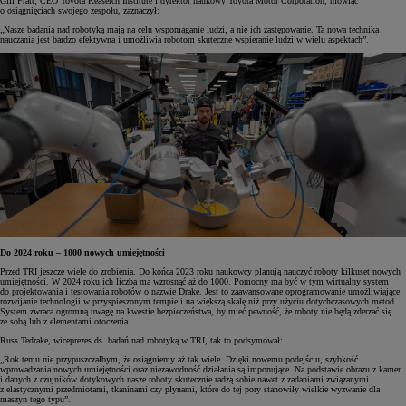
Gill Pratt, CEO Toyota Reaserch Institute i dyrektor naukowy Toyota Motor Corporation, mówiąc
o osiągnięciach swojego zespołu, zaznaczył:
„Nasze badania nad robotyką mają na celu wspomaganie ludzi, a nie ich zastępowanie. Ta nowa technika
nauczania jest bardzo efektywna i umożliwia robotom skuteczne wspieranie ludzi w wielu aspektach”.
Do 2024 roku – 1000 nowych umiejętności
Przed TRI jeszcze wiele do zrobienia. Do końca 2023 roku naukowcy planują nauczyć roboty kilkuset nowych
umiejętności. W 2024 roku ich liczba ma wzrosnąć aż do 1000. Pomocny ma być w tym wirtualny system
do projektowania i testowania robotów o nazwie Drake. Jest to zaawansowane oprogramowanie umożliwiające
rozwijanie technologii w przyspieszonym tempie i na większą skalę niż przy użyciu dotychczasowych metod.
System zwraca ogromną uwagę na kwestie bezpieczeństwa, by mieć pewność, że roboty nie będą zderzać się
ze sobą lub z elementami otoczenia.
Russ Tedrake, wiceprezes ds. badań nad robotyką w TRI, tak to podsymował:
„Rok temu nie przypuszczałbym, że osiągniemy aż tak wiele. Dzięki nowemu podejściu, szybkość
wprowadzania nowych umiejętności oraz niezawodność działania są imponujące. Na podstawie obrazu z kamer
i danych z czujników dotykowych nasze roboty skutecznie radzą sobie nawet z zadaniami związanymi
z elastycznymi przedmiotami, tkaninami czy płynami, które do tej pory stanowiły wielkie wyzwanie dla
maszyn tego typu”.