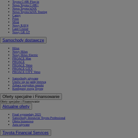
Toyota C-HR Plug-in
Nowa Toyota C-HR+
Nowa Toyota bZ4X
Nowa Toyota bZ4X Touring
Camry
Prius
Mirai
Nowy RAV4
Land Cruiser
Nowy GR GT
Samochody dostawcze
Hilux
Nowy Hilux
Nowy Hilux Electric
PROACE Max
PROACE
PROACE Verso
PROACE CITY
PROACE CITY Verso
Samochody używane
Umów się na jazdę testową
Zobacz wszystkie cenniki
Konfiguruj swoją Toyotę
Oferty specjalne i Finansowanie
Oferty specjalne i Finansowanie
Aktualne oferty
Finał wyprzedaży 2025
Samochody dostawcze Toyota Professional
Oferta biznesowa
Auta używane
Toyota Financial Services