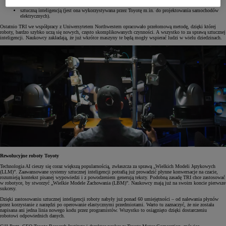
sztuczną inteligencją (jest ona wykorzystywana przez Toyotę m.in. do projektowania samochodów
elektrycznych).
Ostatnio TRI we współpracy z Uniwersytetem Northwestern opracowało przełomową metodę, dzięki której
roboty, bardzo szybko uczą się nowych, często skomplikowanych czynności. A wszystko to za sprawą sztucznej
inteligencji. Naukowcy zakładają, że już wkrótce maszyny te będą mogły wspierać ludzi w wielu dziedzinach.
Rewolucyjne roboty Toyoty
Technologia AI cieszy się coraz większą popularnością, zwłaszcza za sprawą „Wielkich Modeli Językowych
(LLM)”. Zaawansowane systemy sztucznej inteligencji potrafią już prowadzić płynne konwersacje na czacie,
rozumieją kontekst pisanej wypowiedzi i z powodzeniem generują teksty. Podobną zasadę TRI chce zastosować
w robotyce, by stworzyć „Wielkie Modele Zachowania (LBM)”. Naukowcy mają już na swoim koncie pierwsze
sukcesy.
Dzięki zastosowaniu sztucznej inteligencji roboty nabyły już ponad 60 umiejętności – od nalewania płynów
przez korzystanie z narzędzi po operowanie elastycznymi przedmiotami. Warto tu zaznaczyć, że nie została
napisana ani jedna linia nowego kodu przez programistów. Wszystko to osiągnięto dzięki dostarczeniu
robotowi odpowiednich danych.