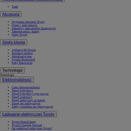
Trade
Akcesoria
Oryginalne akcesoria Toyoty
Opony i koła zimowe
Zabudowy samochodów dostawczych
Zabezpieczenia i alarmy
Sklep Toyoty
Strefa klienta
Aplikacja MyToyota
Instrukcje obsługi
Aktualizacja map
System Bluetooth®
Karty Ratownicze
Technologie
Technologie
Elektromobilność
Lider elektromobilności
Napęd hybrydowy
Napęd hybrydowy typu plug-in
Napęd wodorowy
Napęd elektryczny na baterię
Zasięg aut elektrycznych
Zalety posiadania aut elektrycznych
Ładowanie elektrycznej Toyoty
Toyota HomeCharge
Toyota Charging Network
Jak naładować elektryczną Toyotę?