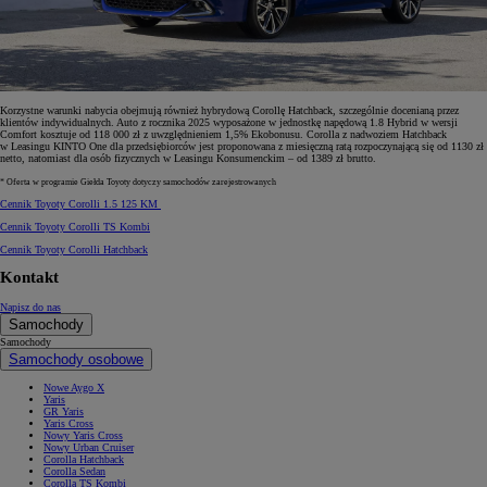
Korzystne warunki nabycia obejmują również hybrydową Corollę Hatchback, szczególnie docenianą przez
klientów indywidualnych. Auto z rocznika 2025 wyposażone w jednostkę napędową 1.8 Hybrid w wersji
Comfort kosztuje od 118 000 zł z uwzględnieniem 1,5% Ekobonusu. Corolla z nadwoziem Hatchback
w Leasingu KINTO One dla przedsiębiorców jest proponowana z miesięczną ratą rozpoczynającą się od 1130 zł
netto, natomiast dla osób fizycznych w Leasingu Konsumenckim – od 1389 zł brutto.
* Oferta w programie Giełda Toyoty dotyczy samochodów zarejestrowanych
Cennik Toyoty Corolli 1.5 125 KM
Cennik Toyoty Corolli TS Kombi
Cennik Toyoty Corolli Hatchback
Kontakt
Napisz do nas
Samochody
Samochody
Samochody osobowe
Nowe Aygo X
Yaris
GR Yaris
Yaris Cross
Nowy Yaris Cross
Nowy Urban Cruiser
Corolla Hatchback
Corolla Sedan
Corolla TS Kombi