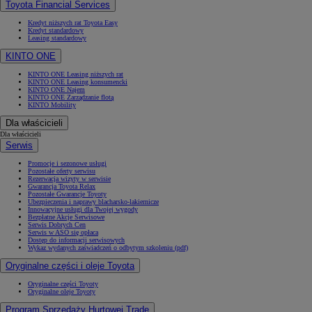
Toyota Financial Services
Kredyt niższych rat Toyota Easy
Kredyt standardowy
Leasing standardowy
KINTO ONE
KINTO ONE Leasing niższych rat
KINTO ONE Leasing konsumencki
KINTO ONE Najem
KINTO ONE Zarządzanie flotą
KINTO Mobility
Dla właścicieli
Dla właścicieli
Serwis
Promocje i sezonowe usługi
Pozostałe oferty serwisu
Rezerwacja wizyty w serwisie
Gwarancja Toyota Relax
Pozostałe Gwarancje Toyoty
Ubezpieczenia i naprawy blacharsko-lakiernicze
Innowacyjne usługi dla Twojej wygody
Bezpłatne Akcje Serwisowe
Serwis Dobrych Cen
Serwis w ASO się opłaca
Dostęp do informacji serwisowych
Wykaz wydanych zaświadczeń o odbytym szkoleniu (pdf)
Oryginalne części i oleje Toyota
Oryginalne części Toyoty
Oryginalne oleje Toyoty
Program Sprzedaży Hurtowej Trade