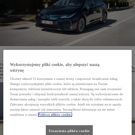
To już ostatnia szansa na zakup w salonach Toyoty bogato wyposażonej Corolli Sedan z silnikiem
benzynowym o mocy 125 KM. Nabywając pojazd w ramach programu Giełda Toyoty*, można
zaoszczędzić nawet 22 tysiące zł.
Wykorzystujemy pliki cookie, aby ulepszyć naszą
Corolla Sedan to eleganckie auto dla całej rodziny z pojemnym bagażnikiem. W 2024 roku zakończono
produkcję tej limuzyny z niezawodnym silnikiem benzynowym o pojemności 1,5 litra (generującym 125 KM),
witrynę
a ostatnie egzemplarze z tą jednostką można jeszcze nabyć w salonach Toyoty z możliwością szybkiego odbioru
zamówionego pojazdu. Uczestnicząc w programie Giełda Toyoty*, można zaoszczędzić aż 22 tysiące zł
w porównaniu z ceną katalogową.
Chcemy ułatwić Ci korzystanie z naszej strony i usprawnić świadczenie usług,
dlatego wykorzystujemy pliki cookie, które są umieszczane na Twoim
komputerze, telefonie komórkowym lub tablecie. Pomagają one nam zrozumieć
Twoje potrzeby i ulepszać funkcjonalność naszej witryny. Są wykorzystywane do
dostarczania usług i narzędzi osób trzecich, a także służą do celów reklamowych.
Zalecamy akceptację wszystkich plików cookie. Jeżeli nie wyrażasz na to zgody,
możesz łatwo zmienić ich ustawienia. Szczegółowe informacje na ten temat
znajdziesz w naszej
Polityce plików cookie.
Ustawienia plików cookie