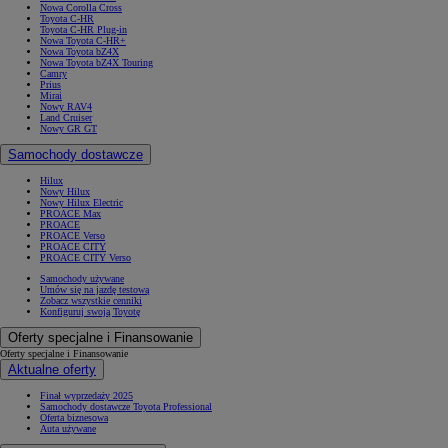
Nowa Corolla Cross
Toyota C-HR
Toyota C-HR Plug-in
Nowa Toyota C-HR+
Nowa Toyota bZ4X
Nowa Toyota bZ4X Touring
Camry
Prius
Mirai
Nowy RAV4
Land Cruiser
Nowy GR GT
Samochody dostawcze
Hilux
Nowy Hilux
Nowy Hilux Electric
PROACE Max
PROACE
PROACE Verso
PROACE CITY
PROACE CITY Verso
Samochody używane
Umów się na jazdę testową
Zobacz wszystkie cenniki
Konfiguruj swoją Toyotę
Oferty specjalne i Finansowanie
Oferty specjalne i Finansowanie
Aktualne oferty
Finał wyprzedaży 2025
Samochody dostawcze Toyota Professional
Oferta biznesowa
Auta używane