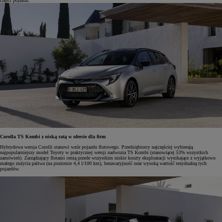
części pojazdu.
Corolla TS Kombi z niską ratą w ofercie dla firm
Hybrydowa wersja Corolli stanowi wzór pojazdu flotowego. Przedsiębiorcy najczęściej wybierają
najpopularniejszy model Toyoty w praktycznej wersji nadwozia TS Kombi (stanowiącej 53% wszystkich
zamówień). Zarządzający flotami cenią przede wszystkim niskie koszty eksploatacji wynikające z wyjątkowo
małego zużycia paliwa (na poziomie 4,4 l/100 km), bezawaryjność oraz wysoką wartość rezydualną tych
pojazdów.