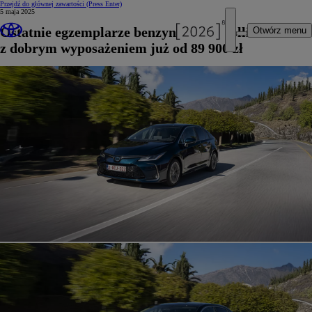
Przejdź do głównej zawartości
(Press Enter)
5 maja 2025
Ostatnie egzemplarze benzynowej Corolli Sedan
Otwórz menu
z dobrym wyposażeniem już od 89 900 zł