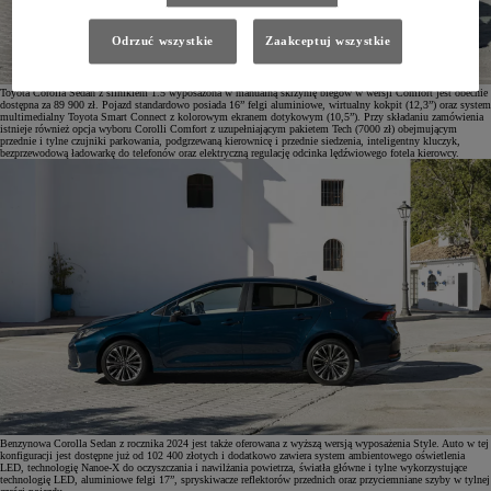
Odrzuć wszystkie
Zaakceptuj wszystkie
Toyota Corolla Sedan z silnikiem 1.5 wyposażona w manualną skrzynię biegów w wersji Comfort jest obecnie
dostępna za 89 900 zł. Pojazd standardowo posiada 16” felgi aluminiowe, wirtualny kokpit (12,3”) oraz system
multimedialny Toyota Smart Connect z kolorowym ekranem dotykowym (10,5”). Przy składaniu zamówienia
istnieje również opcja wyboru Corolli Comfort z uzupełniającym pakietem Tech (7000 zł) obejmującym
przednie i tylne czujniki parkowania, podgrzewaną kierownicę i przednie siedzenia, inteligentny kluczyk,
bezprzewodową ładowarkę do telefonów oraz elektryczną regulację odcinka lędźwiowego fotela kierowcy.
Benzynowa Corolla Sedan z rocznika 2024 jest także oferowana z wyższą wersją wyposażenia Style. Auto w tej
konfiguracji jest dostępne już od 102 400 złotych i dodatkowo zawiera system ambientowego oświetlenia
LED, technologię Nanoe-X do oczyszczania i nawilżania powietrza, światła główne i tylne wykorzystujące
technologię LED, aluminiowe felgi 17”, spryskiwacze reflektorów przednich oraz przyciemniane szyby w tylnej