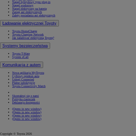
Napęd hybrydowy typu plug-in
Napęd wodorowy
Napęd elektryczny na baterię
Zasięg aut elektrycznych
Zalety posiadania aut elektrycznych
Ładowanie elektrycznej Toyoty
Toyota HomeCharge
Toyota Charging Network
Jak naładować elektryczną Toyotę?
Systemy bezpieczeństwa
Toyota T-Mate
System eCall
Komunikacja z autem
Nowa aplikacja MyToyota
Cyfrowy opiekun auta
Usługi Connected
Płatne subskrypcje
Toyota Connectivity Match
Skontaktuj się z nami
Polityka ciasteczek
Deklaracja dostępności
(Opens in new window)
(Opens in new window)
(Opens in new window)
(Opens in new window)
Copyright © Toyota 2026