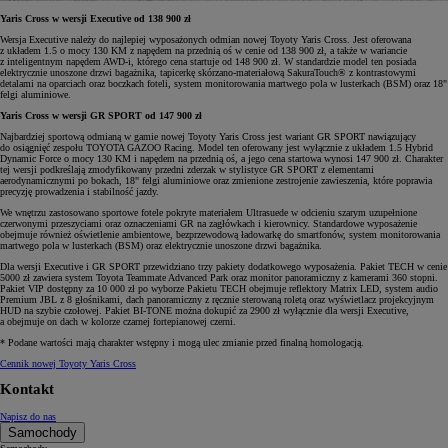
Yaris Cross w wersji Executive od 138 900 zł
Wersja Executive należy do najlepiej wyposażonych odmian nowej Toyoty Yaris Cross. Jest oferowana
z układem 1.5 o mocy 130 KM z napędem na przednią oś w cenie od 138 900 zł, a także w wariancie
z inteligentnym napędem AWD-i, którego cena startuje od 148 900 zł. W standardzie model ten posiada
elektrycznie unoszone drzwi bagażnika, tapicerkę skórzano-materiałową SakuraTouch® z kontrastowymi
detalami na oparciach oraz boczkach foteli, system monitorowania martwego pola w lusterkach (BSM) oraz 18"
felgi aluminiowe.
Yaris Cross w wersji GR SPORT od 147 900 zł
Najbardziej sportową odmianą w gamie nowej Toyoty Yaris Cross jest wariant GR SPORT nawiązujący
do osiągnięć zespołu TOYOTA GAZOO Racing. Model ten oferowany jest wyłącznie z układem 1.5 Hybrid
Dynamic Force o mocy 130 KM i napędem na przednią oś, a jego cena startowa wynosi 147 900 zł. Charakter
tej wersji podkreślają zmodyfikowany przedni zderzak w stylistyce GR SPORT z elementami
aerodynamicznymi po bokach, 18" felgi aluminiowe oraz zmienione zestrojenie zawieszenia, które poprawia
precyzję prowadzenia i stabilność jazdy.
We wnętrzu zastosowano sportowe fotele pokryte materiałem Ultrasuede w odcieniu szarym uzupełnione
czerwonymi przeszyciami oraz oznaczeniami GR na zagłówkach i kierownicy. Standardowe wyposażenie
obejmuje również oświetlenie ambientowe, bezprzewodową ładowarkę do smartfonów, system monitorowania
martwego pola w lusterkach (BSM) oraz elektrycznie unoszone drzwi bagażnika.
Dla wersji Executive i GR SPORT przewidziano trzy pakiety dodatkowego wyposażenia. Pakiet TECH w cenie
5000 zł zawiera system Toyota Teammate Advanced Park oraz monitor panoramiczny z kamerami 360 stopni.
Pakiet VIP dostępny za 10 000 zł po wyborze Pakietu TECH obejmuje reflektory Matrix LED, system audio
Premium JBL z 8 głośnikami, dach panoramiczny z ręcznie sterowaną roletą oraz wyświetlacz projekcyjnym
HUD na szybie czołowej. Pakiet BI-TONE można dokupić za 2900 zł wyłącznie dla wersji Executive,
a obejmuje on dach w kolorze czarnej fortepianowej czerni.
* Podane wartości mają charakter wstępny i mogą ulec zmianie przed finalną homologacją.
Cennik nowej Toyoty Yaris Cross
Kontakt
Napisz do nas
Samochody