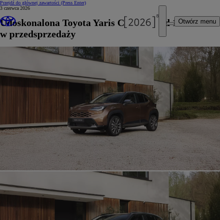
Przejdź do głównej zawartości
(Press Enter)
3 czerwca 2026
Udoskonalona Toyota Yaris Cross już od 110 900 zł
Otwórz menu
w przedsprzedaży