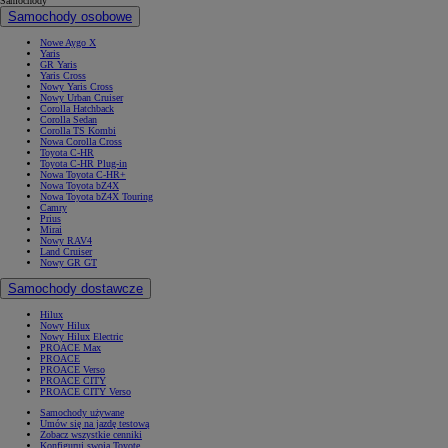
Samochody
Samochody osobowe
Nowe Aygo X
Yaris
GR Yaris
Yaris Cross
Nowy Yaris Cross
Nowy Urban Cruiser
Corolla Hatchback
Corolla Sedan
Corolla TS Kombi
Nowa Corolla Cross
Toyota C-HR
Toyota C-HR Plug-in
Nowa Toyota C-HR+
Nowa Toyota bZ4X
Nowa Toyota bZ4X Touring
Camry
Prius
Mirai
Nowy RAV4
Land Cruiser
Nowy GR GT
Samochody dostawcze
Hilux
Nowy Hilux
Nowy Hilux Electric
PROACE Max
PROACE
PROACE Verso
PROACE CITY
PROACE CITY Verso
Samochody używane
Umów się na jazdę testową
Zobacz wszystkie cenniki
Konfiguruj swoją Toyotę