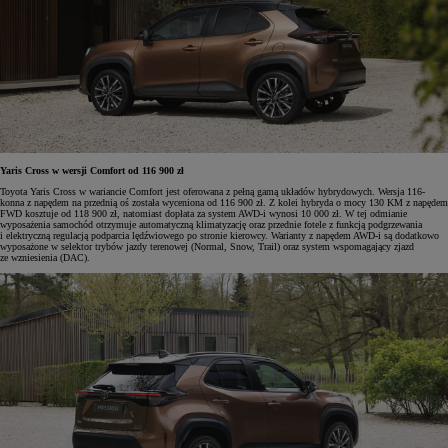
Yaris Cross w wersji Comfort od 116 900 zł
Toyota Yaris Cross w wariancie Comfort jest oferowana z pełną gamą układów hybrydowych. Wersja 116-
konna z napędem na przednią oś została wyceniona od 116 900 zł. Z kolei hybryda o mocy 130 KM z napędem
FWD kosztuje od 118 900 zł, natomiast dopłata za system AWD-i wynosi 10 000 zł. W tej odmianie
wyposażenia samochód otrzymuje automatyczną klimatyzację oraz przednie fotele z funkcją podgrzewania
i elektryczną regulacją podparcia lędźwiowego po stronie kierowcy. Warianty z napędem AWD-i są dodatkowo
wyposażone w selektor trybów jazdy terenowej (Normal, Snow, Trail) oraz system wspomagający zjazd
ze wzniesienia (DAC).