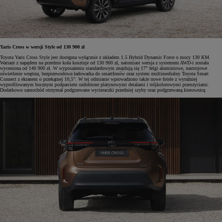
Yaris Cross w wersji Style od 130 900 zł
Toyota Yaris Cross Style jest dostępna wyłącznie z układem 1.5 Hybrid Dynamic Force o mocy 130 KM.
Wariant z napędem na przednie koła kosztuje od 130 900 zł, natomiast wersja z systemem AWD-i została
wyceniona od 140 900 zł. W wyposażeniu standardowym znajdują się 17" felgi aluminiowe, nastrojowe
oświetlenie wnętrza, bezprzewodowa ładowarka do smartfonów oraz system multimedialny Toyota Smart
Connect z ekranem o przekątnej 10,5". W tej odmianie wprowadzono także nowe fotele z wyraźniej
wyprofilowanym bocznym podparciem ozdobione platynowymi detalami i trójkolorowymi przeszyciami.
Dodatkowo samochód otrzymał podgrzewane wycieraczki przedniej szyby oraz podgrzewaną kierownicę.