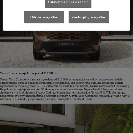
Ustawienia plików cookie
Odrzuć wszystkie
Zaakceptuj wszystkie
Yaris Cross w wersji Active już od 110 900 zł
Toyota Yaris Cross Active została wyceniona od 110 900 zł, utrzymując cenę dotychczasowego modelu,
a jednocześnie oferując bogatsze wyposażenie standardowe. Już podstawowa odmiana crossovera została
wyposażona w światła główne LED, elektrycznie składane lusterka boczne, kamerę cofania oraz klimatyzację.
Na pokładzie znajduje się również 9" ekran systemu multimedialnego Toyota Touch 3 bezprzewodowo
zintegrowany z Android Auto i Apple CarPlay. Standardem jest także pakiet Toyota T-MATE obejmujący
nowoczesne systemy bezpieczeństwa i wsparcia kierowcy, w tym układ wczesnego reagowania w razie ryzyka
zderzenia PCS z funkcją wykrywania pieszych, rowerzystów i motocyklistów.