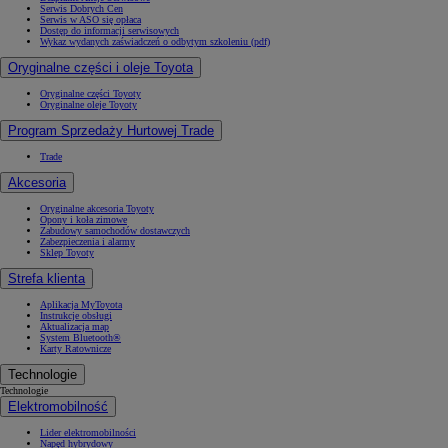
Serwis Dobrych Cen
Serwis w ASO się opłaca
Dostęp do informacji serwisowych
Wykaz wydanych zaświadczeń o odbytym szkoleniu (pdf)
Oryginalne części i oleje Toyota
Oryginalne części Toyoty
Oryginalne oleje Toyoty
Program Sprzedaży Hurtowej Trade
Trade
Akcesoria
Oryginalne akcesoria Toyoty
Opony i koła zimowe
Zabudowy samochodów dostawczych
Zabezpieczenia i alarmy
Sklep Toyoty
Strefa klienta
Aplikacja MyToyota
Instrukcje obsługi
Aktualizacja map
System Bluetooth®
Karty Ratownicze
Technologie
Technologie
Elektromobilność
Lider elektromobilności
Napęd hybrydowy