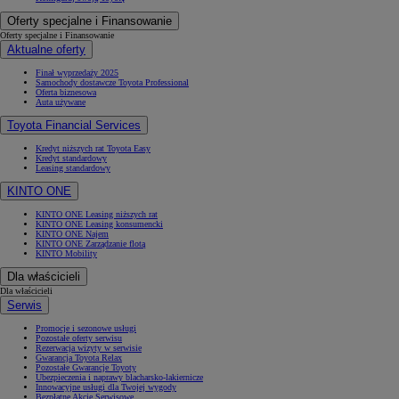
Oferty specjalne i Finansowanie
Oferty specjalne i Finansowanie
Aktualne oferty
Finał wyprzedaży 2025
Samochody dostawcze Toyota Professional
Oferta biznesowa
Auta używane
Toyota Financial Services
Kredyt niższych rat Toyota Easy
Kredyt standardowy
Leasing standardowy
KINTO ONE
KINTO ONE Leasing niższych rat
KINTO ONE Leasing konsumencki
KINTO ONE Najem
KINTO ONE Zarządzanie flotą
KINTO Mobility
Dla właścicieli
Dla właścicieli
Serwis
Promocje i sezonowe usługi
Pozostałe oferty serwisu
Rezerwacja wizyty w serwisie
Gwarancja Toyota Relax
Pozostałe Gwarancje Toyoty
Ubezpieczenia i naprawy blacharsko-lakiernicze
Innowacyjne usługi dla Twojej wygody
Bezpłatne Akcje Serwisowe