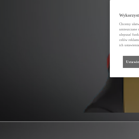
Wykorzystu
Chcemy ułatwi
umieszczane 
ulepszać funk
celów reklamo
ich ustawieni
Ustawie