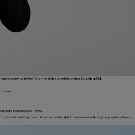
 dotychczasowy prezydent Toyoty, obejmie stanowisko prezesa Zarządu spółki.
o członek.
tępującego prezydenta Akio Toyody.
 Toyota nadal będzie wyznawać. Te wartości zostały głęboko zaszczepione w firmie przez prezydenta Toyodę