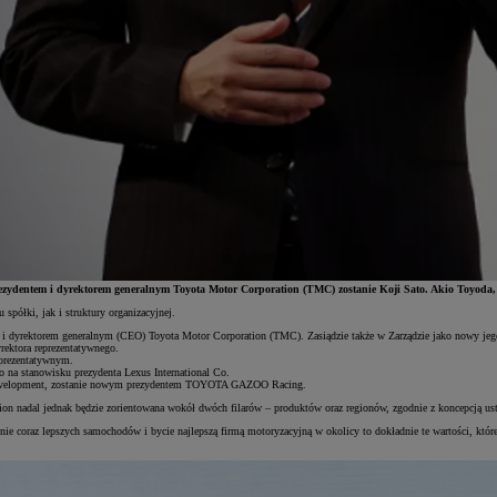
rezydentem i dyrektorem generalnym Toyota Motor Corporation (TMC)
zostanie
Koji Sato. Akio Toyoda,
półki, jak i struktury organizacyjnej.
dyrektorem generalnym (CEO) Toyota Motor Corporation (TMC). Zasiądzie także w Zarządzie jako nowy jeg
yrektora reprezentatywnego.
reprezentatywnym.
to na stanowisku prezydenta Lexus International Co.
le Development, zostanie nowym prezydentem TOYOTA GAZOO Racing.
tion nadal jednak będzie zorientowana wokół dwóch filarów – produktów oraz regionów, zgodnie z koncepcją us
ie coraz lepszych samochodów i bycie najlepszą firmą motoryzacyjną w okolicy to dokładnie te wartości, które