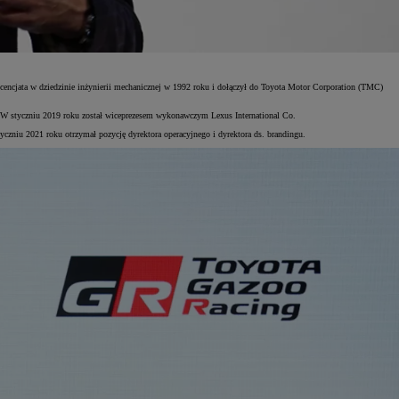
cencjata w dziedzinie inżynierii mechanicznej w 1992 roku i dołączył do Toyota Motor Corporation (TMC)
. W styczniu 2019 roku został wiceprezesem wykonawczym Lexus International Co.
zniu 2021 roku otrzymał pozycję dyrektora operacyjnego i dyrektora ds. brandingu.