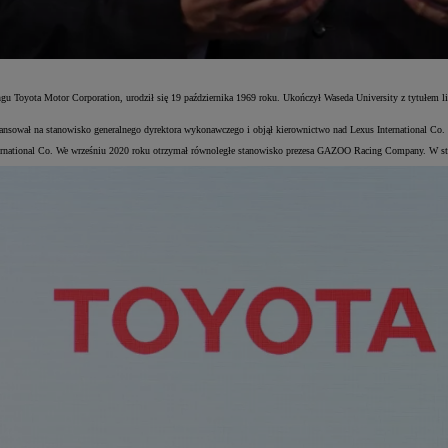
u Toyota Motor Corporation, urodził się 19 października 1969 roku. Ukończył Waseda University z tytułem li
ansował na stanowisko generalnego dyrektora wykonawczego i objął kierownictwo nad Lexus International Co
ternational Co. We wrześniu 2020 roku otrzymał równoległe stanowisko prezesa GAZOO Racing Company. W styc