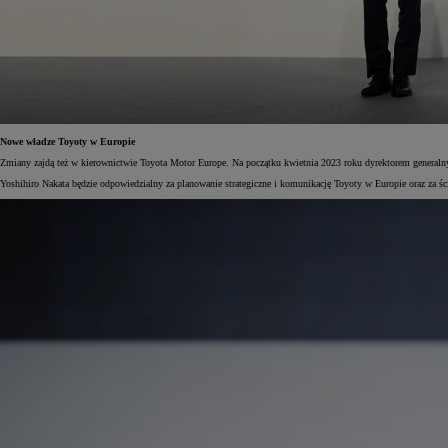
Nowe władze Toyoty w Europie
Zmiany zajdą też w kierownictwie Toyota Motor Europe. Na początku kwietnia 2023 roku dyrektorem generalny
Yoshihiro Nakata będzie odpowiedzialny za planowanie strategiczne i komunikację Toyoty w Europie oraz za śc