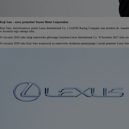
Koji Sato – nowy prezydent Toyota Motor Corporation
Od
105 300 zł
Koji Sato, dotychczasowy prezes Lexus International Co. i GAZOO Racing Company oraz dyrektor ds. branding
Corolla Hatchback
w kwietniu tego samego roku.
HYBRID
W styczniu 2016 roku objął stanowisko głównego inżyniera Lexus International Co. W kwietniu 2017 roku aw
W styczniu 2020 roku Koji Sato awansował na stanowisko dyrektora operacyjnego i został prezesem Lexus In