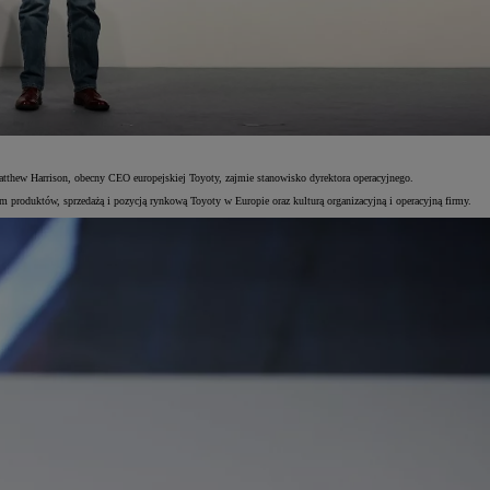
atthew Harrison, obecny CEO europejskiej Toyoty, zajmie stanowisko dyrektora operacyjnego.
m produktów, sprzedażą i pozycją rynkową Toyoty w Europie oraz kulturą organizacyjną i operacyjną firmy.