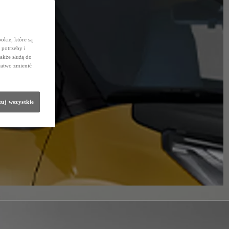
okie, które są
potrzeby i
także służą do
łatwo zmienić
uj wszystkie