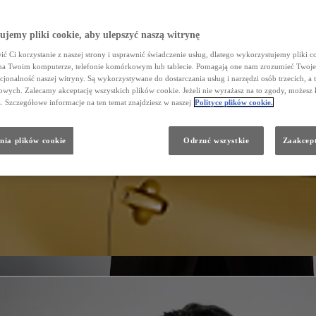
jemy pliki cookie, aby ulepszyć naszą witrynę
ć Ci korzystanie z naszej strony i usprawnić świadczenie usług, dlatego wykorzystujemy pliki co
na Twoim komputerze, telefonie komórkowym lub tablecie. Pomagają one nam zrozumieć Twoje 
cjonalność naszej witryny. Są wykorzystywane do dostarczania usług i narzędzi osób trzecich, a 
wych. Zalecamy akceptację wszystkich plików cookie. Jeżeli nie wyrażasz na to zgody, możesz 
a. Szczegółowe informacje na ten temat znajdziesz w naszej
Polityce plików cookie.
nia plików cookie
Odrzuć wszystkie
Zaakcept