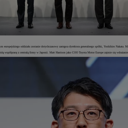
m europejskiego oddziału zostanie dotychczasowy zastępca dyrektora generalnego spółki, Yoshihiro Nakata. M
isłą współpracę z centralą firmy w Japonii. Matt Harrison jako COO Toyota Motor Europe zajmie się wdrażanie