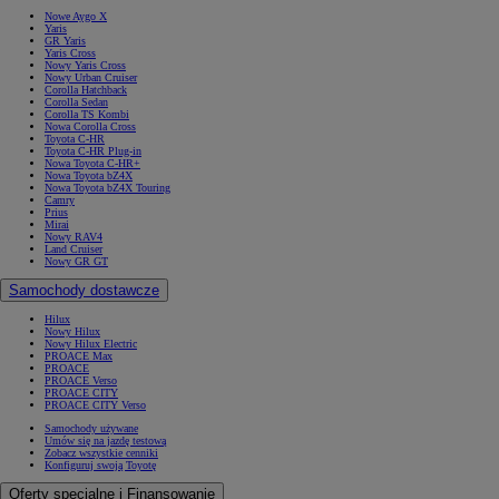
Nowe Aygo X
Yaris
GR Yaris
Yaris Cross
Nowy Yaris Cross
Nowy Urban Cruiser
Corolla Hatchback
Corolla Sedan
Corolla TS Kombi
Nowa Corolla Cross
Toyota C-HR
Toyota C-HR Plug-in
Nowa Toyota C-HR+
Nowa Toyota bZ4X
Nowa Toyota bZ4X Touring
Camry
Prius
Mirai
Nowy RAV4
Land Cruiser
Nowy GR GT
Samochody dostawcze
Hilux
Nowy Hilux
Nowy Hilux Electric
PROACE Max
PROACE
PROACE Verso
PROACE CITY
PROACE CITY Verso
Samochody używane
Umów się na jazdę testową
Zobacz wszystkie cenniki
Konfiguruj swoją Toyotę
Oferty specjalne i Finansowanie