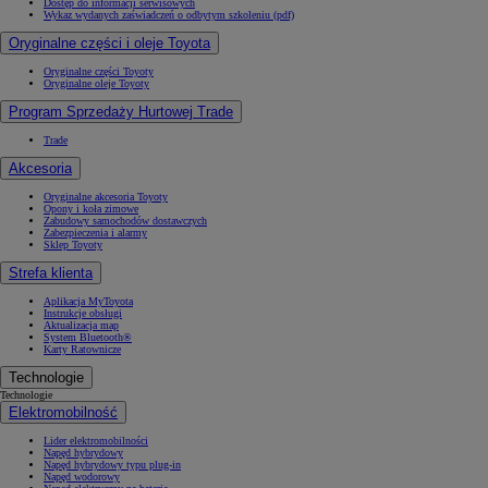
Dostęp do informacji serwisowych
Wykaz wydanych zaświadczeń o odbytym szkoleniu (pdf)
Oryginalne części i oleje Toyota
Oryginalne części Toyoty
Oryginalne oleje Toyoty
Program Sprzedaży Hurtowej Trade
Trade
Akcesoria
Oryginalne akcesoria Toyoty
Opony i koła zimowe
Zabudowy samochodów dostawczych
Zabezpieczenia i alarmy
Sklep Toyoty
Strefa klienta
Aplikacja MyToyota
Instrukcje obsługi
Aktualizacja map
System Bluetooth®
Karty Ratownicze
Technologie
Technologie
Elektromobilność
Lider elektromobilności
Napęd hybrydowy
Napęd hybrydowy typu plug-in
Napęd wodorowy