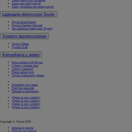
Napęd elektryczny na baterię
Zasięg aut elektrycznych
Zalety posiadania aut elektrycznych
Ładowanie elektrycznej Toyoty
Toyota HomeCharge
Toyota Charging Network
Jak naładować elektryczną Toyotę?
Systemy bezpieczeństwa
Toyota T-Mate
System eCall
Komunikacja z autem
Nowa aplikacja MyToyota
Cyfrowy opiekun auta
Usługi Connected
Płatne subskrypcje
Toyota Connectivity Match
Skontaktuj się z nami
Polityka ciasteczek
Deklaracja dostępności
(Opens in new window)
(Opens in new window)
(Opens in new window)
(Opens in new window)
Copyright © Toyota 2026
Informacje prawne
Polityka prywatności