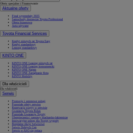
Oferty specjalne i Finansowanie
Aktualne oferty
Finał wyprzedaży 2025
Samochody dostawcze Toyota Professional
Oferta biznesowa
Auta używane
Toyota Financial Services
Kredyt niższych rat Toyota Easy
Kredyt standardowy
Leasing standardowy
KINTO ONE
KINTO ONE Leasing niższych rat
KINTO ONE Leasing konsumencki
KINTO ONE Najem
KINTO ONE Zarządzanie flotą
KINTO Mobility
Dla właścicieli
Dla właścicieli
Serwis
Promocje i sezonowe usługi
Pozostałe oferty serwisu
Rezerwacja wizyty w serwisie
Gwarancja Toyota Relax
Pozostałe Gwarancje Toyoty
Ubezpieczenia i naprawy blacharsko-lakiernicze
Innowacyjne usługi dla Twojej wygody
Bezpłatne Akcje Serwisowe
Serwis Dobrych Cen
Serwis w ASO się opłaca