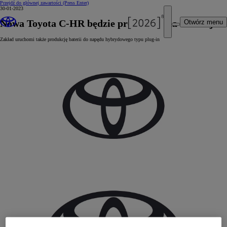
Przejdź do głównej zawartości
(Press Enter)
30-01-2023
Nowa Toyota C-HR będzie produkowana w Turcji
Otwórz menu
Zakład uruchomi także produkcję baterii do napędu hybrydowego typu plug-in