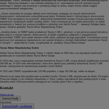
założeniami, TMMT inwestuje w energię odnawialną oraz wprowadza technologie, które minimalizują zużycie
energii. Najnowsze działania w tym kierunku obejmują m.in. wprowadzenie nowych niskoemisyjnych
technologii w lakierni oraz inwestycje w produkcję energii ze słońca, dzięki którym zakład osiągnie
samowystarczalność energetyczną.
„Toyota wprowadza do naszego zakładu nowe technologie, polegając na naszych możliwościach
inżynieryjnych i doświadczeniu wykwalifikowanej kadry. Produkcja baterii i hybryd plug-in otwiera przed
TMMT nowe perspektywy na przyszłość. Jednocześnie fundamentem naszego rozwoju pozostaje produkcja
popularnych, atrakcyjnych modeli wysokiej jakości. Nowa inwestycja po raz kolejny potwierdza, że zakład
produkcyjny w Sakaryi jest ważnym ośrodkiem w globalnej sieci fabryk Toyoty”
– zaznaczył Erdoğan Şahin,
prezes i dyrektor generalny Toyota Motor Manufacturing Turkey.
„Jesteśmy dumni, że TMMT będzie produkować Toyotę C-HR 2. generacji, w tym pierwszy pojazd hybrydowy
typu plug-in w naszym regionie. Jestem pewien, że dzięki wyjątkowej wydajności i zaangażowaniu
pracowników TMMT nowy model odniesie wielki sukces, podobnie jak jego poprzednik. Uruchomienie naszej
pierwszej linii montażowej akumulatorów jest ważnym krokiem w strategii elektryfikacji samochodów Toyoty
w Europie”
– dodał Marvin Cooke, wiceprezydent ds. produkcji Toyota Motor Europe.
Toyota Motor Manufacturing Turkey
Zakład Toyota Motor Manufacturing Turkey w Sakaryi działa od 1994 roku i ma największe możliwości
produkcyjne ze wszystkich fabryk Toyota Motor Europe.
W 2016 roku, wraz z rozpoczęciem montażu hybrydowej Toyoty C-HR, roczna zdolność produkcyjna wynosiła
280 000 aut. W 2019 roku doświadczenie i know-how zdobyte przy produkcji hybrydowej Toyoty C-HR
zostało wykorzystane do uruchomienia montażu Corolli Hybrid.
W 2022 roku TMMT wyprodukowało 220 000 pojazdów, z czego 185 000 egz. trafiło na eksport.
Obecnie na tej samej linii produkowane są modele Corolla i Toyota C-HR, eksportowane do około 150 krajów.
Firma jest drugim co do wielkości eksporterem w Turcji i jedną z największych firm produkcyjnych w kraju.
Zatrudnia około 5500 pracowników pracujących na 3 zmiany przez 6 dni w tygodniu.
Kontakt
Napisz do nas
Samochody
Samochody
Samochody osobowe