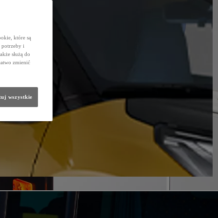
okie, które są
potrzeby i
także służą do
łatwo zmienić
uj wszystkie