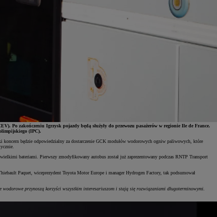
V). Po zakończeniu Igrzysk pojazdy będą służyły do przewozu pasażerów w regionie Ile de France.
limpijskiego (IPC).
poński koncern będzie odpowiedzialny za dostarczenie GCK modułów wodorowych ogniw paliwowych, które
ycznie.
wielkimi bateriami. Pierwszy zmodyfikowany autobus został już zaprezentowany podczas RNTP Transport
 Thiebault Paquet, wiceprezydent Toyota Motor Europe i manager Hydrogen Factory, tak podsumował
ie wodorowe przynoszą korzyści wszystkim interesariuszom i stają się rozwiązaniami długoterminowymi.