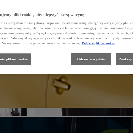
jemy pliki cookie, aby ulepszyć naszą witrynę
ć Ci korzystanie z naszej strony i usprawnić świadczenie usług, dlatego wykorzystujemy pliki co
na Twoim komputerze, telefonie komórkowym lub tablecie. Pomagają one nam zrozumieć Twoje 
cjonalność naszej witryny. Są wykorzystywane do dostarczania usług i narzędzi osób trzecich, a 
wych. Zalecamy akceptację wszystkich plików cookie. Jeżeli nie wyrażasz na to zgody, możesz 
a. Szczegółowe informacje na ten temat znajdziesz w naszej
Polityce plików cookie.
nia plików cookie
Odrzuć wszystkie
Zaakcept