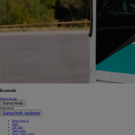
Od
105 300 zł
Corolla Hatchback
HYBRID
Kontakt
Napisz do nas
Samochody
Samochody
Samochody osobowe
Nowe Aygo X
Yaris
GR Yaris
Yaris Cross
Nowy Yaris Cross