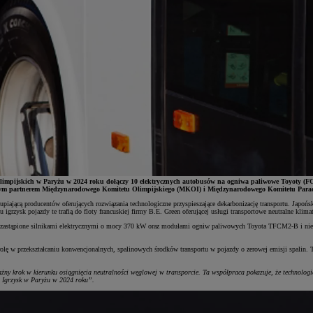
olimpijskich w Paryżu w 2024 roku dołączy 10 elektrycznych autobusów na ogniwa paliwowe Toyoty (FCE
nym partnerem Międzynarodowego Komitetu Olimpijskiego (MKOI) i Międzynarodowego Komitetu Parao
upiającą producentów oferujących rozwiązania technologiczne przyspieszające dekarbonizację transportu. Ja
ysk pojazdy te trafią do floty francuskiej firmy B.E. Green oferującej usługi transportowe neutralne klimat
ną zastąpione silnikami elektrycznymi o mocy 370 kW oraz modułami ogniw paliwowych Toyota TFCM2-B i nie
olę w przekształcaniu konwencjonalnych, spalinowych środków transportu w pojazdy o zerowej emisji spalin.
żny krok w kierunku osiągnięcia neutralności węglowej w transporcie. Ta współpraca pokazuje, że technolog
s Igrzysk w Paryżu w 2024 roku”.