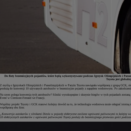
Do floty bezemisyjnych pojazdów, które będą wykorzystywane podczas Igrzysk Olimpijskich i Para
Toyota jest global
Z myślą o Igrzyskach Olimpijskich i Paraolimpijskich w Paryżu Toyota nawiązała współpracę z grupą GCK, sk
posłużą do konwersji 10 używanych autobusów w bezemisyjne pojazdy z napędem wodorowym. Po zakończeniu igrz
Od
81 900 zł
Na czym polega konwersja tych autobusów? Silniki wysokoprężne i skrzynie biegów w tych pojazdach zosta
Event w Clermont-Ferrand we Francji.
Yaris Cross
HYBRID
Wspólny projekt Toyoty i GCK stanowi kolejny dowód na to, że technologia wodorowa może odegrać istotną r
współpracę obu firm:
„Konwersja autokarów z silnikami Diesla w pojazdy elektryczne zasilane ogniwami paliwowymi to kolejny wa
10 elektrycznych autokarów z ogniwami paliwowymi Toyoty posłuży do bezemisyjnego przewozu gości podcza