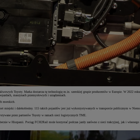
iwowych Toyoty. Marka dostarcza tę technologię m.in. szerokiej grupie producentów w Europie. W 2022 rok
pojazdach, maszynach przemysłowych i urządzeniach.
ch morskich.
miejski i dalekobieżny. 115 takich pojazdów jest już wykorzystywanych w transporcie publicznym w Niemczech,
stywane przez partnerów Toyoty w ramach sieci logistycznych TME.
cnie w Hiszpanii. Pociąg FCH2Rail może korzystać podczas jazdy zarówno z sieci trakcyjnej, jak i własnego 