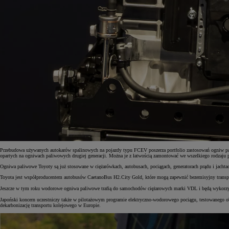
Przebudowa używanych autokarów spalinowych na pojazdy typu FCEV poszerza portfolio zastosowań ogniw pal
opartych na ogniwach paliwowych drugiej generacji. Można je z łatwością zamontować we wszelkiego rodzaju 
Ogniwa paliwowe Toyoty są już stosowane w ciężarówkach, autobusach, pociągach, generatorach prądu i jachta
Toyota jest współproducentem autobusów CaetanoBus H2.City Gold, które mogą zapewnić bezemisyjny transport 
Jeszcze w tym roku wodorowe ogniwa paliwowe trafią do samochodów ciężarowych marki VDL i będą wykorzy
Japoński koncern uczestniczy także w pilotażowym programie elektryczno-wodorowego pociągu, testowanego obe
dekarbonizację transportu kolejowego w Europie.