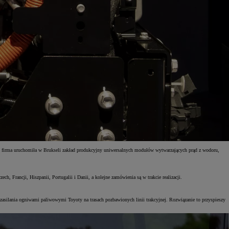
u firma uruchomiła w Brukseli zakład produkcyjny uniwersalnych modułów wytwarzających prąd z wodoru,
 Francji, Hiszpanii, Portugalii i Danii, a kolejne zamówienia są w trakcie realizacji.
zasilania ogniwami paliwowymi Toyoty na trasach pozbawionych linii trakcyjnej. Rozwiązanie to przyspieszy