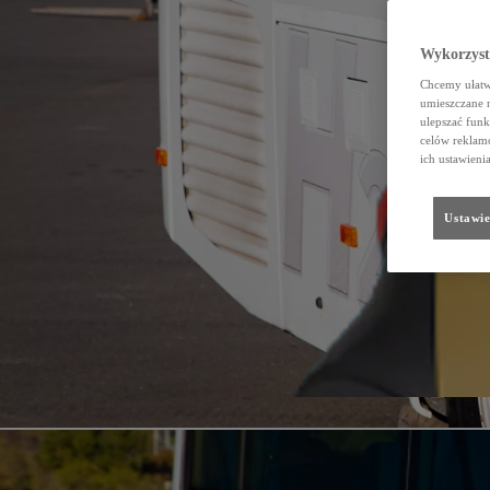
Wykorzystu
Chcemy ułatwi
umieszczane 
ulepszać funk
celów reklamo
ich ustawieni
Ustawie