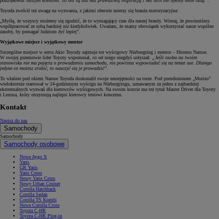
podziękować naszym klientom. To oni są dla nas prawdziwą inspiracją i bez nich nie byłoby mnie tutaj”.
Toyoda zwrócił też uwagę na wyzwania, z jakimi obecnie mierzy się branża motoryzacyjna:
„Myślę, że wszyscy możemy się zgodzić, że to wymagający czas dla naszej branży. Wierzę, że powinniśmy
współpracować ze sobą bardziej niż kiedykolwiek. Uważam, że mamy obowiązek wykorzystać nasze wspólne
zasoby, by pomagać ludziom żyć lepiej”.
Wyjątkowe miejsce i wyjątkowy mentor
Szczególne miejsce w sercu Akio Toyody zajmuje tor wyścigowy Nürburgring i mentor – Hiromu Naruse.
W swojej przemowie lider Toyoty wspomniał, co od niego niegdyś usłyszał:
„Jeśli osoba na twoim
stanowisku nie ma pojęcia o prowadzeniu samochodu, nie powinna wypowiadać się na temat aut. Dlatego
jedyne co możesz zrobić, to nauczyć się je prowadzić”.
To właśnie pod okiem Naruse Toyoda doskonalił swoje umiejętności na torze. Pod pseudonimem „Morizo”
wielokrotnie startował w 24-godzinnym wyścigu na Nürburgringu, uznawanym za jedno z najbardziej
ekstremalnych wyzwań dla kierowców wyścigowych. Na swoim koncie ma też tytuł Master Driver dla Toyoty
i Lexusa, który otrzymują najlepsi kierowcy testowi koncernu.
Kontakt
Napisz do nas
Samochody
Samochody
Samochody osobowe
Nowe Aygo X
Yaris
GR Yaris
Yaris Cross
Nowy Yaris Cross
Nowy Urban Cruiser
Corolla Hatchback
Corolla Sedan
Corolla TS Kombi
Nowa Corolla Cross
Toyota C-HR
Toyota C-HR Plug-in