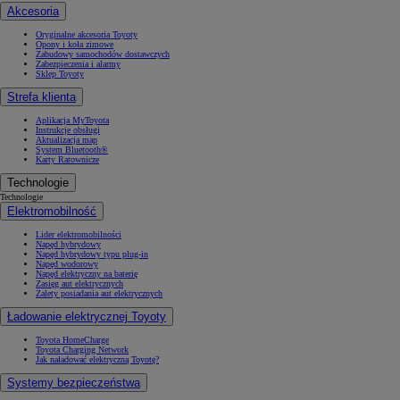
Akcesoria
Oryginalne akcesoria Toyoty
Opony i koła zimowe
Zabudowy samochodów dostawczych
Zabezpieczenia i alarmy
Sklep Toyoty
Strefa klienta
Aplikacja MyToyota
Instrukcje obsługi
Aktualizacja map
System Bluetooth®
Karty Ratownicze
Technologie
Technologie
Elektromobilność
Lider elektromobilności
Napęd hybrydowy
Napęd hybrydowy typu plug-in
Napęd wodorowy
Napęd elektryczny na baterię
Zasięg aut elektrycznych
Zalety posiadania aut elektrycznych
Ładowanie elektrycznej Toyoty
Toyota HomeCharge
Toyota Charging Network
Jak naładować elektryczną Toyotę?
Systemy bezpieczeństwa