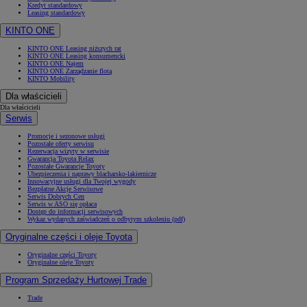
Kredyt standardowy
Leasing standardowy
KINTO ONE
KINTO ONE Leasing niższych rat
KINTO ONE Leasing konsumencki
KINTO ONE Najem
KINTO ONE Zarządzanie flotą
KINTO Mobility
Dla właścicieli
Dla właścicieli
Serwis
Promocje i sezonowe usługi
Pozostałe oferty serwisu
Rezerwacja wizyty w serwisie
Gwarancja Toyota Relax
Pozostałe Gwarancje Toyoty
Ubezpieczenia i naprawy blacharsko-lakiernicze
Innowacyjne usługi dla Twojej wygody
Bezpłatne Akcje Serwisowe
Serwis Dobrych Cen
Serwis w ASO się opłaca
Dostęp do informacji serwisowych
Wykaz wydanych zaświadczeń o odbytym szkoleniu (pdf)
Oryginalne części i oleje Toyota
Oryginalne części Toyoty
Oryginalne oleje Toyoty
Program Sprzedaży Hurtowej Trade
Trade