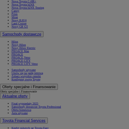
Nowa Toyota C-HR+
Nowa Toyota bZ4X
Nowa Toyota bZ4X Touring
Camry
Prius
Mirai
Nowy RAV4
Land Cruiser
Nowy GR GT
Samochody dostawcze
Hilux
Nowy Hilux
Nowy Hilux Electric
PROACE Max
PROACE
PROACE Verso
PROACE CITY
PROACE CITY Verso
Samochody używane
Umów się na jazdę testową
Zobacz wszystkie cenniki
Konfiguruj swoją Toyotę
Oferty specjalne i Finansowanie
Oferty specjalne i Finansowanie
Aktualne oferty
Finał wyprzedaży 2025
Samochody dostawcze Toyota Professional
Oferta biznesowa
Auta używane
Toyota Financial Services
Kredyt niższych rat Toyota Easy