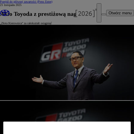
Przejdź do głównej zawartości
(Press Enter)
21 listopada 2025
Akio Toyoda z prestiżową nagrodą
Otwórz menu
„Złota Kierownica“ za całokształt osiągnięć