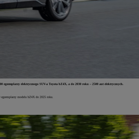
0 egzemplarzy elektrycznego SUV-a Toyota bZ4X, a do 2030 roku – 2500 aut elektrycznych.
00 egzemplarzy modelu bZ4X do 2025 roku.