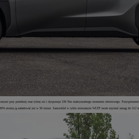
mi przy przedniej oraz tylnej osi i dysponuje 336 Nm maksymalnego momentu obrotowego. Przyspieszenie 
80% można ją naładować już w 30 minut. Samochód w cyklu mieszanym WLTP może uzyskać zasięg do 512 km. Ba