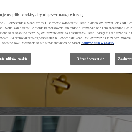
jemy pliki cookie, aby ulepszyć naszą witrynę
ć Ci korzystanie z naszej strony i usprawnić świadczenie usług, dlatego wykorzystujemy pliki co
na Twoim komputerze, telefonie komórkowym lub tablecie. Pomagają one nam zrozumieć Twoje 
cjonalność naszej witryny. Są wykorzystywane do dostarczania usług i narzędzi osób trzecich, a 
wych. Zalecamy akceptację wszystkich plików cookie. Jeżeli nie wyrażasz na to zgody, możesz 
a. Szczegółowe informacje na ten temat znajdziesz w naszej
Polityce plików cookie.
nia plików cookie
Odrzuć wszystkie
Zaakcept