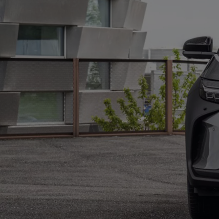
Od
105 300 zł
Corolla Hatchback
HYBRID