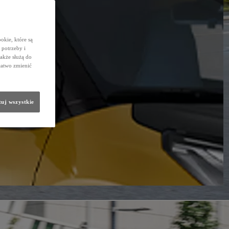
okie, które są
potrzeby i
także służą do
łatwo zmienić
uj wszystkie