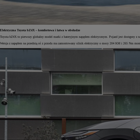
Elektryczna Toyota bZ4X – komfortowa i łatwa w obsłudze
Toyota bZ4X to pierwszy globalny model marki z bateryjnym napędem elektrycznym. Pojazd jest dostępny z na
Wersja z napędem na przednią oś z przodu ma zamontowany silnik elektryczny o mocy 204 KM i 265 Nm mom