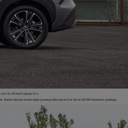
od 0 do 100 km/h zajmuje 6,9 s.
teria trakcyjna została objęta gwarancją fabryczną na 8 lat lub na 160 000 kilometrów przebiegu.