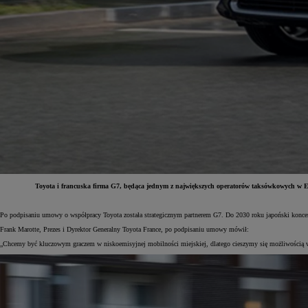
Toyota i francuska firma G7, będąca jednym z największych operatorów taksówkowych w Eu
Od
81 900 zł
Po podpisaniu umowy o współpracy Toyota została strategicznym partnerem G7. Do 2030 roku japoński koncer
Frank Marotte, Prezes i Dyrektor Generalny Toyota France, po podpisaniu umowy mówił:
Yaris Cross
HYBRID
„Chcemy być kluczowym graczem w niskoemisyjnej mobilności miejskiej, dlatego cieszymy się możliwością 