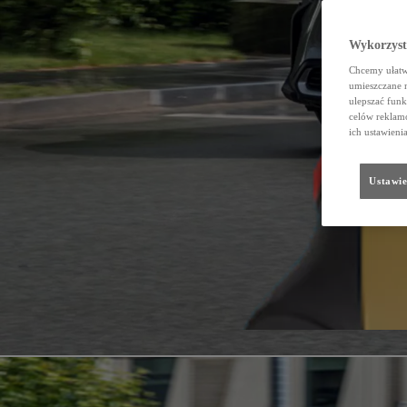
Wykorzystu
Chcemy ułatwi
umieszczane 
ulepszać funk
celów reklamo
ich ustawieni
Ustawie