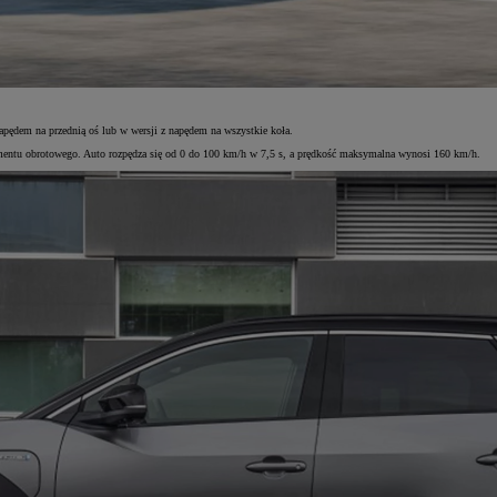
pędem na przednią oś lub w wersji z napędem na wszystkie koła.
entu obrotowego. Auto rozpędza się od 0 do 100 km/h w 7,5 s, a prędkość maksymalna wynosi 160 km/h.