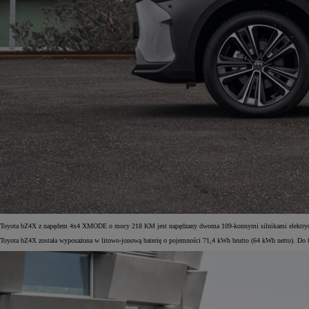
Toyota bZ4X z napędem 4x4 XMODE o mocy 218 KM jest napędzany dwoma 109-konnymi silnikami elektryczny
Toyota bZ4X została wyposażona w litowo-jonową baterię o pojemności 71,4 kWh brutto (64 kWh netto). Do 