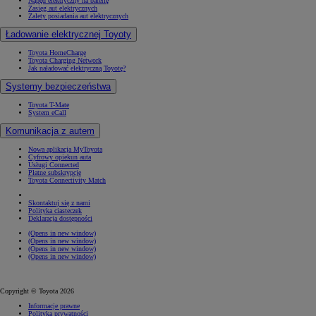
Napęd elektryczny na baterię
Zasięg aut elektrycznych
Zalety posiadania aut elektrycznych
Ładowanie elektrycznej Toyoty
Toyota HomeCharge
Toyota Charging Network
Jak naładować elektryczną Toyotę?
Systemy bezpieczeństwa
Toyota T-Mate
System eCall
Komunikacja z autem
Nowa aplikacja MyToyota
Cyfrowy opiekun auta
Usługi Connected
Płatne subskrypcje
Toyota Connectivity Match
Skontaktuj się z nami
Polityka ciasteczek
Deklaracja dostępności
(Opens in new window)
(Opens in new window)
(Opens in new window)
(Opens in new window)
Copyright © Toyota 2026
Informacje prawne
Polityka prywatności