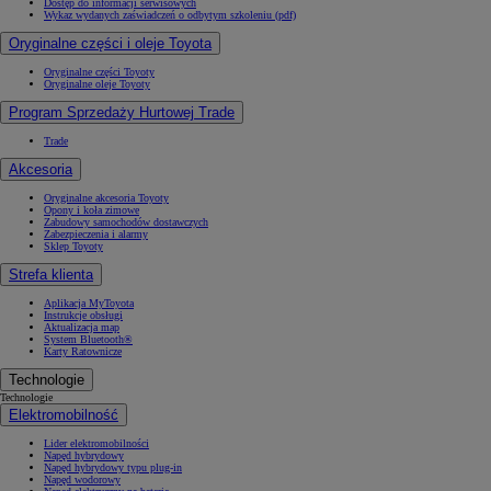
Dostęp do informacji serwisowych
Wykaz wydanych zaświadczeń o odbytym szkoleniu (pdf)
Oryginalne części i oleje Toyota
Oryginalne części Toyoty
Oryginalne oleje Toyoty
Program Sprzedaży Hurtowej Trade
Trade
Akcesoria
Oryginalne akcesoria Toyoty
Opony i koła zimowe
Zabudowy samochodów dostawczych
Zabezpieczenia i alarmy
Sklep Toyoty
Strefa klienta
Aplikacja MyToyota
Instrukcje obsługi
Aktualizacja map
System Bluetooth®
Karty Ratownicze
Technologie
Technologie
Elektromobilność
Lider elektromobilności
Napęd hybrydowy
Napęd hybrydowy typu plug-in
Napęd wodorowy