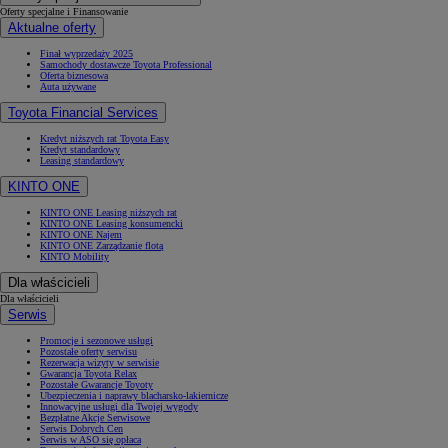
Oferty specjalne i Finansowanie
Aktualne oferty
Finał wyprzedaży 2025
Samochody dostawcze Toyota Professional
Oferta biznesowa
Auta używane
Toyota Financial Services
Kredyt niższych rat Toyota Easy
Kredyt standardowy
Leasing standardowy
KINTO ONE
KINTO ONE Leasing niższych rat
KINTO ONE Leasing konsumencki
KINTO ONE Najem
KINTO ONE Zarządzanie flotą
KINTO Mobility
Dla właścicieli
Dla właścicieli
Serwis
Promocje i sezonowe usługi
Pozostałe oferty serwisu
Rezerwacja wizyty w serwisie
Gwarancja Toyota Relax
Pozostałe Gwarancje Toyoty
Ubezpieczenia i naprawy blacharsko-lakiernicze
Innowacyjne usługi dla Twojej wygody
Bezpłatne Akcje Serwisowe
Serwis Dobrych Cen
Serwis w ASO się opłaca