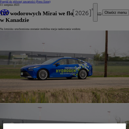
Przejdź do głównej zawartości
(Press Enter)
11 sierpnia 2023
100 wodorowych Mirai we flocie lotniska Edmonton
Otwórz menu
w Kanadzie
Na lotnisku uruchomiona zostanie mobilna stacja tankowania wodoru