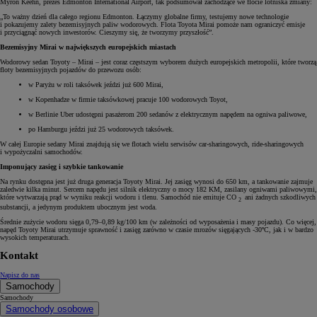
Myron Keehn, prezes Edmonton International Airport, tak podsumował zachodzące we flocie lotniska zmiany:
„To ważny dzień dla całego regionu Edmonton. Łączymy globalne firmy, testujemy nowe technologie
i pokazujemy zalety bezemisyjnych paliw wodorowych. Flota Toyota Mirai pomoże nam ograniczyć emisje
i przyciągnąć nowych inwestorów. Cieszymy się, że tworzymy przyszłość”.
Bezemisyjny Mirai w największych europejskich miastach
Wodorowy sedan Toyoty – Mirai – jest coraz częstszym wyborem dużych europejskich metropolii, które tworzą
floty bezemisyjnych pojazdów do przewozu osób:
w Paryżu w roli taksówek jeździ już 600 Mirai,
w Kopenhadze w firmie taksówkowej pracuje 100 wodorowych Toyot,
w Berlinie Uber udostępni pasażerom 200 sedanów z elektrycznym napędem na ogniwa paliwowe,
po Hamburgu jeździ już 25 wodorowych taksówek.
W całej Europie sedany Mirai znajdują się we flotach wielu serwisów car-sharingowych, ride-sharingowych
i wypożyczalni samochodów.
Imponujący zasięg i szybkie tankowanie
Na rynku dostępna jest już druga generacja Toyoty Mirai. Jej zasięg wynosi do 650 km, a tankowanie zajmuje
zaledwie kilka minut. Sercem napędu jest silnik elektryczny o mocy 182 KM, zasilany ogniwami paliwowymi,
które wytwarzają prąd w wyniku reakcji wodoru i tlenu. Samochód nie emituje CO
ani żadnych szkodliwych
2
substancji, a jedynym produktem ubocznym jest woda.
Średnie zużycie wodoru sięga 0,79–0,89 kg/100 km (w zależności od wyposażenia i masy pojazdu). Co więcej,
napęd Toyoty Mirai utrzymuje sprawność i zasięg zarówno w czasie mrozów sięgających -30ºC, jak i w bardzo
wysokich temperaturach.
Kontakt
Napisz do nas
Samochody
Samochody
Samochody osobowe