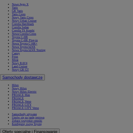
Nowe Aygo X
Yaris
GR Yaris
Yaris Cross
Nowy Yaris Cross
Nowy Urban Cruiser
Corolla Hatchback
Corolla Sedan
Corolla TS Kombi
Nowa Corolla Cross
Toyota C-HR
Toyota C-HR Plug-in
Nowa Toyota C-HR+
Nowa Toyota bZ4X
Nowa Toyota bZ4X Touring
Camry
Prius
Mirai
Nowy RAV4
Land Cruiser
Nowy GR GT
Samochody dostawcze
Hilux
Nowy Hilux
Nowy Hilux Electric
PROACE Max
PROACE
PROACE Verso
PROACE CITY
PROACE CITY Verso
Samochody używane
Umów się na jazdę testową
Zobacz wszystkie cenniki
Konfiguruj swoją Toyotę
Oferty specjalne i Finansowanie