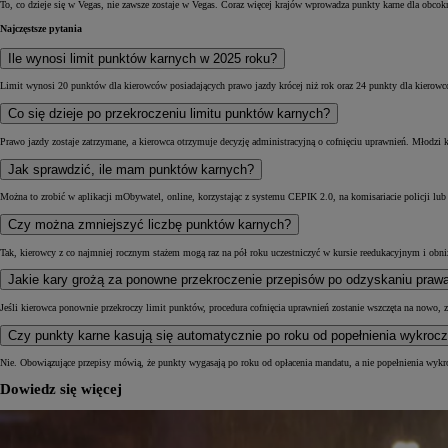
To, co dzieje się w Vegas, nie zawsze zostaje w Vegas. Coraz więcej krajów wprowadza punkty karne dla obco
Najczęstsze pytania
Ile wynosi limit punktów karnych w 2025 roku?
Limit wynosi 20 punktów dla kierowców posiadających prawo jazdy krócej niż rok oraz 24 punkty dla kierowc
Co się dzieje po przekroczeniu limitu punktów karnych?
Prawo jazdy zostaje zatrzymane, a kierowca otrzymuje decyzję administracyjną o cofnięciu uprawnień. Młodzi
Jak sprawdzić, ile mam punktów karnych?
Można to zrobić w aplikacji mObywatel, online, korzystając z systemu CEPIK 2.0, na komisariacie policji lu
Czy można zmniejszyć liczbę punktów karnych?
Tak, kierowcy z co najmniej rocznym stażem mogą raz na pół roku uczestniczyć w kursie reedukacyjnym i obn
Jakie kary grożą za ponowne przekroczenie przepisów po odzyskaniu praw
Jeśli kierowca ponownie przekroczy limit punktów, procedura cofnięcia uprawnień zostanie wszczęta na nowo,
Czy punkty karne kasują się automatycznie po roku od popełnienia wykroc
Nie. Obowiązujące przepisy mówią, że punkty wygasają po roku od opłacenia mandatu, a nie popełnienia wykr
Dowiedz się więcej