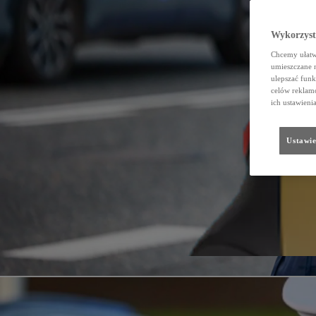
Wykorzystu
Chcemy ułatwi
umieszczane 
ulepszać funk
celów reklamo
ich ustawieni
Ustawie