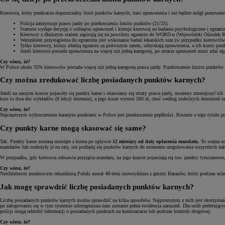
Kierowca, który przekracza dopuszczalny limit punktów karnych, traci uprawnienia i nie będzie mógł ponowni
Policja zatrzymuje prawo jazdy po przekroczeniu limitu punktów (21/25).
Starosta wydaje decyzję o cofnięciu uprawnień i kieruje kierowcę na badania psychologiczne i egzam
Kierowcy z dłuższym stażem zapisują się na powtórny egzamin do WORD-u (Wojewódzki Ośrodek Ruch
Warunkiem przystąpienia do egzaminu jest wykonanie badań lekarskich oraz (w przypadku kierowcó
Tylko kierowcy, którzy zdadzą egzamin za pierwszym razem, odzyskają uprawnienia, a ich konto pu
Jeżeli kierowca posiada uprawnienia na więcej niż jedną kategorię, po utracie uprawnień musi zdać 
Czy wiesz, że?
W Polsce około 35% kierowców posiada więcej niż jedną kategorię prawa jazdy. Przekroczenie limitu punktów k
Czy można zredukować liczbę posiadanych punktów karnych?
Jeżeli na naszym koncie pojawiły się punkty karne i obawiamy się utraty prawa jazdy, możemy zmniejszyć ich l
kurs to dwa dni wykładów (8 lekcji dziennie), a jego koszt wynosi 500 zł, choć według niektórych doniesień 
Czy wiesz, że?
Najczęstszym wykroczeniem karanym punktami w Polsce jest przekroczenie prędkości. Rocznie z tego tytułu p
Czy punkty karne mogą skasować się same?
Tak. Punkty karne zostaną usunięte z konta po upływie
12 miesięcy od daty opłacenia mandatu.
To ważna no
mandatów lub rozłożyły je na raty, nie pozbędą się punktów karnych do momentu uregulowania wszystkich nal
W przypadku, gdy kierowca odmawia przyjęcia mandatu, na jego koncie pojawiają się tzw. punkty tymczasowe,
Czy wiesz, że?
Niechlubnym punktowym rekordzistą Polski został 48-letni motocyklista z gminy Baranów, który podczas ucie
Jak mogę sprawdzić liczbę posiadanych punktów karnych?
Liczbę posiadanych punktów karnych można sprawdzić na kilka sposobów. Najprostszym z nich jest skorzystan
po zalogowaniu się w tym systemie udostępniona nam zostanie pełna ewidencja naruszeń. Dla osób preferując
policji mogą udzielić informacji o posiadanych punktach na komisariacie lub podczas kontroli drogowej.
Czy wiesz, że?