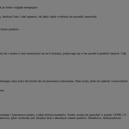
ok po kroku wygląda następująco:
ę, ukończyć kurs i zdać egzamin, tak jakby nigdy wcześniej nie posiadali uprawnień.
a limitu punktów.
 niż rok i można w nim uczestniczyć raz na 6 miesięcy, pozbywając się w ten sposób 6 punktów karnych. Cały
ślonego czasu (roku lub dwóch lat) od ujawnienia wykroczenia. Teraz osoby, które nie opłaciły wystawionych
rawę.
rzyznane i tymczasowe punkty, a także historię mandatów. Punkty można też sprawdzić w portalu CEPIK 2.0 –
tarostwie, gdzie wydawany jest oficjalny druk z aktualnym stanem punktów. Dodatkowo, funkcjonariusze