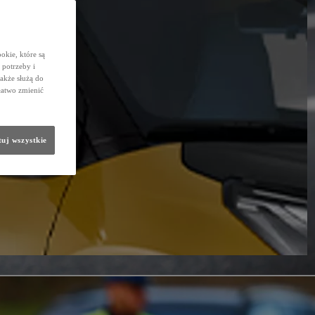
okie, które są
potrzeby i
także służą do
łatwo zmienić
uj wszystkie