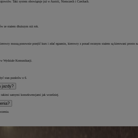
krajowców. Taki system obowiązuje już w Austrii, Niemczech i Czechach.
ów ze stażem dłuższym niż rok.
 kierowcy muszą ponownie przejść kurs i zdać egzamin, kierowcy z ponad rocznym stażem są kierowani prosto 
b w Wydziale Komunikacji.
iżyć stan punktów o 6.
a jazdy?
 z takimi samymi konsekwencjami jak wcześniej.
zenia?
oczenia.