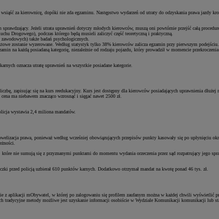
e wsiąść za kierownicę, dopóki nie zda egzaminu. Następstwo wydarzeń od utraty do odzyskania prawa jazdy kr
in sprawdzający. Jeżeli utrata uprawnień dotyczy młodych kierowców, muszą oni powtórnie przejść całą procedur
u Drogowego), podczas którego będą musieli zaliczyć część teoretyczną i praktyczną.
w zawodowych) także badań psychologicznych.
nktowe zostanie wyzerowane. Według statystyk tylko 38% kierowców zalicza egzamin przy pierwszym podejściu.
egzamin na każdą posiadaną kategorię, niezależnie od rodzaju pojazdu, który prowadził w momencie przekroczeni
arnych oznacza utratę uprawnień na wszystkie posiadane kategorie.
iczbę, zapisując się na kurs reedukacyjny. Kurs jest dostępny dla kierowców posiadających uprawnienia dłużej
ta cena ma niebawem znacząco wzrosnąć i sięgać nawet 2500 zł.
olicja wystawia 2,4 miliona mandatów.
welizacja prawa, ponieważ według wcześniej obowiązujących przepisów punkty kasowały się po upłynięciu okre
eżności.
 które nie sumują się z przyznanymi punktami do momentu wydania orzeczenia przez sąd rozpatrujący jego sp
czki przed policją uzbierał 610 punktów karnych. Dodatkowo otrzymał mandat na kwotę ponad 46 tys. zł.
ie z aplikacji mObywatel, w której po zalogowaniu się profilem zaufanym można w każdej chwili wyświetlić p
ych tradycyjne metody możliwe jest uzyskanie informacji osobiście w Wydziale Komunikacji komunikacji lub s