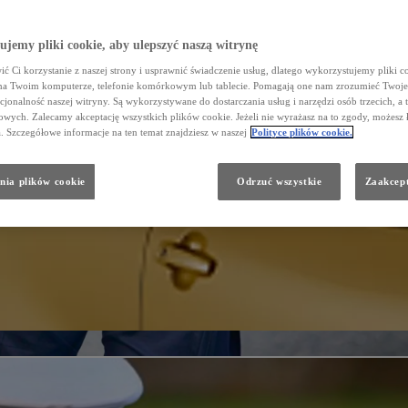
jemy pliki cookie, aby ulepszyć naszą witrynę
ć Ci korzystanie z naszej strony i usprawnić świadczenie usług, dlatego wykorzystujemy pliki co
na Twoim komputerze, telefonie komórkowym lub tablecie. Pomagają one nam zrozumieć Twoje 
cjonalność naszej witryny. Są wykorzystywane do dostarczania usług i narzędzi osób trzecich, a 
wych. Zalecamy akceptację wszystkich plików cookie. Jeżeli nie wyrażasz na to zgody, możesz 
a. Szczegółowe informacje na ten temat znajdziesz w naszej
Polityce plików cookie.
nia plików cookie
Odrzuć wszystkie
Zaakcept