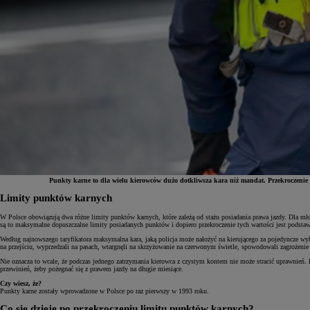
Punkty karne to dla wielu kierowców dużo dotkliwsza kara niż mandat. Przekroczenie do
Limity punktów karnych
Od
81 900 zł
W Polsce obowiązują dwa różne limity punktów karnych, które zależą od stażu posiadania prawa jazdy. Dla mło
są to maksymalne dopuszczalne limity posiadanych punktów i dopiero przekroczenie tych wartości jest podsta
Yaris Cross
Według najnowszego taryfikatora maksymalna kara, jaką policja może nałożyć na kierującego za pojedyncze wyk
HYBRID
na przejściu, wyprzedzali na pasach, wtargnęli na skrzyżowanie na czerwonym świetle, spowodowali zagrożen
Nie oznacza to wcale, że podczas jednego zatrzymania kierowca z czystym kontem nie może stracić uprawnień.
przewinień, żeby pożegnać się z prawem jazdy na długie miesiące.
Czy wiesz, że?
Punkty karne zostały wprowadzone w Polsce po raz pierwszy w 1993 roku.
Co się dzieje po przekroczeniu limitu punktów karnych?