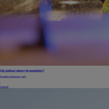
Od
105 300 zł
Corolla Hatchback
HYBRID
Jak uniknąć zimowych mandatów?
Poradnik bezpiecznej jazdy
Sprawdź