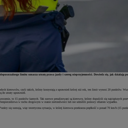
puszczalnego limitu oznacza utratę prawa jazdy i szereg nieprzyjemności. Dowiedz się, jak działają pu
dych kierowców, czyli takich, którzy korzystają z uprawnień krócej niż rok, ten limit wynosi 20 punktów. Wsz
wą do utraty uprawnień.
roczenie, to 15 punktów karnych. Tak surowo penalizowani są kierowcy, którzy dopuścili się najcięższych prze
ie bezpieczeństwa w ruchu drogowym w stanie nietrzeźwości lub nie udzielili pomocy ofiarom wypadku.
 Punkty się sumują, więc teoretyczna sytuacja, w której kierowca przekracza prędkość o ponad 70 km/h (15 pu