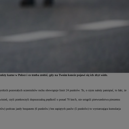
nkty karne w Polsce i co trzeba zrobić, gdy na Twoim koncie pojawi się ich zbyt wiele.
ystkich pozostałych uczestników ruchu obowiązuje limit 24 punktów. To, o czym należy pamiętać, to fakt, że
winień, czyli przekroczyli dopuszczalną prędkość o ponad 70 km/h, nie ustąpili pierwszeństwa pieszemu
nktów) podczas jazdy buspasem (6 punktów.) bez zapiętych pasów (5 punktów) to wystarczająca kumulacja