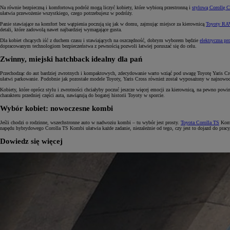
Na równie bezpieczną i komfortową podróż mogą liczyć kobiety, które wybiorą przestronną i
stylową Corollę C
ułatwia przewożenie wszystkiego, czego potrzebujesz w podróży.
Panie stawiające na komfort bez wątpienia poczują się jak w domu, zajmując miejsce za kierownicą
Toyoty RA
detali, które zadowolą nawet najbardziej wymagające gusta.
Dla kobiet chcących iść z duchem czasu i stawiających na oszczędność, dobrym wyborem będzie
elektryczna pr
dopracowanym technologiom bezpieczeństwa z pewnością pozwoli łatwiej poruszać się do celu.
Zwinny, miejski hatchback idealny dla pań
Przechodząc do aut bardziej zwrotnych i kompaktowych, zdecydowanie warto wziąć pod uwagę Toyotę Yaris Cr
ułatwi parkowanie. Podobnie jak pozostałe modele Toyoty, Yaris Cross również został wyposażony w najnowoc
Kobiety, które oprócz stylu i zwrotności chciałyby poczuć jeszcze więcej emocji za kierownicą, na pewno powi
charakteru przedniej części auta, nawiązują do bogatej historii Toyoty w sporcie.
Wybór kobiet: nowoczesne kombi
Jeśli chodzi o rodzinne, wszechstronne auto w nadwoziu kombi – tu wybór jest prosty.
Toyota Corolla TS
Kombi
napędu hybrydowego Corolla TS Kombi ułatwia każde zadanie, niezależnie od tego, czy jest to dojazd do pracy
Dowiedz się więcej