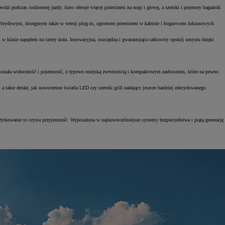
dzi podczas codziennej jazdy. Auto oferuje więcej przestrzeni na nogi i głowę, a szeroki i pojemny bagażnik
rydowym, dostępnym także w wersji plug-in, ogromem przestrzeni w kabinie i bogactwem luksusowych
klasie napędem na cztery koła. Innowacyjna, oszczędna i gwarantująca całkowity spokój umysłu dzięki
doskonała widoczność i pojemność, z typowo miejską zwrotnością i kompaktowym nadwoziem, które na pewno
a takie detale, jak nowoczesne światła LED czy szeroki grill nadający jeszcze bardziej zdecydowanego
użytkowanie to czysta przyjemność. Wyposażona w najnowocześniejsze systemy bezpieczeństwa i piątą generację