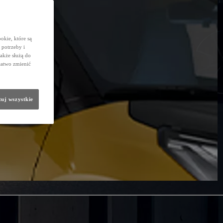
okie, które są
potrzeby i
także służą do
łatwo zmienić
uj wszystkie