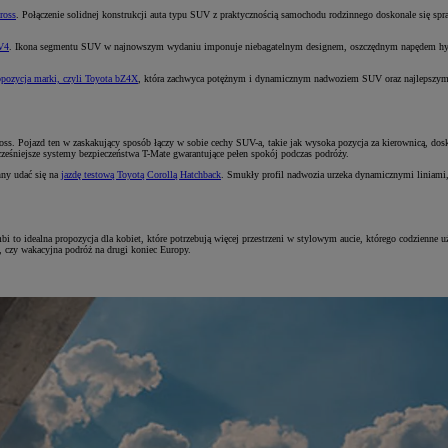
ross
. Połączenie solidnej konstrukcji auta typu SUV z praktycznością samochodu rodzinnego doskonale się spraw
V4
. Ikona segmentu SUV w najnowszym wydaniu imponuje niebagatelnym designem, oszczędnym napędem hyb
opozycja marki, czyli Toyota bZ4X
, która zachwyca potężnym i dynamicznym nadwoziem SUV oraz najlepszym w 
oss. Pojazd ten w zaskakujący sposób łączy w sobie cechy SUV-a, takie jak wysoka pozycja za kierownicą, 
ześniejsze systemy bezpieczeństwa T-Mate gwarantujące pełen spokój podczas podróży.
nny udać się na
jazdę testową Toyotą Corollą Hatchback
. Smukły profil nadwozia urzeka dynamicznymi liniami, 
 to idealna propozycja dla kobiet, które potrzebują więcej przestrzeni w stylowym aucie, którego codzienne 
, czy wakacyjna podróż na drugi koniec Europy.