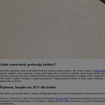
Jakie samochody preferują kobiety?
Jest kilka czynników, które są dla kobiet kluczowe podczas wyboru pojazdu. Jak wynika z badań, aż
66% kobiet
Od
81 900 zł
miejscu aspektów, które sprawiają, że dany model będzie dla nich dobrym wyborem, niskie koszty użytkowania
Jak panie użytkują swoje auta? Kobiety głównie wybierają się swoimi pojazdami na zakupy (70%). Ponad połowa
Jeśli chodzi o aspekty wizualne, tu zdania są podzielone. Najpopularniejsze kolory to biały, czarny i nieb
Yaris Cross
uplasowała się Toyota.
HYBRID
Pojemny, bezpieczny SUV dla kobiet
Jak widać z powyższych danych, kobiety preferują auta dające im poczucie bezpieczeństwa, oferujące komfort po
Stylowa, futurystyczna i pełna innowacyjnych technologii
Toyota C-HR
z pewnością przypadnie do gustu płci 
ostrzegania o ruchu poprzecznym z tyłu pojazdu z funkcją automatycznego hamowania czy asystent bezpieczne
przyjemnością.