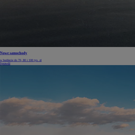
Nowe samochody
w budżecie do 70, 80 i 100 tys. zł
Sprawdź