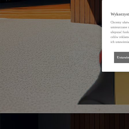
Wykorzystu
Chcemy ułatwi
umieszczane 
ulepszać funk
celów reklamo
ich ustawieni
Ustawie