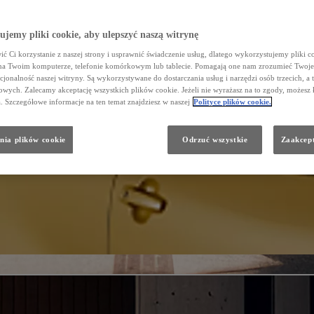
jemy pliki cookie, aby ulepszyć naszą witrynę
ć Ci korzystanie z naszej strony i usprawnić świadczenie usług, dlatego wykorzystujemy pliki co
na Twoim komputerze, telefonie komórkowym lub tablecie. Pomagają one nam zrozumieć Twoje 
cjonalność naszej witryny. Są wykorzystywane do dostarczania usług i narzędzi osób trzecich, a 
wych. Zalecamy akceptację wszystkich plików cookie. Jeżeli nie wyrażasz na to zgody, możesz 
a. Szczegółowe informacje na ten temat znajdziesz w naszej
Polityce plików cookie.
nia plików cookie
Odrzuć wszystkie
Zaakcept