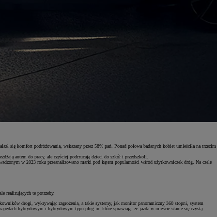
znalazł się komfort podróżowania, wskazany przez 58% pań. Ponad połowa badanych kobiet umieściła na trzecim
ają autem do pracy, ale częściej podrzucają dzieci do szkół i przedszkoli.
zeprowadzonym w 2023 roku przeanalizowano marki pod kątem popularności wśród użytkowniczek dróg. Na czele
le realizujących te potrzeby.
tkowników drogi, wykrywając zagrożenia, a takie systemy, jak monitor panoramiczny 360 stopni, system
apędach hybrydowym i hybrydowym typu plug-in, które sprawiają, że jazda w mieście stanie się czystą