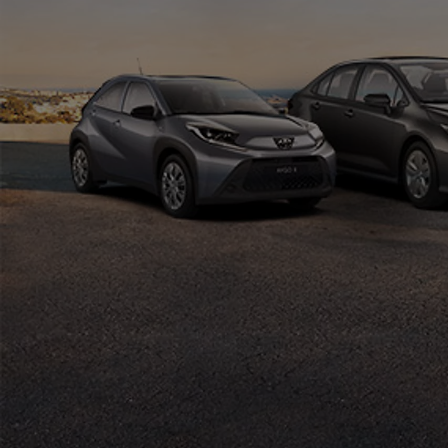
Od
105 300 zł
Corolla Hatchback
HYBRID