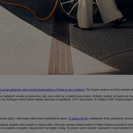
 za najważniejszą cechę uważa bezpieczeństwo
(Opens in new window)
. Na drugim miejscu na liście potrzeb 
.
 badanych wsiada za kierownicę, gdy musi udać się w podróż poza miasto. Kobiety rzadziej od mężczyzn dojeżdż
ieski, a trzy królujące wśród kobiet rodzaje nadwozia to hatchback, SUV oraz kombi. W badaniu S&P Global pr
dczas jazdy i ułatwiające załatwianie codziennych spraw.
W ofercie Toyoty
znajdziemy kilka propozycji doskona
pięknej ceniącej sobie spokój w trakcie jazdy. Aktywne systemy bezpieczeństwa T-Mate chronią wszystkich uży
go wysiadania z pojazdu, dają pewność na każdej z dróg. Na pewno warto również wspomnieć o innowacyjnych n