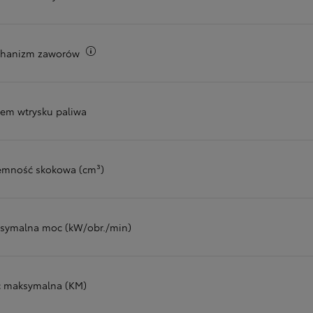
Więcej informacji
hanizm zaworów
tem wtrysku paliwa
emność skokowa (cm³)
symalna moc (kW/obr./min)
 maksymalna (KM)