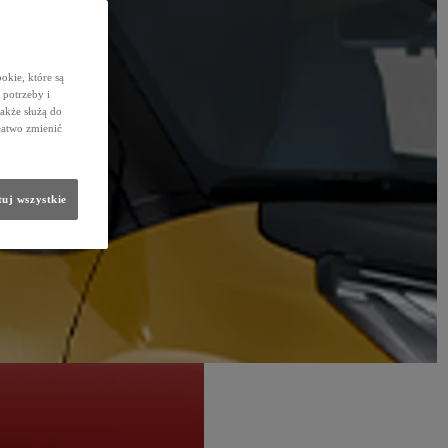
okie, które są
potrzeby i
także służą do
łatwo zmienić
uj wszystkie