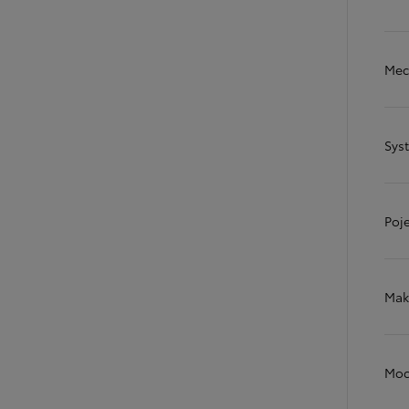
Mec
Sys
Poj
Mak
Moc