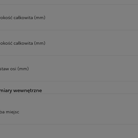
rokość całkowita (mm)
okość całkowita (mm)
staw osi (mm)
miary wewnętrzne
zba miejsc