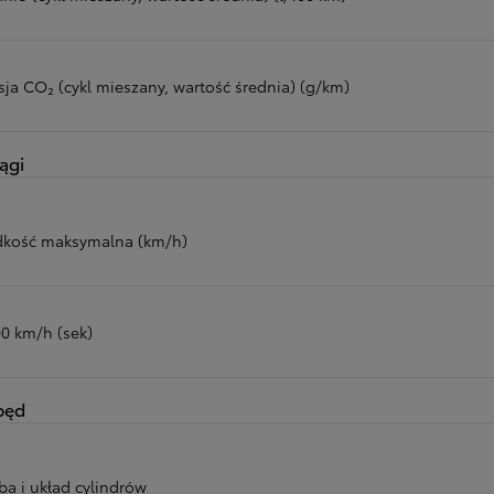
sja CO₂ (cykl mieszany, wartość średnia) (g/km)
ągi
dkość maksymalna (km/h)
00 km/h (sek)
pęd
ba i układ cylindrów