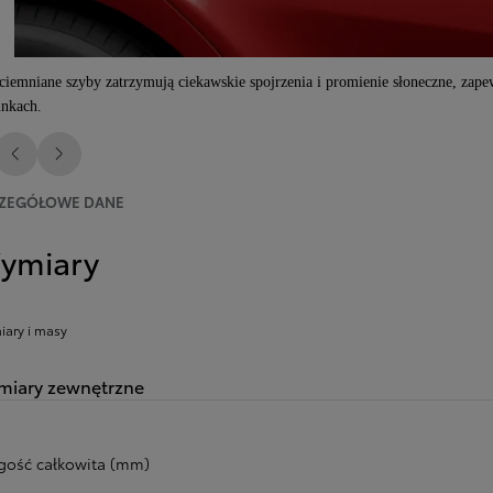
ciemniane szyby zatrzymują ciekawskie spojrzenia i promienie słoneczne, za
nkach.
Poprzedni
Następny
ZEGÓŁOWE DANE
ymiary
ary i masy
iary zewnętrzne
gość całkowita (mm)