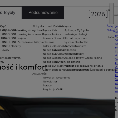
is Toyoty
Podsumowanie
oty
yoty
 ONE
Kluby dla dzieci i młodzieży
Strefa klienta
Świętuje
ełnosprawnościami
KINTO ONE Leasing niższych rat
Toyota Kids
Aplikacja MyToyota
Odkryj 3
Ak
KINTO ONE Leasing konsumencki
Toyota Juniors
Instrukcje obsługi
pr
Umów się
 Trade
KINTO ONE Najem
Konkurs Dream Car
Aktualizacja map
Ce
KINTO ONE Zarządzanie flotą
Elektromobilność
System Bluetooth®
ws
KINTO Mobility
Lider elektromobilności
Karty Ratownicze
mo
 Toyoty
Napęd hybrydowy
Toyota Collection
S
Napęd hybrydowy typu plug-in
Kolekcje Toyoty
do
ów dostawczych
Napęd wodorowy
Kolekcje Toyoty Gazoo Racing
To
army
Napęd elektryczny na baterię
FAQ
ność i komfort
Pr
Zasięg aut elektrycznych
Najczęściej zadawane pytania
Of
Zalety posiadania aut elektrycznych
Wykaz wydanych zaświadczeń o odbytym s
KI
Aktualności
fi
Nowości i wydarzenia
S
Newsletter
u
Porady
in
Regulacje CAFE
w
U
si
ja
te