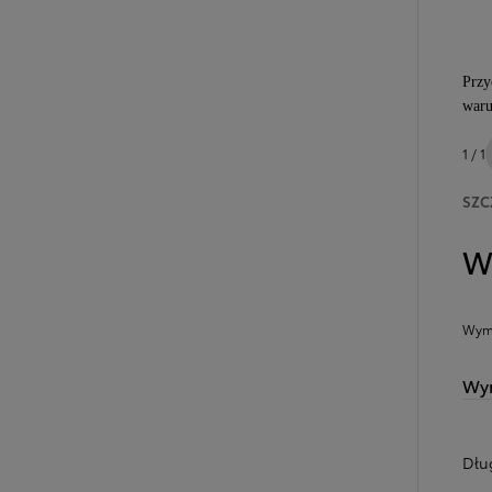
Przy
waru
1 / 1
SZC
W
Wymi
Wym
Dłu