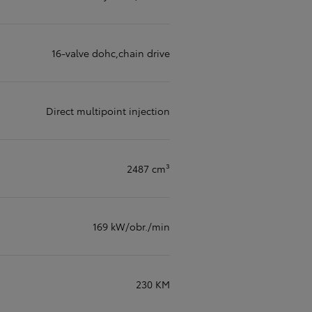
16-valve dohc,chain drive
Direct multipoint injection
2487 cm³
169 kW/obr./min
230 KM