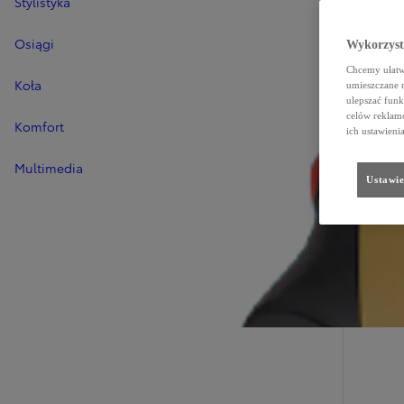
Stylistyka
Osiągi
Wykorzystu
Chcemy ułatwi
Koła
umieszczane 
ulepszać funk
celów reklamo
Komfort
ich ustawieni
Multimedia
Ustawie