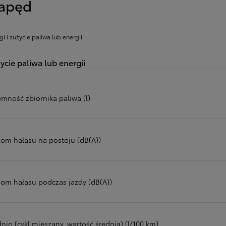
apęd
gi i zużycie paliwa lub energii
ycie paliwa lub energii
emność zbiornika paliwa (l)
iom hałasu na postoju (dB(A))
iom hałasu podczas jazdy (dB(A))
nio (cykl mieszany, wartość średnia) (l/100 km)