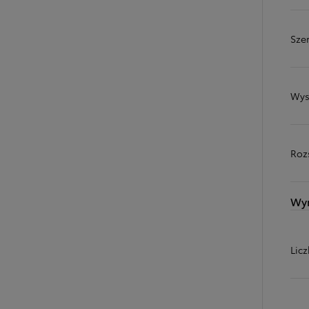
Sze
Wys
Roz
Wy
Od
81 900 zł
Yaris Cross
HYBRID
Lic