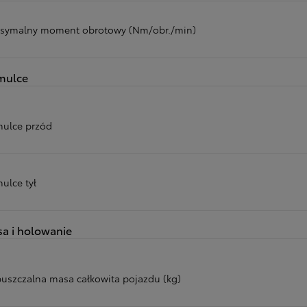
symalny moment obrotowy (Nm/obr./min)
mulce
ulce przód
ulce tył
a i holowanie
uszczalna masa całkowita pojazdu (kg)