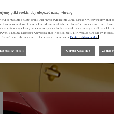
jemy pliki cookie, aby ulepszyć naszą witrynę
ć Ci korzystanie z naszej strony i usprawnić świadczenie usług, dlatego wykorzystujemy pliki co
na Twoim komputerze, telefonie komórkowym lub tablecie. Pomagają one nam zrozumieć Twoje 
cjonalność naszej witryny. Są wykorzystywane do dostarczania usług i narzędzi osób trzecich, a 
wych. Zalecamy akceptację wszystkich plików cookie. Jeżeli nie wyrażasz na to zgody, możesz 
a. Szczegółowe informacje na ten temat znajdziesz w naszej
Polityce plików cookie.
nia plików cookie
Odrzuć wszystkie
Zaakcept