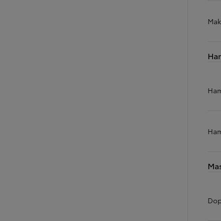
Mak
Od
105 300 zł
Ha
Corolla Hatchback
HYBRID
Ham
Ham
Mas
Dop