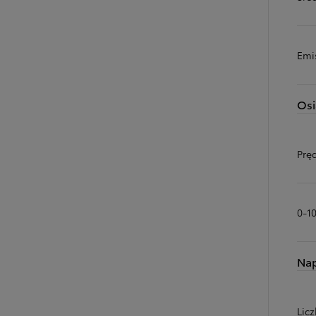
Emi
Osi
Prę
0-1
Na
Licz