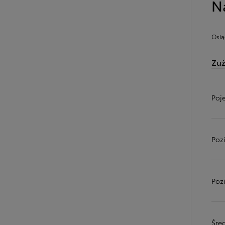
N
Osią
Zuż
Poj
Poz
Poz
Śred