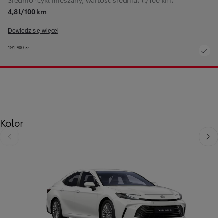
Średnio (cykl mieszany, wartość średnia) (l/100 km)
4,8 l/100 km
Dowiedz się więcej
191 900 zł
Kolor
Poprzedni
Nast