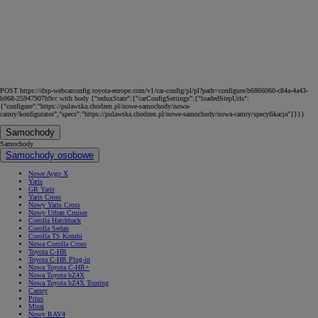
POST https://dxp-webcarconfig.toyota-europe.com/v1/car-config/pl/pl?path=configure/b6866060-c84a-4a43-
b968-25947907b9cc with body {"reduxState":{"carConfigSettings":{"loadedStepUrls":
{"configure":"https://pulawska.chodzen.pl/nowe-samochody/nowa-
camry/konfigurator","specs":"https://pulawska.chodzen.pl/nowe-samochody/nowa-camry/specyfikacja"}}}}
Samochody
Samochody
Samochody osobowe
Nowe Aygo X
Yaris
GR Yaris
Yaris Cross
Nowy Yaris Cross
Nowy Urban Cruiser
Corolla Hatchback
Corolla Sedan
Corolla TS Kombi
Nowa Corolla Cross
Toyota C-HR
Toyota C-HR Plug-in
Nowa Toyota C-HR+
Nowa Toyota bZ4X
Nowa Toyota bZ4X Touring
Camry
Prius
Mirai
Nowy RAV4