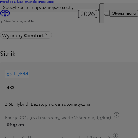
Przejdź do głównej zawartości
(Press Enter)
Specyfikacje i najważniejsze cechy
Cena została zaktualizowana Cena Twojej konfiguracji została zmieniona na 191 900 zł.
Otwórz menu
Wróć do strony modelu
Wybrany
Comfort
Silnik
Hybrid
4X2
2.5L Hybrid
,
Bezstopniowa automatyczna
Przełącz
Emisja CO₂ (cykl mieszany, wartość średnia) (g/km)
109 g/km
Przełącz 