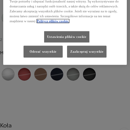
Twoje potrzeby i ulepszać funkcjonalność naszej witryny. Są wykorzystywane do
dostarczania usług i narzędzi osób trzecich, a także służą do celów reklamowych.
Zalecamy akceptację wszystkich plików cookie. Jeżeli nie wyrażasz na to zgody,
możesz łatwo zmienić ich ustawienia. Szczegółowe informacje na ten temat
znajdziesz w naszej
Polityce plików cookie.
089 Platinum White Pearl
Ustawienia plików cookie
2 900 zł
-
4 400 zł
Metalik
Odrzuć wszystkie
Zaakceptuj wszystkie
1F7 Silver Diamond
3U9 Royal Red
4Y6 Precious Bronze
8X8 Elite Blue
1L5 Precious Metal
229 Aura Black
Koła