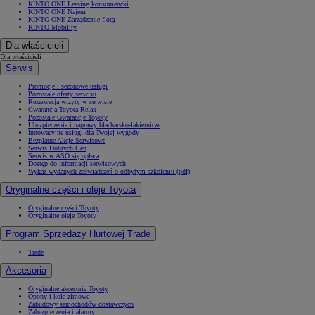
KINTO ONE Leasing konsumencki
KINTO ONE Najem
KINTO ONE Zarządzanie flotą
KINTO Mobility
Dla właścicieli
Dla właścicieli
Serwis
Promocje i sezonowe usługi
Pozostałe oferty serwisu
Rezerwacja wizyty w serwisie
Gwarancja Toyota Relax
Pozostałe Gwarancje Toyoty
Ubezpieczenia i naprawy blacharsko-lakiernicze
Innowacyjne usługi dla Twojej wygody
Bezpłatne Akcje Serwisowe
Serwis Dobrych Cen
Serwis w ASO się opłaca
Dostęp do informacji serwisowych
Wykaz wydanych zaświadczeń o odbytym szkoleniu (pdf)
Oryginalne części i oleje Toyota
Oryginalne części Toyoty
Oryginalne oleje Toyoty
Program Sprzedaży Hurtowej Trade
Trade
Akcesoria
Oryginalne akcesoria Toyoty
Opony i koła zimowe
Zabudowy samochodów dostawczych
Zabezpieczenia i alarmy