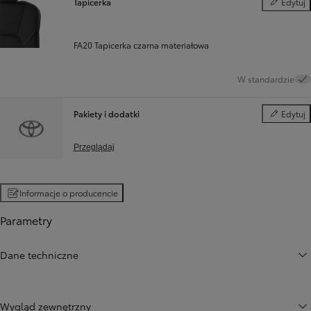
Tapicerka
Edytuj
Tapicerka
FA20 Tapicerka czarna materiałowa
W standardzie
Pakiety i dodatki
Edytuj
Pakiety i d
Przeglądaj
Informacje o producencie
Parametry
Dane techniczne
Wygląd zewnętrzny