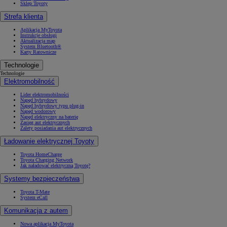
Sklep Toyoty
Strefa klienta
Aplikacja MyToyota
Instrukcje obsługi
Aktualizacja map
System Bluetooth®
Karty Ratownicze
Technologie
Technologie
Elektromobilność
Lider elektromobilności
Napęd hybrydowy
Napęd hybrydowy typu plug-in
Napęd wodorowy
Napęd elektryczny na baterię
Zasięg aut elektrycznych
Zalety posiadania aut elektrycznych
Ładowanie elektrycznej Toyoty
Toyota HomeCharge
Toyota Charging Network
Jak naładować elektryczną Toyotę?
Systemy bezpieczeństwa
Toyota T-Mate
System eCall
Komunikacja z autem
Nowa aplikacja MyToyota