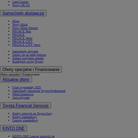
Land Cruiser
Nowy GR GT
Samochody dostawcze
Hilux
Nowy Hilux
Nowy Hilux Electric
PROACE Max
PROACE
PROACE Verso
PROACE CITY
PROACE CITY Verso
Samochody używane
Umów się na jazdę testową
Zobacz wszystkie cenniki
Konfiguruj swoją Toyotę
Oferty specjalne i Finansowanie
Oferty specjalne i Finansowanie
Aktualne oferty
Finał wyprzedaży 2025
Samochody dostawcze Toyota Professional
Oferta biznesowa
Auta używane
Toyota Financial Services
Kredyt niższych rat Toyota Easy
Kredyt standardowy
Leasing standardowy
KINTO ONE
KINTO ONE Leasing niższych rat