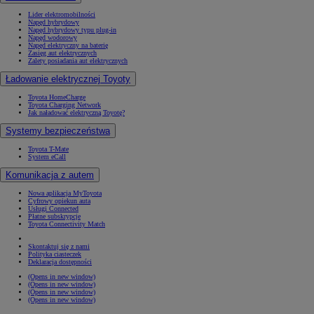
Lider elektromobilności
Napęd hybrydowy
Napęd hybrydowy typu plug-in
Napęd wodorowy
Napęd elektryczny na baterię
Zasięg aut elektrycznych
Zalety posiadania aut elektrycznych
Ładowanie elektrycznej Toyoty
Toyota HomeCharge
Toyota Charging Network
Jak naładować elektryczną Toyotę?
Systemy bezpieczeństwa
Toyota T-Mate
System eCall
Komunikacja z autem
Nowa aplikacja MyToyota
Cyfrowy opiekun auta
Usługi Connected
Płatne subskrypcje
Toyota Connectivity Match
Skontaktuj się z nami
Polityka ciasteczek
Deklaracja dostępności
(Opens in new window)
(Opens in new window)
(Opens in new window)
(Opens in new window)