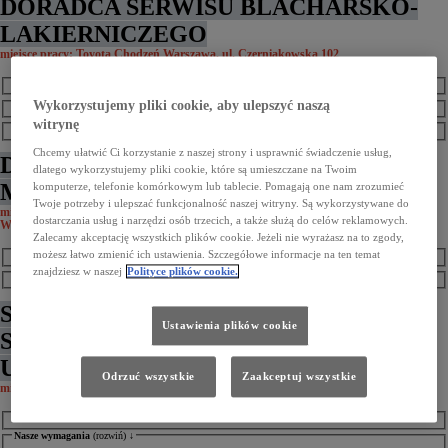
DORADCA SERWISU BLACHARSKO-
LAKIERNICZEGO
miejsce pracy: Toyota Chodzeń Warszawa, ul. Czerniakowska 102
Twój zakres obowiązków
(rozwiń) ↓
Nasze wymagania
(rozwiń) ↓
Wykorzystujemy pliki cookie, aby ulepszyć naszą
witrynę
To oferujemy
(rozwiń) ↓
Chcemy ułatwić Ci korzystanie z naszej strony i usprawnić świadczenie usług,
DORADCA SERWISU
dlatego wykorzystujemy pliki cookie, które są umieszczane na Twoim
MECHANICZNEGO
komputerze, telefonie komórkowym lub tablecie. Pomagają one nam zrozumieć
Twoje potrzeby i ulepszać funkcjonalność naszej witryny. Są wykorzystywane do
miejsce pracy: Toyota Chodzeń Piaseczno, ul. Puławska 52 lub Toyota Chodzeń
dostarczania usług i narzędzi osób trzecich, a także służą do celów reklamowych.
Warszawa, ul. Czerniakowska 102
Zalecamy akceptację wszystkich plików cookie. Jeżeli nie wyrażasz na to zgody,
Nasze wymagania
(rozwiń) ↓
możesz łatwo zmienić ich ustawienia. Szczegółowe informacje na ten temat
znajdziesz w naszej
Polityce plików cookie.
To oferujemy
(rozwiń) ↓
SPECJALISTA DS. SPRZEDAŻY
Ustawienia plików cookie
SAMOCHODÓW DOSTAWCZYCH I
UŻYTKOWYCH
Odrzuć wszystkie
Zaakceptuj wszystkie
miejsce pracy: Toyota Chodzeń Piaseczno, ul. Puławska 52
Twój zakres obowiązków
(rozwiń) ↓
Nasze wymagania
(rozwiń) ↓