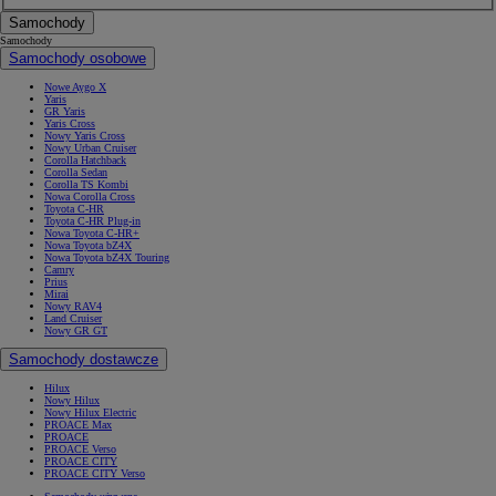
Samochody
Samochody
Samochody osobowe
Nowe Aygo X
Yaris
GR Yaris
Yaris Cross
Nowy Yaris Cross
Nowy Urban Cruiser
Corolla Hatchback
Corolla Sedan
Corolla TS Kombi
Nowa Corolla Cross
Toyota C-HR
Toyota C-HR Plug-in
Nowa Toyota C-HR+
Nowa Toyota bZ4X
Nowa Toyota bZ4X Touring
Camry
Prius
Mirai
Nowy RAV4
Land Cruiser
Nowy GR GT
Samochody dostawcze
Hilux
Nowy Hilux
Nowy Hilux Electric
PROACE Max
PROACE
PROACE Verso
PROACE CITY
PROACE CITY Verso