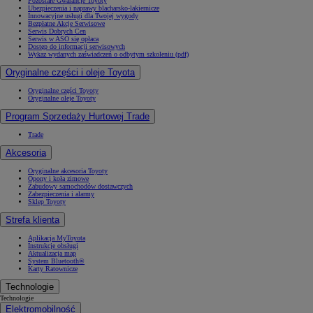
Pozostałe Gwarancje Toyoty
Ubezpieczenia i naprawy blacharsko-lakiernicze
Innowacyjne usługi dla Twojej wygody
Bezpłatne Akcje Serwisowe
Serwis Dobrych Cen
Serwis w ASO się opłaca
Dostęp do informacji serwisowych
Wykaz wydanych zaświadczeń o odbytym szkoleniu (pdf)
Oryginalne części i oleje Toyota
Oryginalne części Toyoty
Oryginalne oleje Toyoty
Program Sprzedaży Hurtowej Trade
Trade
Akcesoria
Oryginalne akcesoria Toyoty
Opony i koła zimowe
Zabudowy samochodów dostawczych
Zabezpieczenia i alarmy
Sklep Toyoty
Strefa klienta
Aplikacja MyToyota
Instrukcje obsługi
Aktualizacja map
System Bluetooth®
Karty Ratownicze
Technologie
Technologie
Elektromobilność