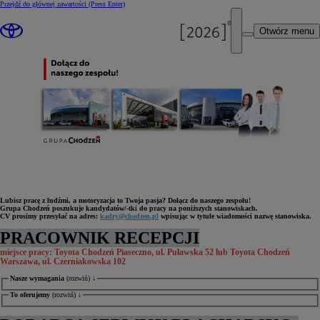
Przejdź do głównej zawartości
(Press Enter)
Otwórz menu
Lubisz pracę z ludźmi, a motoryzacja to Twoja pasja? Dołącz do naszego zespołu!
Grupa Chodzeń poszukuje kandydatów/-tki do pracy na poniższych stanowiskach.
CV prosimy przesyłać na adres:
kadry@chodzen.pl
wpisując w tytule wiadomości nazwę stanowiska.
PRACOWNIK RECEPCJI
miejsce pracy: Toyota Chodzeń Piaseczno, ul. Puławska 52 lub Toyota Chodzeń
Warszawa, ul. Czerniakowska 102
Nasze wymagania
(rozwiń) ↓
To oferujemy
(rozwiń) ↓