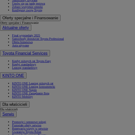
Samochody używane
Umów się na jazdę testową
Zobacz wszystkie cenniki
Konfiguruj swoją Toyotę
Oferty specjalne i Finansowanie
Oferty specjalne i Finansowanie
Aktualne oferty
Finał wyprzedaży 2025
Samochody dostawcze Toyota Professional
Oferta biznesowa
Auta używane
Toyota Financial Services
Kredyt niższych rat Toyota Easy
Kredyt standardowy
Leasing standardowy
KINTO ONE
KINTO ONE Leasing niższych rat
KINTO ONE Leasing konsumencki
KINTO ONE Najem
KINTO ONE Zarządzanie flotą
KINTO Mobility
Dla właścicieli
Dla właścicieli
Serwis
Promocje i sezonowe usługi
Pozostałe oferty serwisu
Rezerwacja wizyty w serwisie
Gwarancja Toyota Relax