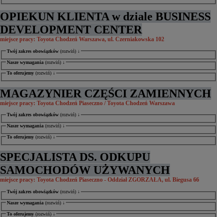
OPIEKUN KLIENTA w dziale BUSINESS
DEVELOPMENT CENTER
miejsce pracy: Toyota Chodzeń Warszawa, ul. Czerniakowska 102
Twój zakres obowiązków
(rozwiń) ↓
Nasze wymagania
(rozwiń) ↓
To oferujemy
(rozwiń) ↓
MAGAZYNIER CZĘŚCI ZAMIENNYCH
miejsce pracy: Toyota Chodzeń Piaseczno / Toyota Chodzeń Warszawa
Twój zakres obowiązków
(rozwiń) ↓
Nasze wymagania
(rozwiń) ↓
To oferujemy
(rozwiń) ↓
SPECJALISTA DS. ODKUPU
SAMOCHODÓW UŻYWANYCH
miejsce pracy: Toyota Chodzeń Piaseczno - Oddział ZGORZAŁA, ul. Biegusa 66
Twój zakres obowiązków
(rozwiń) ↓
Nasze wymagania
(rozwiń) ↓
To oferujemy
(rozwiń) ↓