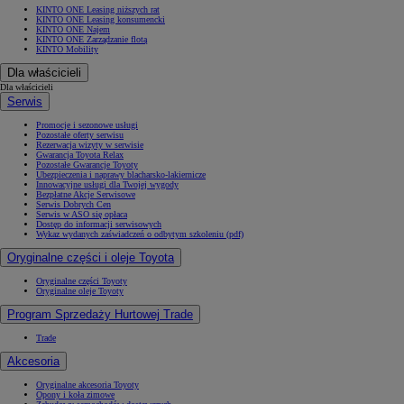
KINTO ONE Leasing niższych rat
KINTO ONE Leasing konsumencki
KINTO ONE Najem
KINTO ONE Zarządzanie flotą
KINTO Mobility
Dla właścicieli
Dla właścicieli
Serwis
Promocje i sezonowe usługi
Pozostałe oferty serwisu
Rezerwacja wizyty w serwisie
Gwarancja Toyota Relax
Pozostałe Gwarancje Toyoty
Ubezpieczenia i naprawy blacharsko-lakiernicze
Innowacyjne usługi dla Twojej wygody
Bezpłatne Akcje Serwisowe
Serwis Dobrych Cen
Serwis w ASO się opłaca
Dostęp do informacji serwisowych
Wykaz wydanych zaświadczeń o odbytym szkoleniu (pdf)
Oryginalne części i oleje Toyota
Oryginalne części Toyoty
Oryginalne oleje Toyoty
Program Sprzedaży Hurtowej Trade
Trade
Akcesoria
Oryginalne akcesoria Toyoty
Opony i koła zimowe