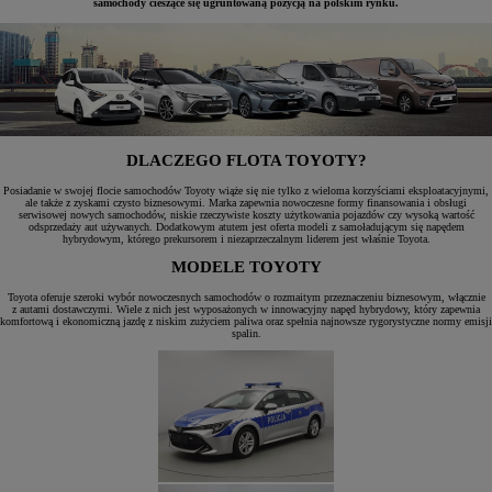
samochody cieszące się ugruntowaną pozycją na polskim rynku.
DLACZEGO FLOTA TOYOTY?
Posiadanie w swojej flocie samochodów Toyoty wiąże się nie tylko z wieloma korzyściami eksploatacyjnymi,
ale także z zyskami czysto biznesowymi. Marka zapewnia nowoczesne formy finansowania i obsługi
serwisowej nowych samochodów, niskie rzeczywiste koszty użytkowania pojazdów czy wysoką wartość
odsprzedaży aut używanych. Dodatkowym atutem jest oferta modeli z samoładującym się napędem
hybrydowym, którego prekursorem i niezaprzeczalnym liderem jest właśnie Toyota.
MODELE TOYOTY
Toyota oferuje szeroki wybór nowoczesnych samochodów o rozmaitym przeznaczeniu biznesowym, włącznie
z autami dostawczymi. Wiele z nich jest wyposażonych w innowacyjny napęd hybrydowy, który zapewnia
komfortową i ekonomiczną jazdę z niskim zużyciem paliwa oraz spełnia najnowsze rygorystyczne normy emisji
spalin.