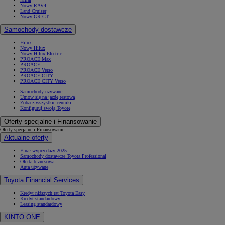
Nowy RAV4
Land Cruiser
Nowy GR GT
Samochody dostawcze
Hilux
Nowy Hilux
Nowy Hilux Electric
PROACE Max
PROACE
PROACE Verso
PROACE CITY
PROACE CITY Verso
Samochody używane
Umów się na jazdę testową
Zobacz wszystkie cenniki
Konfiguruj swoją Toyotę
Oferty specjalne i Finansowanie
Oferty specjalne i Finansowanie
Aktualne oferty
Finał wyprzedaży 2025
Samochody dostawcze Toyota Professional
Oferta biznesowa
Auta używane
Toyota Financial Services
Kredyt niższych rat Toyota Easy
Kredyt standardowy
Leasing standardowy
KINTO ONE