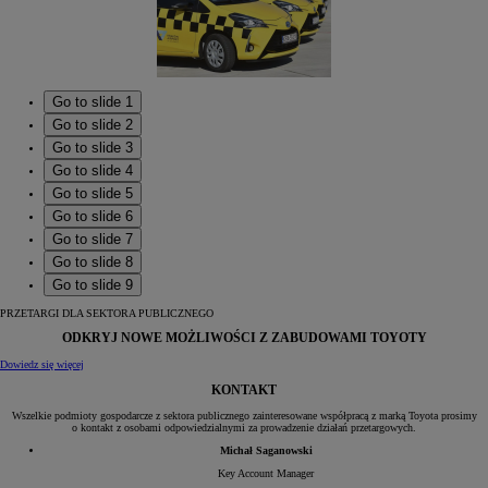
Go to slide 1
Go to slide 2
Go to slide 3
Go to slide 4
Go to slide 5
Go to slide 6
Go to slide 7
Go to slide 8
Go to slide 9
PRZETARGI DLA SEKTORA PUBLICZNEGO
ODKRYJ NOWE MOŻLIWOŚCI Z ZABUDOWAMI TOYOTY
Dowiedz się więcej
KONTAKT
Wszelkie podmioty gospodarcze z sektora publicznego zainteresowane współpracą z marką Toyota prosimy
o kontakt z osobami odpowiedzialnymi za prowadzenie działań przetargowych.
Michał Saganowski
Key Account Manager