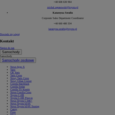
+48 608 630 964
michal.saganowski@toyota.pl
Katarzyna Serafin
Corporate Sales Department Coordinator
+48 660 480 334
katarzyna.serafin@toyota.pl
Dowiedz się więcej
Kontakt
Napisz do nas
Samochody
Samochody
Samochody osobowe
Nowe Aygo X
Yaris
GR Yaris
Yaris Cross
Nowy Yaris Cross
Nowy Urban Cruiser
Corolla Hatchback
Corolla Sedan
Corolla TS Kombi
Nowa Corolla Cross
Toyota C-HR
Toyota C-HR Plug-in
Nowa Toyota C-HR+
Nowa Toyota bZ4X
Nowa Toyota bZ4X Touring
Camry
Prius
Mirai