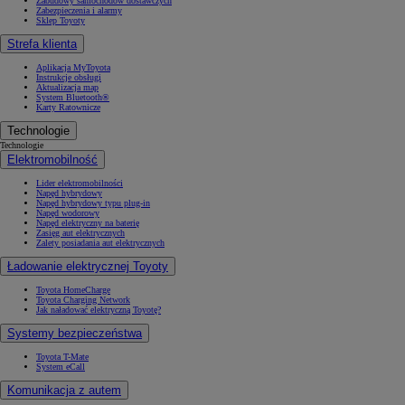
Zabudowy samochodów dostawczych
Zabezpieczenia i alarmy
Sklep Toyoty
Strefa klienta
Aplikacja MyToyota
Instrukcje obsługi
Aktualizacja map
System Bluetooth®
Karty Ratownicze
Technologie
Technologie
Elektromobilność
Lider elektromobilności
Napęd hybrydowy
Napęd hybrydowy typu plug-in
Napęd wodorowy
Napęd elektryczny na baterię
Zasięg aut elektrycznych
Zalety posiadania aut elektrycznych
Ładowanie elektrycznej Toyoty
Toyota HomeCharge
Toyota Charging Network
Jak naładować elektryczną Toyotę?
Systemy bezpieczeństwa
Toyota T-Mate
System eCall
Komunikacja z autem