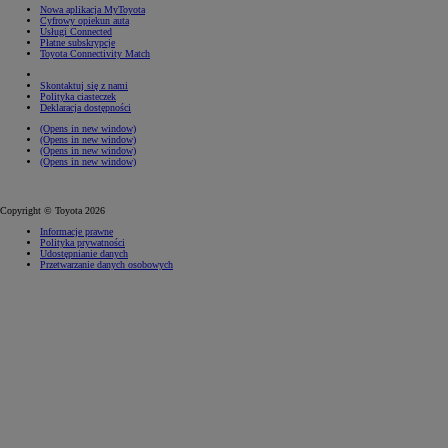
Nowa aplikacja MyToyota
Cyfrowy opiekun auta
Usługi Connected
Płatne subskrypcje
Toyota Connectivity Match
Skontaktuj się z nami
Polityka ciasteczek
Deklaracja dostępności
(Opens in new window)
(Opens in new window)
(Opens in new window)
(Opens in new window)
Copyright © Toyota 2026
Informacje prawne
Polityka prywatności
Udostępnianie danych
Przetwarzanie danych osobowych