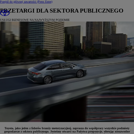
Przejdź do głównej zawartości
(Press Enter)
PRZETARGI DLA SEKTORA PUBLICZNEGO
USŁUGI BIZNESOWE NA NAJWYŻSZYM POZIOMIE
Toyota, jako jeden z liderów branży motoryzacyjnej, zaprasza do współpracy wszystkie podmioty
gospodarcze z sektora publicznego. Jesteśmy otwarci na Państwa propozycje, oferując niezawodne