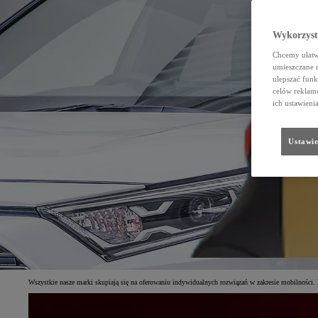
Wykorzystu
Chcemy ułatwi
umieszczane 
ulepszać funk
celów reklamo
ich ustawieni
Ustawie
Wszystkie nasze marki skupiają się na oferowaniu indywidualnych rozwiązań w zakresie mobilności. 