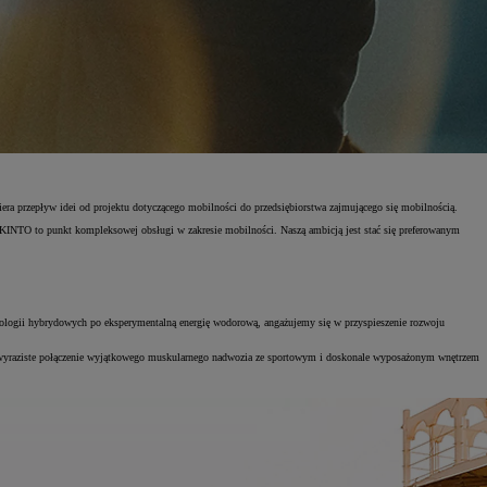
ra przepływ idei od projektu dotyczącego mobilności do przedsiębiorstwa zajmującego się mobilnością.
. KINTO to punkt kompleksowej obsługi w zakresie mobilności. Naszą ambicją jest stać się preferowanym
logii hybrydowych po eksperymentalną energię wodorową, angażujemy się w przyspieszenie rozwoju
 wyraziste połączenie wyjątkowego muskularnego nadwozia ze sportowym i doskonale wyposażonym wnętrzem