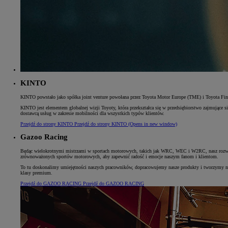
Od
105 300 zł
Corolla Hatchback
HYBRID
KINTO
KINTO powstało jako spółka joint venture powołana przez Toyota Motor Europe (TME) i Toyota Finan
KINTO jest elementem globalnej wizji Toyoty, która przekształca się w przedsiębiorstwo zajmujące 
dostawcą usług w zakresie mobilności dla wszystkich typów klientów.
Przejdź do strony KINTO
Przejdź do strony KINTO
(Opens in new window)
Gazoo Racing
Będąc wielokrotnymi mistrzami w sportach motorowych, takich jak WRC, WEC i W2RC, nasz rozwój
zrównoważonych sportów motorowych, aby zapewnić radość i emocje naszym fanom i klientom.
To tu doskonalimy umiejętności naszych pracowników, dopracowujemy nasze produkty i tworzymy n
klasy premium.
Przejdź do GAZOO RACING
Przejdź do GAZOO RACING