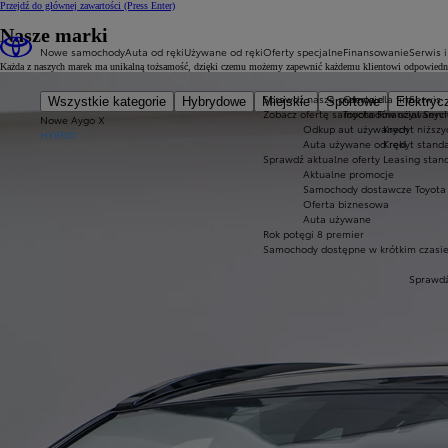
Przejdź do głównej zawartości
(Press Enter)
Nasze marki
Nowe samochody
Auta od ręki
Używane od ręki
Oferty specjalne
Finansowanie
Serwis i
Każda z naszych marek ma unikalną tożsamość, dzięki czemu możemy zapewnić każdemu klientowi odpowiednie
Sprawdź nasze promocje
Oferta dla firm
Serwis
Wszystkie kategorie
Hybrydowe
Miejskie
Sportowe
Elektryc
Zobacz ofertę samochodów używanyc
Toyota Financial Serv
Nowe Aygo X
Odkup aut używanych
Kredyt niższy
HYBRID
Auta używane od ręki
Kredyt stand
Sprawdź aktualne oferty
Leasing stan
Aktualne promocje
Samochody dostawcze Toyota 
Oferta biznesowa
Auta używane
Rok potęgi 8 premier
Samochody dostępne w krótkim czasi
Sprawdź