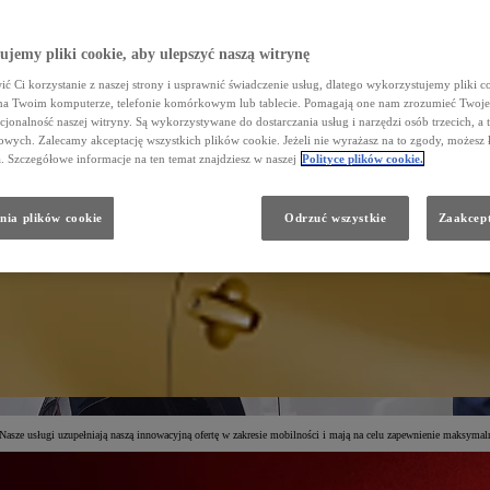
jemy pliki cookie, aby ulepszyć naszą witrynę
ć Ci korzystanie z naszej strony i usprawnić świadczenie usług, dlatego wykorzystujemy pliki co
na Twoim komputerze, telefonie komórkowym lub tablecie. Pomagają one nam zrozumieć Twoje 
cjonalność naszej witryny. Są wykorzystywane do dostarczania usług i narzędzi osób trzecich, a 
wych. Zalecamy akceptację wszystkich plików cookie. Jeżeli nie wyrażasz na to zgody, możesz 
a. Szczegółowe informacje na ten temat znajdziesz w naszej
Polityce plików cookie.
nia plików cookie
Odrzuć wszystkie
Zaakcept
Nasze usługi uzupełniają naszą innowacyjną ofertę w zakresie mobilności i mają na celu zapewnienie maksymal