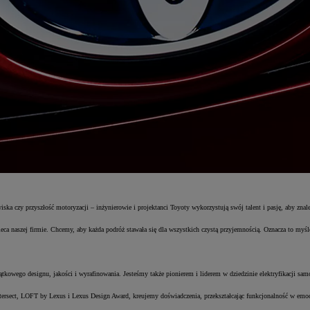
wiska czy przyszłość motoryzacji – inżynierowie i projektanci Toyoty wykorzystują swój talent i pasję, aby zn
ca naszej firmie. Chcemy, aby każda podróż stawała się dla wszystkich czystą przyjemnością. Oznacza to myśle
tkowego designu, jakości i wyrafinowania. Jesteśmy także pionierem i liderem w dziedzinie elektryfikacji 
ersect, LOFT by Lexus i Lexus Design Award, kreujemy doświadczenia, przekształcając funkcjonalność w emoc