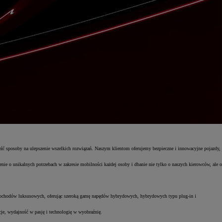
aleźć sposoby na ulepszenie wszelkich rozwiązań. Naszym klientom oferujemy bezpieczne i innowacyjne pojazdy,
nie o unikalnych potrzebach w zakresie mobilności każdej osoby i dbanie nie tylko o naszych kierowców, ale o
samochodów luksusowych, oferując szeroką gamę napędów hybrydowych, hybrydowych typu plug-in i
je, wydajność w pasję i technologię w wyobraźnię.