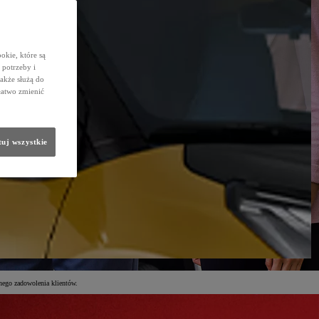
okie, które są
potrzeby i
także służą do
łatwo zmienić
uj wszystkie
nego zadowolenia klientów.