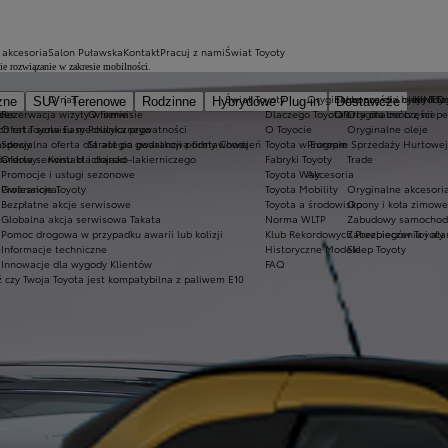
 akcesoria
Salon Puławska
Kontakt
Pracuj z nami
Świat Toyoty
 rozwiązanie w zakresie mobilności.
O nas
Świat Toyoty
Oryginalne części i oleje Toy
Ekobonus dla hybryd To
KINTO
zne
SUV i Terenowe
Rodzinne
Hybrydowe Plug-in
Dostawcze
h
ices
Rezerwacja wizyty w serwisie
O firmie
Dlaczego Toyota?
Oferta dla osób z niep
Oryginalne części
ch rat Toyota Easy
Oferta serwisu mechanicznego
Polityka prywatności
O Toyocie
Oryginalne oleje
ardowy
Specjalna oferta dla aut po gwarancji podstawowej
Strategia podatkowa firmy Chodzeń
Toyota w Europie
Program Sprzedaży Hurtowej
dardowy
Oferta serwisu blacharsko-lakierniczego
Kontakt i dojazd
Fabryki Toyoty
Trade
Promocje i usługi sezonowe
Toyota Way
Akcesoria
Professional
Gwarancje Toyoty
Toyota Mobility
Oryginalne akcesoria
Bezpłatne akcje serwisowe
Toyota a środowisko
Opony i koła zimowe
Globalna akcja serwisowa Takata
Norma WLTP
Zabudowy samochod
Pomoc drogowa w przypadku awarii lub kolizji
Klub Rekordowych Przebiegów Toyoty
Zabezpieczenia i al
e
Informacje techniczne
Historyczne Modele
Sklep Toyoty
Innowacje dla wygody Klientów
FAQ
 czy Twoja Toyota jest kompatybilna z paliwem E10