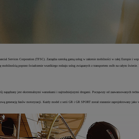
cial Services Corporation (TFSC). Zarządza szeroką gamą usług w zakresie mobilności w całej Europie i wspie
się mobilnością poprzez świadczenie wszelkiego rodzaju usług związanych z transportem osób na całym świecie
 napędzany jest ekstremalnymi warunkami i najtrudniejszymi drogami. Począwszy od zaawansowanych techno
ową generację fanów motoryzacji. Każdy model z serii GR i GR SPORT został starannie zaprojektowany jako