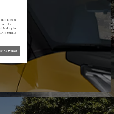
okie, które są
potrzeby i
także służą do
łatwo zmienić
uj wszystkie