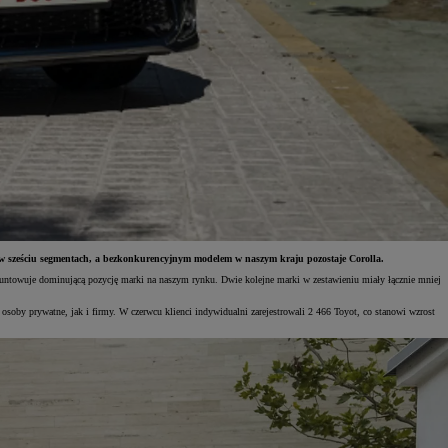
ż w sześciu segmentach, a bezkonkurencyjnym modelem w naszym kraju pozostaje Corolla.
untowuje dominującą pozycję marki na naszym rynku. Dwie kolejne marki w zestawieniu miały łącznie mniej
oby prywatne, jak i firmy. W czerwcu klienci indywidualni zarejestrowali 2 466 Toyot, co stanowi wzrost