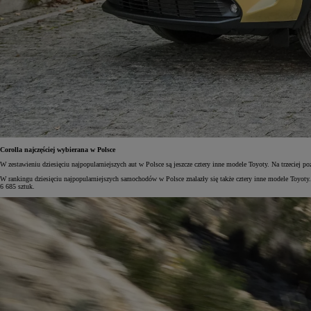
Corolla najczęściej wybierana w Polsce
W zestawieniu dziesięciu najpopularniejszych aut w Polsce są jeszcze cztery inne modele Toyoty. Na trzeciej po
W rankingu dziesięciu najpopularniejszych samochodów w Polsce znalazły się także cztery inne modele Toyoty.
6 685 sztuk.