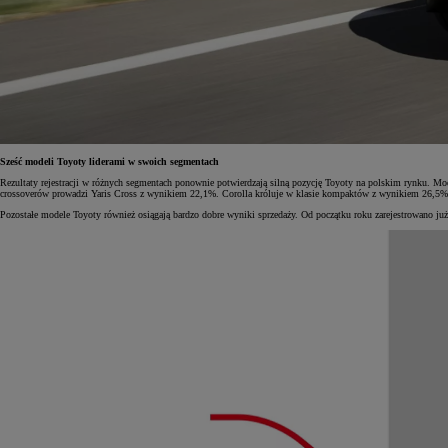
Od
105 300 zł
Corolla Hatchback
HYBRID
Sześć modeli Toyoty liderami w swoich segmentach
Rezultaty rejestracji w różnych segmentach ponownie potwierdzają silną pozycję Toyoty na polskim rynku. 
crossoverów prowadzi Yaris Cross z wynikiem 22,1%. Corolla króluje w klasie kompaktów z wynikiem 26,5
Pozostałe modele Toyoty również osiągają bardzo dobre wyniki sprzedaży. Od początku roku zarejestrowano 