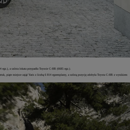
4 egz.), a szósta lokata przypadła Toyocie C-HR (6685 egz.).
tuk, piąte miejsce zajął Yaris z liczbą 6 814 egzemplarzy, a szóstą pozycję zdobyła Toyota C-HR z wynikiem