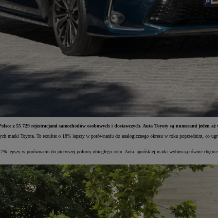
 w Polsce z 55 729 rejestracjami samochodów osobowych i dostawczych. Auta Toyoty są numerami jeden a
ch marki Toyota. To rezultat o 18% lepszy w porównaniu do analogicznego okresu w roku poprzednim, co ugr
 lepszy w porównaniu do pierwszej połowy ubiegłego roku. Auta japońskiej marki wybierają równie chętnie os