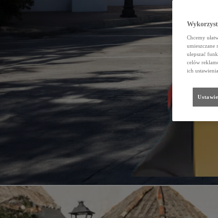
Wykorzystu
Chcemy ułatwi
umieszczane 
ulepszać funk
celów reklamo
ich ustawieni
Ustawie