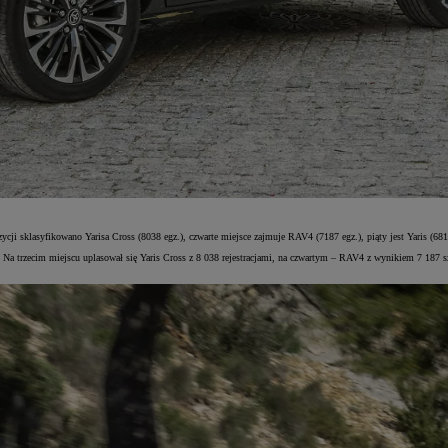
zycji sklasyfikowano Yarisa Cross (8038 egz.), czwarte miejsce zajmuje RAV4 (7187 egz.), piąty jest Yaris (681
 Na trzecim miejscu uplasował się Yaris Cross z 8 038 rejestracjami, na czwartym – RAV4 z wynikiem 7 187 sz