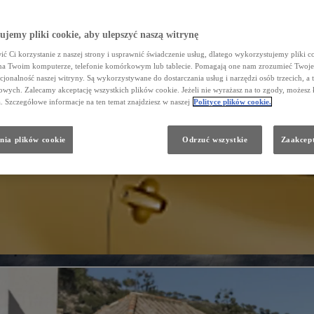
jemy pliki cookie, aby ulepszyć naszą witrynę
ć Ci korzystanie z naszej strony i usprawnić świadczenie usług, dlatego wykorzystujemy pliki co
na Twoim komputerze, telefonie komórkowym lub tablecie. Pomagają one nam zrozumieć Twoje 
cjonalność naszej witryny. Są wykorzystywane do dostarczania usług i narzędzi osób trzecich, a 
wych. Zalecamy akceptację wszystkich plików cookie. Jeżeli nie wyrażasz na to zgody, możesz 
a. Szczegółowe informacje na ten temat znajdziesz w naszej
Polityce plików cookie.
nia plików cookie
Odrzuć wszystkie
Zaakcept