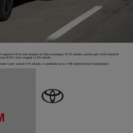
segmencie B na czele znajduje się Yaris posiadający 28,1% udziału, podczas gdy wśród miejskich
taje RAV4, który osiągnął 11,8% udziału.
edan Camry posiada 11% udziału, co przekłada się na 1 998 zarejestrowanych egzemplarzy.