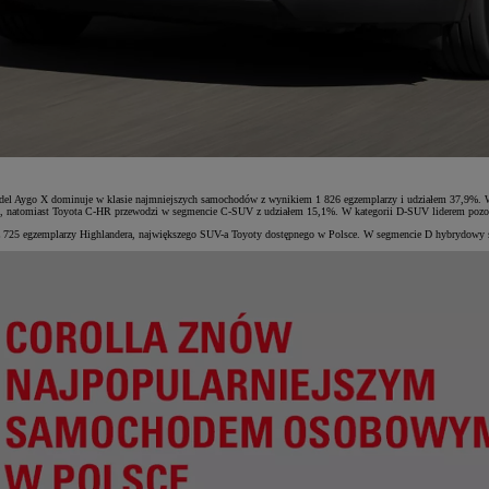
Model Aygo X dominuje w klasie najmniejszych samochodów z wynikiem 1 826 egzemplarzy i udziałem 37,9%. W 
%, natomiast Toyota C-HR przewodzi w segmencie C-SUV z udziałem 15,1%. W kategorii D-SUV liderem pozos
już 725 egzemplarzy Highlandera, największego SUV-a Toyoty dostępnego w Polsce. W segmencie D hybrydowy s