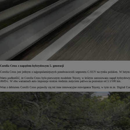
Corolla Cross z napędem hybrydowym 5. generacji
Corolla Cross jest jednym z najpopularniejszych przedstawicieli segmentu C-SUV na rynku polskim. W lutym 
Warto podkreślić, że Corolla Cross była pierwszym modelem Toyoty, w którym zastosowano napęd hybrydowy
AWD-i. W obu wariantach auto imponuje niskim średnim zużyciem paliwa na poziomie od 5 l/100 km.
Wraz z debiutem Corolli Cross pojawiły się też inne innowacyjne rozwiązania Toyoty, w tym m.in. Digital C