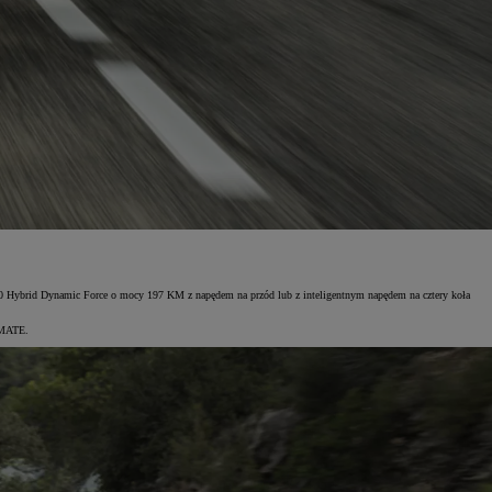
.0 Hybrid Dynamic Force o mocy 197 KM z napędem na przód lub z inteligentnym napędem na cztery koła
T-MATE.