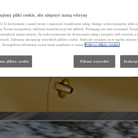
jemy pliki cookie, aby ulepszyć naszą witrynę
ć Ci korzystanie z naszej strony i usprawnić świadczenie usług, dlatego wykorzystujemy pliki co
na Twoim komputerze, telefonie komórkowym lub tablecie. Pomagają one nam zrozumieć Twoje 
cjonalność naszej witryny. Są wykorzystywane do dostarczania usług i narzędzi osób trzecich, a 
wych. Zalecamy akceptację wszystkich plików cookie. Jeżeli nie wyrażasz na to zgody, możesz 
a. Szczegółowe informacje na ten temat znajdziesz w naszej
Polityce plików cookie.
nia plików cookie
Odrzuć wszystkie
Zaakcept