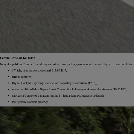
Od
105 300 zł
Corolla Hatchback
HYBRID
Corolla Cross od 142 800 zł
Na rynku polskim Corolla Cross dostępna jest w 3 wersjach wyposażenia – Comfort, Style i Executive. Auto 
17" felgi aluminiowe z oponami 215/60 R17,
relingi dachowe,
Digital Cockpit – cyfrowy wyświetlacz na tablicy wskaźników (12,3"),
system multimedialny Toyota Smart Connect® z kolorowym ekranem dotykowym (10,5" HD),
nawigacja Connected z mapami online i 4-letnią darmową transmisją danych,
inteligentny asystent głosowy.