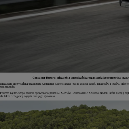
Consumer Reports, niezależna amerykańska organizacja konsumencka, nazwał
Niezależna amerykańska organizacja Consumer Reports znana jest ze swoich badań, rankingów i testów, które 
samochodów.
Od
81 900 zł
Podczas najnowszego badania sprawdzono ponad 50 SUV-ów i crossoverów. Szukano modeli, które oferują na
ale także cichą pracę napędu oraz jego dynamikę.
Yaris Cross
HYBRID