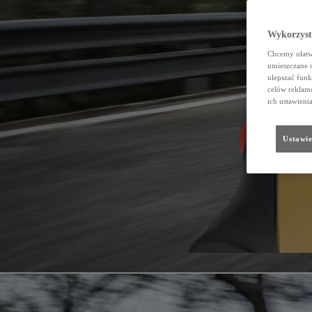
Wykorzystu
Chcemy ułatwi
umieszczane 
ulepszać funk
celów reklamo
ich ustawieni
Ustawie