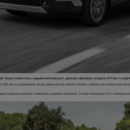
a Toyotę Corollę Cross z napędem hybrydowym 5. generacji najbardziej wydajnym SUV-em w swojej kate
od 1936 roku są wyznacznikiem decyzji zakupowych dla milionów klientów. Analizuje ona również rynek motoryz
jlepszy kompromis pomiędzy wydajnością a pojemnym nadwoziem. W klasie Subcompact SUVs wyróżniona został