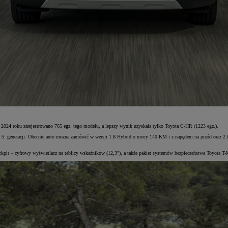
2024 roku zarejestrowano 765 egz. tego modelu, a lepszy wynik uzyskała tylko Toyota C-HR (1223 egz.).
 5. generacji. Obecnie auto można zamówić w wersji 1.8 Hybrid o mocy 140 KM i z napędem na przód oraz 2
ockpit – cyfrowy wyświetlacz na tablicy wskaźników (12,3"), a także pakiet systemów bezpieczeństwa Toyota 