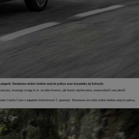
gorii. Doceniono niskie średnie zużycie paliwa oraz dynamikę tej hybrydy.
acyjny, zwracając uwagę m.in. na takie kwestie, jak koszty użytkowania, niezawodność oraz jakość
a Corolla Cross z napędem hybrydowym 5. generacji. Doceniono nie tylko niskie średnie zużycie paliwa,