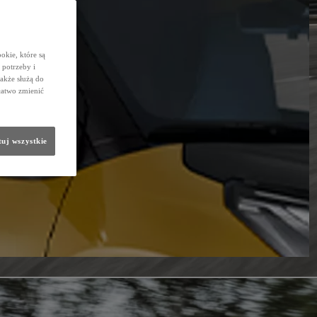
okie, które są
potrzeby i
także służą do
łatwo zmienić
uj wszystkie