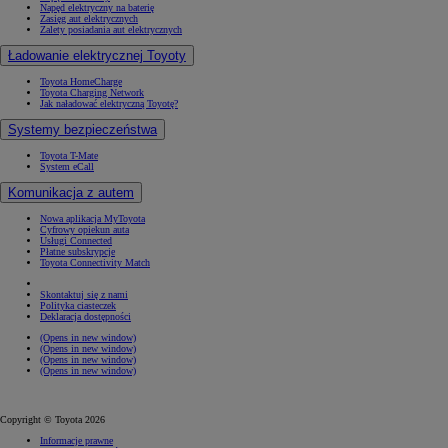
Napęd elektryczny na baterię
Zasięg aut elektrycznych
Zalety posiadania aut elektrycznych
Ładowanie elektrycznej Toyoty
Toyota HomeCharge
Toyota Charging Network
Jak naładować elektryczną Toyotę?
Systemy bezpieczeństwa
Toyota T-Mate
System eCall
Komunikacja z autem
Nowa aplikacja MyToyota
Cyfrowy opiekun auta
Usługi Connected
Płatne subskrypcje
Toyota Connectivity Match
Skontaktuj się z nami
Polityka ciasteczek
Deklaracja dostępności
(Opens in new window)
(Opens in new window)
(Opens in new window)
(Opens in new window)
Copyright © Toyota 2026
Informacje prawne