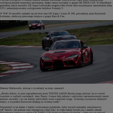
wyścigową zmienił ustawienia zawieszenia, dzięki czemu zwyciężył w grupie GR OPEN CUP. W klasyfikacji
generalnej całych zawodów GR Supra Ludwiniaka ustąpiła tylko dwóm dużo mocniejszym samochodom klasy
GT3 i jednomiejscowemu wyścigowemu bolidowi Formuły 3.
W TOP 10 zawodów znalazły się też dwie inne GR Supry i Lexus IS 200, prowadzony przez Krzysztofa
Łochunko, zdobywcę pierwszego miejsca w grupie Race & Fun.
Mateusz Malinowski, mówiąc o rywalizacji na torze, zaznaczył:
„Bardzo dobrze, że auta zaprojektowane przez TOYOTA GAZOO Racing mogą zmierzyć się ze swoimi
rywalami w realnych warunkach. Auta Toyoty i Lexusa były jednymi z najliczniej reprezentowanych marek
podczas zawodów i po raz kolejny udowodniły swoje wspaniałe osiągi. Gratuluję zwycięzcom zdobytych
miejsc, a wszystkim kierowcom dziękuję za świetną walkę”.
Wspomnieć tu też należy o bardzo wyrównanym pojedynku, który stoczyli pomiędzy sobą kierowcy
GR Yarisów. Już podczas sesji treningowej widać było, że walka będzie toczyła się o ułamki sekund.
Najszybszym kierowcą w grupie GR YARIS CUP okazał się Dariusz Kośmider – udało mu się pokonać