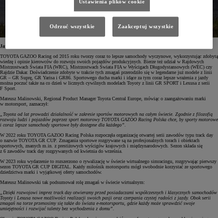
Ustawienia plików cookie
Odrzuć wszystkie
Zaakceptuj wszystkie
Jazda na torze dla każdego
TOYOTA GAZOO Racing od 2015 roku tworzy coraz to lepsze samochody wyczynowe, wykorzystując zdobytą
wiedzę i opinie kierowców do rozwoju swoich pojazdów produkcyjnych. Bierze też udział w Rajdowych
Mistrzostwach Świata FIA (WRC), Mistrzostwach Świata FIA w Wyścigach Długodystansowych (WEC) czy
Rajdzie Dakar. Doświadczenie zdobyte w trakcie tych zmagań przerodziło się w legendarne już modele z linii
GR – GR Suprę, GR Yarisa i GR86. Sportowego ducha marki i idące za tym coraz lepsze wrażenia z jazdy
można poczuć także na co dzień w licznych cywilnych modelach Toyoty z linii GR SPORT i Lexusa z serii
F Sport.
Mateusz Malinowski, Regional Product Manager Toyota Central Europe, mówiąc o zaangażowaniu marki
w motorsport, zaznaczył:
„Toyota od lat prowadzi działalność w zakresie sportów motorowych na całym świecie. Zgodnie z filozofią
rozwoju ludzi i pojazdów poprzez sport motorowy TOYOTA GAZOO Racing Polska chce, by sporty motorowe
i coraz lepsze samochody sportowe były dostępne dla każdego”.
W 2022 roku TOYOTA GAZOO Racing Polska rozpoczęła organizację otwartej serii zawodów typu track day
o nazwie TOYOTA GR CUP. Zmagania sportowe rozgrywane są na profesjonalnych torach i obiektach
sportowych, znanych m.in. z prestiżowych wyścigów krajowych i międzynarodowych. Sezon składa się
z 6 zawodów track day rozgrywanych od kwietnia do września.
W 2023 roku wydarzenie to rozszerzono o rywalizację w świecie wirtualnego simracingu, rozgrywając pierwszy
sezon TOYOTA GR CUP DIGITAL. Każdy miłośnik motorsportu mógł swobodnie korzystać ze sportowego
dziedzictwa marki i wyjątkowej oferty samochodów.
Mateusz Malinowski tak podsumował rolę zmagań w świecie wirtualnym:
„Dzięki rozwojowi imprez track day otwieramy przed posiadaczami współczesnych i klasycznych samochodów
Toyoty i Lexusa nowe możliwości realizacji swoich pasji oraz czerpania czystej radości z jazdy. Obok serii
zmagań na torze przenosimy się także do świata e-motorsportu, gdzie każdy może sprawdzić swoje
umiejętności i rozwijać talenty bez wychodzenia z domu”.