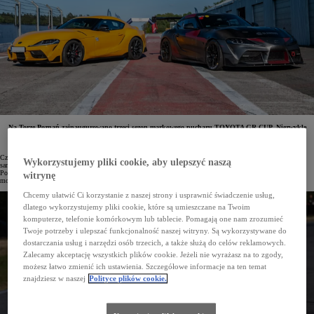
Na Torze Poznań zainaugurowano trzeci sezon markowego pucharu TOYOTA GR CUP. Niezwykle
widowiskowa i emocjonująca walka pomiędzy kierowcami aut marek Toyota i Lexus toczyła się
o tysięczne sekundy.
Czym jest TOYOTA GR CUP? To seria zawodów i wydarzeń stworzona z myślą o miłośnikach sportowych
Wykorzystujemy pliki cookie, aby ulepszyć naszą
samochodów marek Toyota i Lexus, a zwłaszcza kultowych modeli z linii GR. TOYOTA GAZOO Racing
Polska organizuje już trzeci sezon tego markowego pucharu łączącego rywalizację ze świata sportów
witrynę
motorowych z e-motorsportem i motoryzacyjnymi zlotami.
Chcemy ułatwić Ci korzystanie z naszej strony i usprawnić świadczenie usług,
dlatego wykorzystujemy pliki cookie, które są umieszczane na Twoim
komputerze, telefonie komórkowym lub tablecie. Pomagają one nam zrozumieć
Twoje potrzeby i ulepszać funkcjonalność naszej witryny. Są wykorzystywane do
dostarczania usług i narzędzi osób trzecich, a także służą do celów reklamowych.
Zalecamy akceptację wszystkich plików cookie. Jeżeli nie wyrażasz na to zgody,
możesz łatwo zmienić ich ustawienia. Szczegółowe informacje na ten temat
znajdziesz w naszej
Polityce plików cookie.