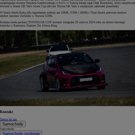
urzędującego mistrza Tomasza Sendrowskiego o 0,071 s! Trzecią lokatę zajął Olek Brzeziński, który triumfował
również w klasie GR Yaris Stock Cup (dla aut Toyota GR Yaris z mniejszym zakresem przeróbek).
W klasie Hachi-Roku (dla legendarnej rodziny aut GR86, GT86 i AE86) i Time Attack pierwsze miejsce
zdobył Jarosław Zieliński w Toyocie GT86.
Kolejna runda pucharu TOYOTA GR CUP zostanie rozegrana 29 czerwca 2024 roku na terenie dawnego
lotniska w Kamieniu Śląskim Tor Silesia Ring.
Kontakt
Napisz do nas
Samochody
Samochody
Samochody osobowe