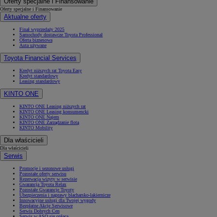
Oferty specjalne i Finansowanie
Oferty specjalne i Finansowanie
Aktualne oferty
Finał wyprzedaży 2025
Samochody dostawcze Toyota Professional
Oferta biznesowa
Auta używane
Toyota Financial Services
Kredyt niższych rat Toyota Easy
Kredyt standardowy
Leasing standardowy
KINTO ONE
KINTO ONE Leasing niższych rat
KINTO ONE Leasing konsumencki
KINTO ONE Najem
KINTO ONE Zarządzanie flotą
KINTO Mobility
Dla właścicieli
Dla właścicieli
Serwis
Promocje i sezonowe usługi
Pozostałe oferty serwisu
Rezerwacja wizyty w serwisie
Gwarancja Toyota Relax
Pozostałe Gwarancje Toyoty
Ubezpieczenia i naprawy blacharsko-lakiernicze
Innowacyjne usługi dla Twojej wygody
Bezpłatne Akcje Serwisowe
Serwis Dobrych Cen
Serwis w ASO się opłaca