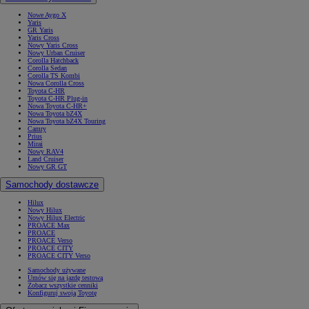
Nowe Aygo X
Yaris
GR Yaris
Yaris Cross
Nowy Yaris Cross
Nowy Urban Cruiser
Corolla Hatchback
Corolla Sedan
Corolla TS Kombi
Nowa Corolla Cross
Toyota C-HR
Toyota C-HR Plug-in
Nowa Toyota C-HR+
Nowa Toyota bZ4X
Nowa Toyota bZ4X Touring
Camry
Prius
Mirai
Nowy RAV4
Land Cruiser
Nowy GR GT
Samochody dostawcze
Hilux
Nowy Hilux
Nowy Hilux Electric
PROACE Max
PROACE
PROACE Verso
PROACE CITY
PROACE CITY Verso
Samochody używane
Umów się na jazdę testową
Zobacz wszystkie cenniki
Konfiguruj swoją Toyotę