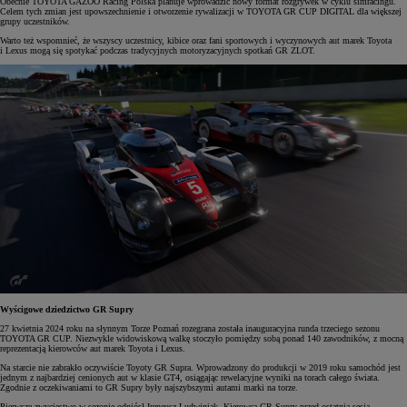
Obecnie TOYOTA GAZOO Racing Polska planuje wprowadzić nowy format rozgrywek w cyklu simracingu.
Celem tych zmian jest upowszechnienie i otworzenie rywalizacji w TOYOTA GR CUP DIGITAL dla większej
grupy uczestników.
Warto też wspomnieć, że wszyscy uczestnicy, kibice oraz fani sportowych i wyczynowych aut marek Toyota
i Lexus mogą się spotykać podczas tradycyjnych motoryzacyjnych spotkań GR ZLOT.
Wyścigowe dziedzictwo GR Supry
27 kwietnia 2024 roku na słynnym Torze Poznań rozegrana została inauguracyjna runda trzeciego sezonu
TOYOTA GR CUP. Niezwykle widowiskową walkę stoczyło pomiędzy sobą ponad 140 zawodników, z mocną
reprezentacją kierowców aut marek Toyota i Lexus.
Na starcie nie zabrakło oczywiście Toyoty GR Supra. Wprowadzony do produkcji w 2019 roku samochód jest
jednym z najbardziej cenionych aut w klasie GT4, osiągając rewelacyjne wyniki na torach całego świata.
Zgodnie z oczekiwaniami to GR Supry były najszybszymi autami marki na torze.
Pierwsze zwycięstwo w sezonie odniósł Ireneusz Ludwiniak. Kierowca GR Supry przed ostatnią sesją