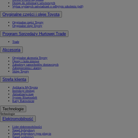
Dostęp do informacji serwisowych
Wykaz wydanych zaświadczeń o odbytym szkoleniu (pdf)
Oryginalne części i oleje Toyota
Oryginalne części Toyoty
Oryginalne oleje Toyoty
Program Sprzedaży Hurtowej Trade
Trade
Akcesoria
Oryginalne akcesoria Toyoty
Opony i koła zimowe
Zabudowy samochodów dostawczych
Zabezpieczenia i alarmy
Sklep Toyoty
Strefa klienta
Aplikacja MyToyota
Instrukcje obsługi
Aktualizacja map
System Bluetooth®
Karty Ratownicze
Technologie
Technologie
Elektromobilność
Lider elektromobilności
Napęd hybrydowy
Napęd hybrydowy typu plug-in
Napęd wodorowy