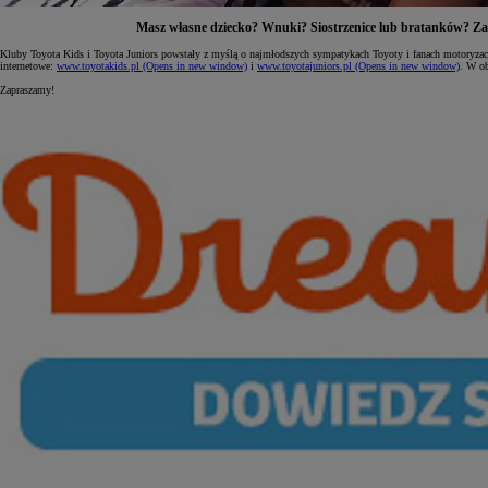
Masz własne dziecko? Wnuki? Siostrzenice lub bratanków? Zap
Kluby Toyota Kids i Toyota Juniors powstały z myślą o najmłodszych sympatykach Toyoty i fanach motoryzac
internetowe:
www.toyotakids.pl
(Opens in new window)
i
www.toyotajuniors.pl
(Opens in new window)
. W ob
Zapraszamy!