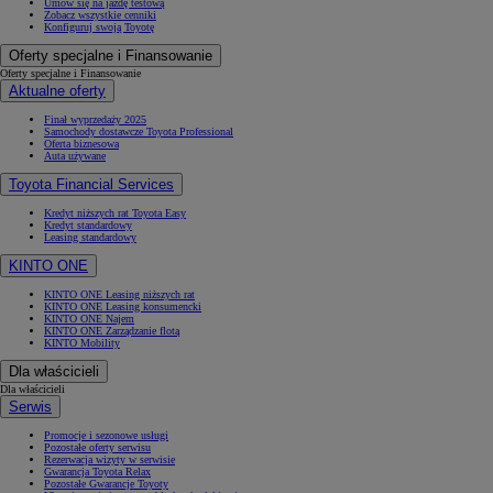
Umów się na jazdę testową
Zobacz wszystkie cenniki
Konfiguruj swoją Toyotę
Oferty specjalne i Finansowanie
Oferty specjalne i Finansowanie
Aktualne oferty
Finał wyprzedaży 2025
Samochody dostawcze Toyota Professional
Oferta biznesowa
Auta używane
Toyota Financial Services
Kredyt niższych rat Toyota Easy
Kredyt standardowy
Leasing standardowy
KINTO ONE
KINTO ONE Leasing niższych rat
KINTO ONE Leasing konsumencki
KINTO ONE Najem
KINTO ONE Zarządzanie flotą
KINTO Mobility
Dla właścicieli
Dla właścicieli
Serwis
Promocje i sezonowe usługi
Pozostałe oferty serwisu
Rezerwacja wizyty w serwisie
Gwarancja Toyota Relax
Pozostałe Gwarancje Toyoty