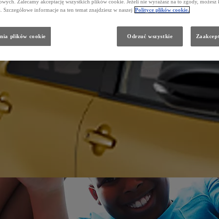
wych. Zalecamy akceptację wszystkich plików cookie. Jeżeli nie wyrażasz na to zgody, możesz 
a. Szczegółowe informacje na ten temat znajdziesz w naszej
Polityce plików cookie.
nia plików cookie
Odrzuć wszystkie
Zaakcept