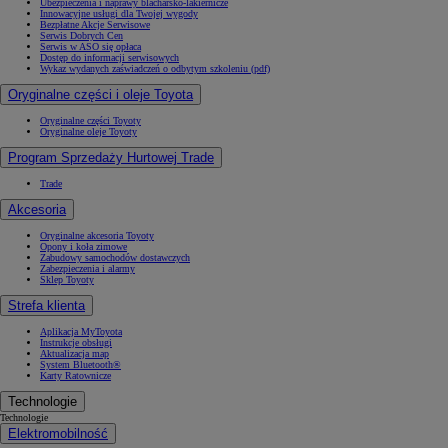
Ubezpieczenia i naprawy blacharsko-lakiernicze
Innowacyjne usługi dla Twojej wygody
Bezpłatne Akcje Serwisowe
Serwis Dobrych Cen
Serwis w ASO się opłaca
Dostęp do informacji serwisowych
Wykaz wydanych zaświadczeń o odbytym szkoleniu (pdf)
Oryginalne części i oleje Toyota
Oryginalne części Toyoty
Oryginalne oleje Toyoty
Program Sprzedaży Hurtowej Trade
Trade
Akcesoria
Oryginalne akcesoria Toyoty
Opony i koła zimowe
Zabudowy samochodów dostawczych
Zabezpieczenia i alarmy
Sklep Toyoty
Strefa klienta
Aplikacja MyToyota
Instrukcje obsługi
Aktualizacja map
System Bluetooth®
Karty Ratownicze
Technologie
Technologie
Elektromobilność