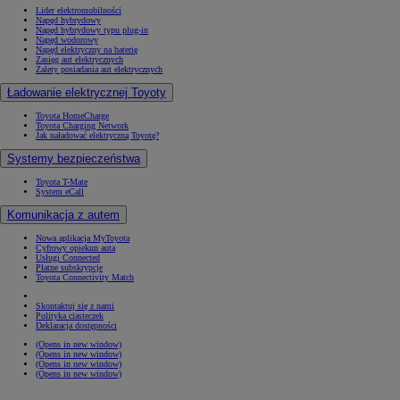
Lider elektromobilności
Napęd hybrydowy
Napęd hybrydowy typu plug-in
Napęd wodorowy
Napęd elektryczny na baterię
Zasięg aut elektrycznych
Zalety posiadania aut elektrycznych
Ładowanie elektrycznej Toyoty
Toyota HomeCharge
Toyota Charging Network
Jak naładować elektryczną Toyotę?
Systemy bezpieczeństwa
Toyota T-Mate
System eCall
Komunikacja z autem
Nowa aplikacja MyToyota
Cyfrowy opiekun auta
Usługi Connected
Płatne subskrypcje
Toyota Connectivity Match
Skontaktuj się z nami
Polityka ciasteczek
Deklaracja dostępności
(Opens in new window)
(Opens in new window)
(Opens in new window)
(Opens in new window)