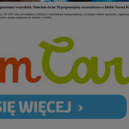
raszamy wszystkich. Dzieciom do lat 10 proponujemy uczestnictwo w klubie Toyota Kids
ji. Od 1997 roku prowadzimy z dziećmi i nastolatkami korespondencję, wysyłamy drobne upominki, organizuj
ydwu można zarejestrować dziecko w klubie.