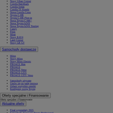
Nowy Urban Cruiser
Corolla Hatchback
Corolla Sedan
Corolla TS Kombi
Nowa Corolla Cross
Toyota C-HR
Toyota C-HR Plug-in
Nowa Toyota C-HR+
Nowa Toyota bZ4X
Nowa Toyota bZ4X Touring
Camry
Prius
Mirai
Nowy RAV4
Land Cruiser
Nowy GR GT
Samochody dostawcze
Hilux
Nowy Hilux
Nowy Hilux Electric
PROACE Max
PROACE
PROACE Verso
PROACE CITY
PROACE CITY Verso
Samochody używane
Umów się na jazdę testową
Zobacz wszystkie cenniki
Konfiguruj swoją Toyotę
Oferty specjalne i Finansowanie
Oferty specjalne i Finansowanie
Aktualne oferty
Finał wyprzedaży 2025
Samochody dostawcze Toyota Professional