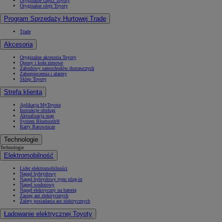
Oryginalne części Toyoty
Oryginalne oleje Toyoty
Program Sprzedaży Hurtowej Trade
Trade
Akcesoria
Oryginalne akcesoria Toyoty
Opony i koła zimowe
Zabudowy samochodów dostawczych
Zabezpieczenia i alarmy
Sklep Toyoty
Strefa klienta
Aplikacja MyToyota
Instrukcje obsługi
Aktualizacja map
System Bluetooth®
Karty Ratownicze
Technologie
Technologie
Elektromobilność
Lider elektromobilności
Napęd hybrydowy
Napęd hybrydowy typu plug-in
Napęd wodorowy
Napęd elektryczny na baterię
Zasięg aut elektrycznych
Zalety posiadania aut elektrycznych
Ładowanie elektrycznej Toyoty