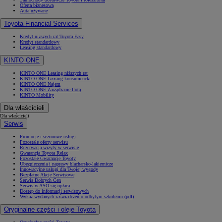
Oferta biznesowa
Auta używane
Toyota Financial Services
Kredyt niższych rat Toyota Easy
Kredyt standardowy
Leasing standardowy
KINTO ONE
KINTO ONE Leasing niższych rat
KINTO ONE Leasing konsumencki
KINTO ONE Najem
KINTO ONE Zarządzanie flotą
KINTO Mobility
Dla właścicieli
Dla właścicieli
Serwis
Promocje i sezonowe usługi
Pozostałe oferty serwisu
Rezerwacja wizyty w serwisie
Gwarancja Toyota Relax
Pozostałe Gwarancje Toyoty
Ubezpieczenia i naprawy blacharsko-lakiernicze
Innowacyjne usługi dla Twojej wygody
Bezpłatne Akcje Serwisowe
Serwis Dobrych Cen
Serwis w ASO się opłaca
Dostęp do informacji serwisowych
Wykaz wydanych zaświadczeń o odbytym szkoleniu (pdf)
Oryginalne części i oleje Toyota