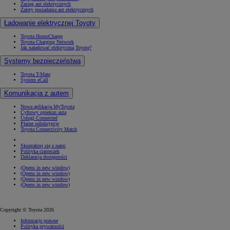
Zasięg aut elektrycznych
Zalety posiadania aut elektrycznych
Ładowanie elektrycznej Toyoty
Toyota HomeCharge
Toyota Charging Network
Jak naładować elektryczną Toyotę?
Systemy bezpieczeństwa
Toyota T-Mate
System eCall
Komunikacja z autem
Nowa aplikacja MyToyota
Cyfrowy opiekun auta
Usługi Connected
Płatne subskrypcje
Toyota Connectivity Match
Skontaktuj się z nami
Polityka ciasteczek
Deklaracja dostępności
(Opens in new window)
(Opens in new window)
(Opens in new window)
(Opens in new window)
Copyright © Toyota 2026
Informacje prawne
Polityka prywatności