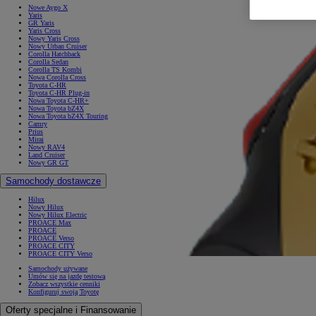
Nowe Aygo X
Yaris
GR Yaris
Yaris Cross
Nowy Yaris Cross
Nowy Urban Cruiser
Corolla Hatchback
Corolla Sedan
Corolla TS Kombi
Nowa Corolla Cross
Toyota C-HR
Toyota C-HR Plug-in
Nowa Toyota C-HR+
Nowa Toyota bZ4X
Nowa Toyota bZ4X Touring
Camry
Prius
Mirai
Nowy RAV4
Land Cruiser
Nowy GR GT
Samochody dostawcze
Hilux
Nowy Hilux
Nowy Hilux Electric
PROACE Max
PROACE
PROACE Verso
PROACE CITY
PROACE CITY Verso
Samochody używane
Umów się na jazdę testową
Zobacz wszystkie cenniki
Konfiguruj swoją Toyotę
Oferty specjalne i Finansowanie