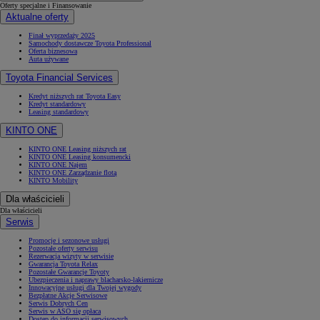
Oferty specjalne i Finansowanie
Aktualne oferty
Finał wyprzedaży 2025
Samochody dostawcze Toyota Professional
Oferta biznesowa
Auta używane
Toyota Financial Services
Kredyt niższych rat Toyota Easy
Kredyt standardowy
Leasing standardowy
KINTO ONE
KINTO ONE Leasing niższych rat
KINTO ONE Leasing konsumencki
KINTO ONE Najem
KINTO ONE Zarządzanie flotą
KINTO Mobility
Dla właścicieli
Dla właścicieli
Serwis
Promocje i sezonowe usługi
Pozostałe oferty serwisu
Rezerwacja wizyty w serwisie
Gwarancja Toyota Relax
Pozostałe Gwarancje Toyoty
Ubezpieczenia i naprawy blacharsko-lakiernicze
Innowacyjne usługi dla Twojej wygody
Bezpłatne Akcje Serwisowe
Serwis Dobrych Cen
Serwis w ASO się opłaca
Dostęp do informacji serwisowych