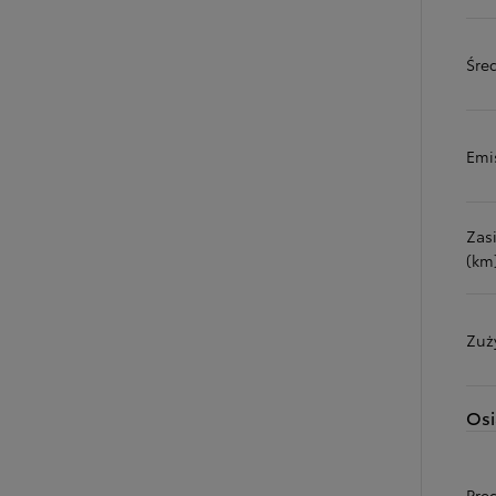
Śred
Emi
Zas
(km
Zuż
Osi
Prę