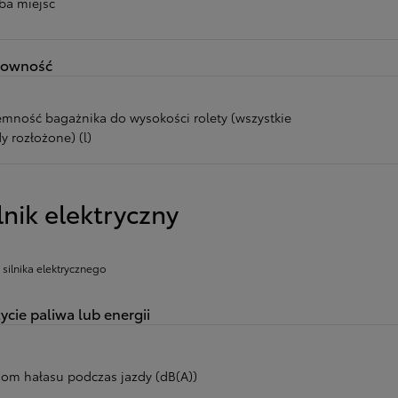
zba miejsc
downość
emność bagażnika do wysokości rolety (wszystkie
y rozłożone) (l)
lnik elektryczny
 silnika elektrycznego
ycie paliwa lub energii
iom hałasu podczas jazdy (dB(A))