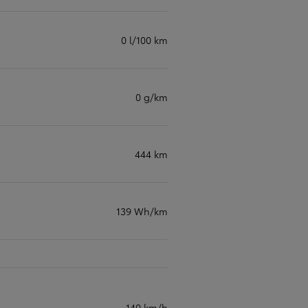
0 l/100 km
0 g/km
444 km
139 Wh/km
140 km/h