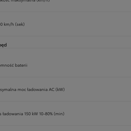
00 km/h (sek)
pęd
emność baterii
symalna moc ładowania AC (kW)
s ładowania 150 kW 10-80% (min)