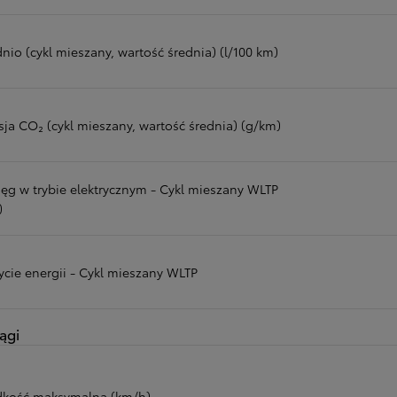
nio (cykl mieszany, wartość średnia) (l/100 km)
sja CO₂ (cykl mieszany, wartość średnia) (g/km)
ięg w trybie elektrycznym - Cykl mieszany WLTP
)
ycie energii - Cykl mieszany WLTP
ągi
dkość maksymalna (km/h)