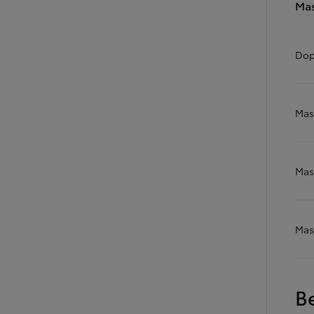
Mas
Dop
Od
105 300 zł
Corolla Hatchback
HYBRID
Mas
Mas
Mas
B