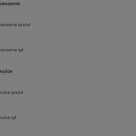
ieszenie
ieszenie przód
ieszenie tył
mulce
ulce przód
ulce tył