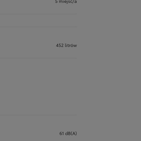
5 miejsc/a
452 litrów
61 dB(A)