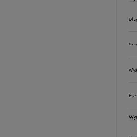
Dłu
Sze
Wys
Roz
Wy