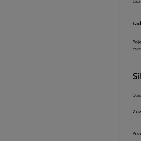
Lic
Ła
Poj
rzęd
Si
Opis
Od
81 900 zł
Yaris Cross
Zuż
HYBRID
Poz