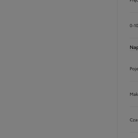
0-1
Na
Poj
Mak
Cza