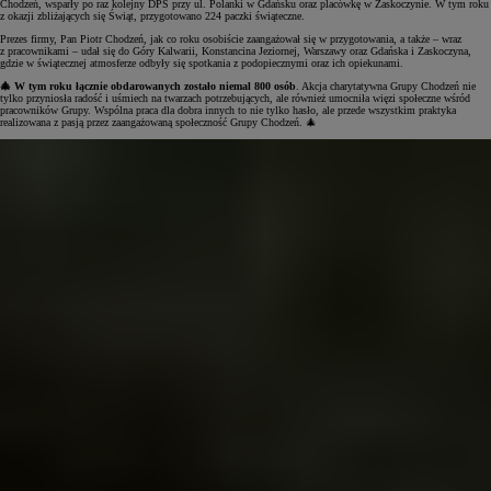
Chodzeń, wsparły po raz kolejny DPS przy ul. Polanki w Gdańsku oraz placówkę w Zaskoczynie. W tym roku
z okazji zbliżających się Świąt, przygotowano 224 paczki świąteczne.
Prezes firmy, Pan Piotr Chodzeń, jak co roku osobiście zaangażował się w przygotowania, a także – wraz
z pracownikami – udał się do Góry Kalwarii, Konstancina Jeziornej, Warszawy oraz Gdańska i Zaskoczyna,
gdzie w świątecznej atmosferze odbyły się spotkania z podopiecznymi oraz ich opiekunami.
🎄 W tym roku łącznie obdarowanych zostało niemal 800 osób
. Akcja charytatywna Grupy Chodzeń nie
tylko przyniosła radość i uśmiech na twarzach potrzebujących, ale również umocniła więzi społeczne wśród
pracowników Grupy. Wspólna praca dla dobra innych to nie tylko hasło, ale przede wszystkim praktyka
realizowana z pasją przez zaangażowaną społeczność Grupy Chodzeń. 🎄