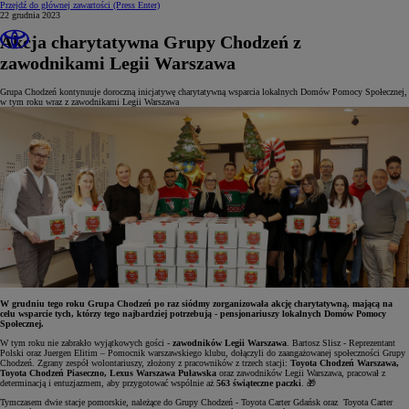
Przejdź do głównej zawartości
(Press Enter)
22 grudnia 2023
Akcja charytatywna Grupy Chodzeń z
zawodnikami Legii Warszawa
Grupa Chodzeń kontynuuje doroczną inicjatywę charytatywną wsparcia lokalnych Domów Pomocy Społecznej,
w tym roku wraz z zawodnikami Legii Warszawa
W grudniu tego roku Grupa Chodzeń po raz siódmy zorganizowała akcję charytatywną, mającą na
celu wsparcie tych, którzy tego najbardziej potrzebują - pensjonariuszy lokalnych Domów Pomocy
Społecznej.
W tym roku nie zabrakło wyjątkowych gości -
zawodników Legii Warszawa
. Bartosz Slisz - Reprezentant
Polski oraz Juergen Elitim – Pomocnik warszawskiego klubu, dołączyli do zaangażowanej społeczności Grupy
Chodzeń. Zgrany zespół wolontariuszy, złożony z pracowników z trzech stacji:
Toyota Chodzeń Warszawa,
Toyota Chodzeń Piaseczno, Lexus Warszawa Puławska
oraz zawodników Legii Warszawa, pracował z
determinacją i entuzjazmem, aby przygotować wspólnie aż
563 świąteczne paczki
. 🎁
Tymczasem dwie stacje pomorskie, należące do Grupy Chodzeń - Toyota Carter Gdańsk oraz Toyota Carter