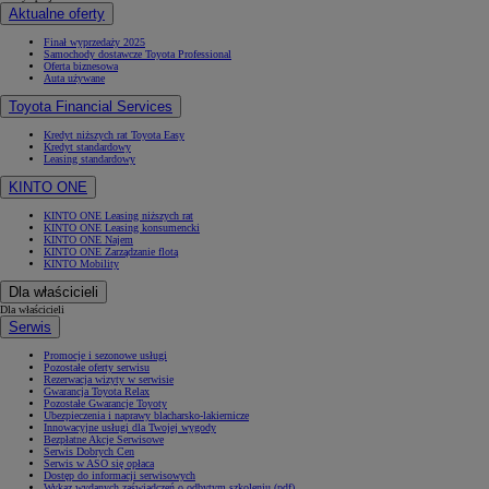
Aktualne oferty
Finał wyprzedaży 2025
Samochody dostawcze Toyota Professional
Oferta biznesowa
Auta używane
Toyota Financial Services
Kredyt niższych rat Toyota Easy
Kredyt standardowy
Leasing standardowy
KINTO ONE
KINTO ONE Leasing niższych rat
KINTO ONE Leasing konsumencki
KINTO ONE Najem
KINTO ONE Zarządzanie flotą
KINTO Mobility
Dla właścicieli
Dla właścicieli
Serwis
Promocje i sezonowe usługi
Pozostałe oferty serwisu
Rezerwacja wizyty w serwisie
Gwarancja Toyota Relax
Pozostałe Gwarancje Toyoty
Ubezpieczenia i naprawy blacharsko-lakiernicze
Innowacyjne usługi dla Twojej wygody
Bezpłatne Akcje Serwisowe
Serwis Dobrych Cen
Serwis w ASO się opłaca
Dostęp do informacji serwisowych
Wykaz wydanych zaświadczeń o odbytym szkoleniu (pdf)