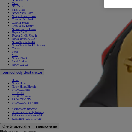
Yaris
GR Yaris
Yaris Cross
Nowy Yaris Cross
Nowy Urban Cruiser
Corolla Hatchback
Corolla Sedan
Corolla TS Kombi
Nowa Corolla Cross
Toyota C-HR
Toyota C-HR Plug-in
Nowa Toyota C-HR+
Nowa Toyota bZ4X
Nowa Toyota bZ4X Touring
Camry
Prius
Mirai
Nowy RAV4
Land Cruiser
Nowy GR GT
Samochody dostawcze
Hilux
Nowy Hilux
Nowy Hilux Electric
PROACE Max
PROACE
PROACE Verso
PROACE CITY
PROACE CITY Verso
Samochody używane
Umów się na jazdę testową
Zobacz wszystkie cenniki
Konfiguruj swoją Toyotę
Oferty specjalne i Finansowanie
Oferty specjalne i Finansowanie