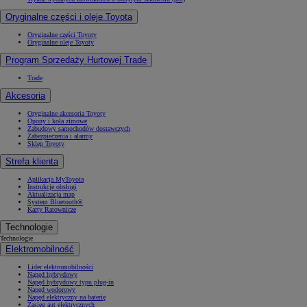
Oryginalne części i oleje Toyota
Oryginalne części Toyoty
Oryginalne oleje Toyoty
Program Sprzedaży Hurtowej Trade
Trade
Akcesoria
Oryginalne akcesoria Toyoty
Opony i koła zimowe
Zabudowy samochodów dostawczych
Zabezpieczenia i alarmy
Sklep Toyoty
Strefa klienta
Aplikacja MyToyota
Instrukcje obsługi
Aktualizacja map
System Bluetooth®
Karty Ratownicze
Od
81 900 zł
Technologie
Yaris Cross
Technologie
HYBRID
Elektromobilność
Lider elektromobilności
Napęd hybrydowy
Napęd hybrydowy typu plug-in
Napęd wodorowy
Napęd elektryczny na baterię
Zasięg aut elektrycznych