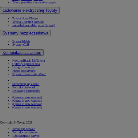
Zalety posiadania aut elektrycznych
Ładowanie elektrycznej Toyoty
Toyota HomeCharge
Toyota Charging Network
Jak naładować elektryczną Toyotę?
Systemy bezpieczeństwa
Toyota T-Mate
System eCall
Komunikacja z autem
Nowa aplikacja MyToyota
Cyfrowy opiekun auta
Usługi Connected
Płatne subskrypcje
Toyota Connectivity Match
Skontaktuj się z nami
Polityka ciasteczek
Deklaracja dostępności
(Opens in new window)
(Opens in new window)
(Opens in new window)
(Opens in new window)
Copyright © Toyota 2026
Informacje prawne
Polityka prywatności
Udostępnianie danych