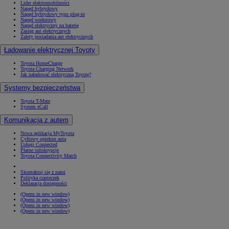
Lider elektromobilności
Napęd hybrydowy
Napęd hybrydowy typu plug-in
Napęd wodorowy
Napęd elektryczny na baterię
Zasięg aut elektrycznych
Zalety posiadania aut elektrycznych
Ładowanie elektrycznej Toyoty
Toyota HomeCharge
Toyota Charging Network
Jak naładować elektryczną Toyotę?
Systemy bezpieczeństwa
Toyota T-Mate
System eCall
Komunikacja z autem
Nowa aplikacja MyToyota
Cyfrowy opiekun auta
Usługi Connected
Płatne subskrypcje
Toyota Connectivity Match
Skontaktuj się z nami
Polityka ciasteczek
Deklaracja dostępności
(Opens in new window)
(Opens in new window)
(Opens in new window)
(Opens in new window)