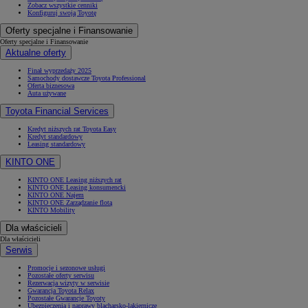
Zobacz wszystkie cenniki
Konfiguruj swoją Toyotę
Oferty specjalne i Finansowanie
Oferty specjalne i Finansowanie
Aktualne oferty
Finał wyprzedaży 2025
Samochody dostawcze Toyota Professional
Oferta biznesowa
Auta używane
Toyota Financial Services
Kredyt niższych rat Toyota Easy
Kredyt standardowy
Leasing standardowy
KINTO ONE
KINTO ONE Leasing niższych rat
KINTO ONE Leasing konsumencki
KINTO ONE Najem
KINTO ONE Zarządzanie flotą
KINTO Mobility
Dla właścicieli
Dla właścicieli
Serwis
Promocje i sezonowe usługi
Pozostałe oferty serwisu
Rezerwacja wizyty w serwisie
Gwarancja Toyota Relax
Pozostałe Gwarancje Toyoty
Ubezpieczenia i naprawy blacharsko-lakiernicze