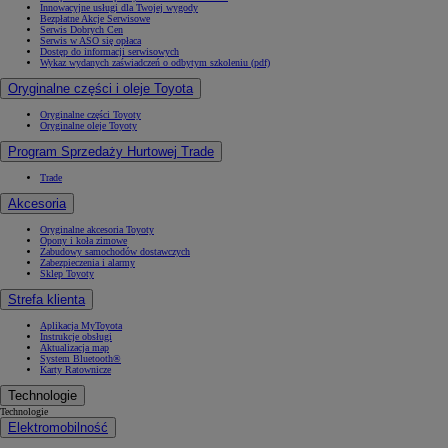
Innowacyjne usługi dla Twojej wygody
Bezpłatne Akcje Serwisowe
Serwis Dobrych Cen
Serwis w ASO się opłaca
Dostęp do informacji serwisowych
Wykaz wydanych zaświadczeń o odbytym szkoleniu (pdf)
Oryginalne części i oleje Toyota
Oryginalne części Toyoty
Oryginalne oleje Toyoty
Program Sprzedaży Hurtowej Trade
Trade
Akcesoria
Oryginalne akcesoria Toyoty
Opony i koła zimowe
Zabudowy samochodów dostawczych
Zabezpieczenia i alarmy
Sklep Toyoty
Strefa klienta
Od
81 900 zł
Aplikacja MyToyota
Instrukcje obsługi
Yaris Cross
Aktualizacja map
HYBRID
System Bluetooth®
Karty Ratownicze
Technologie
Technologie
Elektromobilność