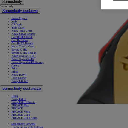
Samochody
Samochody
Samochody osobowe
Nowe Aygo X
Yaris
GR Yaris
Yaris Cross
Nowy Yaris Cross
Nowy Urban Cruiser
Corolla Hatchback
Corolla Sedan
Corolla TS Kombi
Nowa Corolla Cross
Toyota C-HR
Toyota C-HR Plug-in
Nowa Toyota C-HR+
Nowa Toyota bZ4X
Nowa Toyota bZ4X Touring
Camry
Prius
Mirai
Nowy RAV4
Land Cruiser
Nowy GR GT
Samochody dostawcze
Hilux
Nowy Hilux
Nowy Hilux Electric
PROACE Max
PROACE
PROACE Verso
PROACE CITY
PROACE CITY Verso
Samochody używane
Umów się na jazdę testową