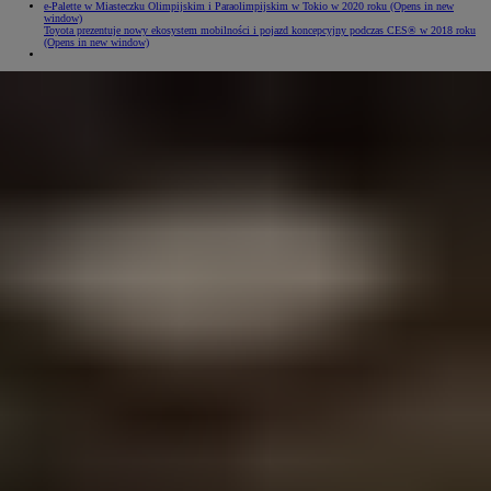
e-Palette w Miasteczku Olimpijskim i Paraolimpijskim w Tokio w 2020 roku
(Opens in new
window)
Toyota prezentuje nowy ekosystem mobilności i pojazd koncepcyjny podczas CES® w 2018 roku
(Opens in new window)