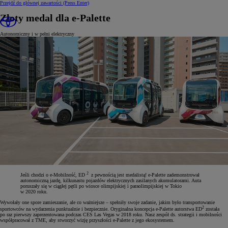
Przejdź do głównej zawartości
(Press Enter)
Złoty medal dla e-Palette
Autonomiczny i w pełni elektryczny
2
Jeśli chodzi o e-Mobilność, ED
z pewnością jest medalistą! e-Palette zademonstrował
autonomiczną jazdę, kilkunastu pojazdów elektrycznych zasilanych akumulatorami. Auta
poruszały się w ciągłej pętli po wiosce olimpijskiej i paraolimpijskiej w Tokio
w 2020 roku.
Wywołały one spore zamieszanie, ale co ważniejsze – spełniły swoje zadanie, jakim było transportowanie
2
sportowców na wydarzenia punktualnie i bezpiecznie. Oryginalna koncepcja e-Palette autorstwa ED
została
po raz pierwszy zaprezentowana podczas CES Las Vegas w 2018 roku. Nasz zespół ds. strategii i mobilności
współpracował z TME, aby stworzyć wizję przyszłości e-Palette z jego ekosystemem.